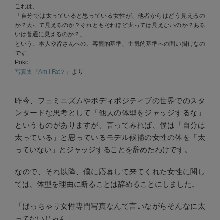
これは、
「自分では太っていると思っている女性が、他者からはどう見えるの
か？太って見えるのか？それともそれほど太っては見えないのか？ある
いは普通に見えるのか？」
という、本人や皆さんへの、客観的基準、主観的基準への問い掛けなの
です。
Poko
写真集『Am I Fat？』
より
昨今、フェミニズムやボディポジティブの世界でのスタ
ンダードな思考として「他人の体型をジャッジするな」
というものがありますが、言ってみれば、僕は「自分は
太っている」と思っているモデル候補の女性の体を「太
っていない」とジャッジすることを辞めたわけです。
なので、それ以降、僕に応募して来てくれた女性に関し
ては、体型を理由に断ることは辞めることにしました。
「ぽっちゃり女性専門写真なんて言いながらそんなに太
ってないじゃん」