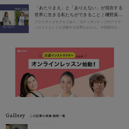
本当にそう思ってるの？」——心の奥に眠る本音を引き
「あたりまえ」と「ありえない」が混在する
ずり出すような言葉の強さ。その裏には、正解を押しつ
世界に生きる私たちができること｜磯野真穂
けるのではなく「あなたはどう生きたいの？」と問いか
さんインタビュー
け続ける、静かで情熱的な哲学がある。ファッションコ
プラスサイズモデルであり、ボディポジティブのアクテ
ンサルタント安井百合子さんに聞く、装いを通して自分
ィビストとしても活動する吉野なおさん。今回彼女がイ
を取り戻すための話。
ンタビューしたのは、文化人類学者で『ダイエット幻想
やせること、愛されること』（ちくまプリマー新書）の
著者でもある磯野真穂さんです。食べること・太るこ
と、さらにはダイエットや摂食障害について、文化人類
学ではどのように考えているのか、聞いてみました。前
編・中編・後編と３部に分けてご紹介します。
Gallery
この記事の画像/動画一覧