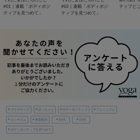
#01｜連載「ボディポジ
#02｜連載「ボディポジ
ティブど
ティブを見つめて」
ティブを見つめて」
プラスサイズ
ぽっちゃり
ボディポジティブ
フェミニズム
ルッキズム
体型批判
30代
20代
ボディポジティブを見つめて