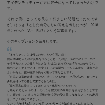
アイデンティティーが更に迷子になってしまったわけで
す。
それは僕にとっても長らく悩ましい問題だったのです
が、はっきりとした自分なりの答えを出したのが、2018
年に作った『Am I Fat?』という写真集です。
そのキャプションを紹介します。
『ぽっちゃり』とは何なのか、という問い掛け
僕がMikuちゃんの写真集を作ろうと思ったのは、僕の中のモヤモヤに、
そろそろひとつの答えを出さなければと思っていた頃だったからです。
僕の中のモヤモヤとは、彼女くらいの体型のモデル応募者を、体型が小
さいからと、僕が撮影を長らく断って来たことです。
「自分の体型は普通ではない、太っているのだ」と思い詰め、せっかく
勇気を持って応募して来てくれたのに、
「僕が写真に撮るにしてはちょっと体型が小さいので」
と断られると云うのは、それこそ彼女達の居場所を否定することです
し、僕のしているような活動が彼女達の受け皿になれないことの矛盾
も、つよく感じて来ました。
なので『Am I Fat?』という新しいシリーズを始めることにしました。