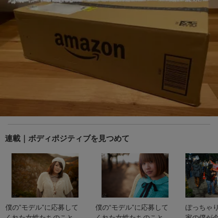
連載｜ボディポジティブを見つめて
僕の”モデル”に応募して
僕の“モデル”に応募して
ぽっちゃ
くれた女性たちのこと
くれた女性たちのこと
家の僕が