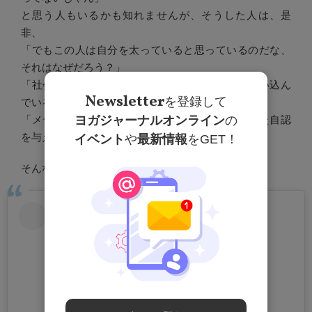
と思う人もいるかも知れませんが、そうした人は、是
非、
「でもこの人は自分を太っていると思っているのだな、
それはなぜだろう？」
「社会や親や周りの人が彼女をそうした自認に追い込ん
Newsletter
を登録して
でいるのかもな」
ヨガジャーナルオンライン
の
「メディアやダイエット産業が多くの人にそうした自認
を与えているのかもな」
イベント
や
最新情報
をGET！
そんな風に考えてみて貰えたらなと願っています。