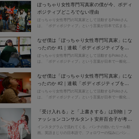
ぽっちゃり女性専門写真家の僕が今、ボディ
ポジティブどころでない理由
ぽっちゃり女性専門の写真家として活動するPokoさん
は、「ボディポジティブ」という言葉が日本で広まる以
前から、ふくよかな女性たちの姿を作品として発表して
きました。連載「ボディポジティブを見つめて」では、
なぜ僕は「ぽっちゃり女性専門写真家」にな
体型や女性、そして社会との関係を、Pokoさん自身の経
ったのか #1｜連載「ボディポジティブを見
験をもとに紐解いています。今回は、ボディポジティブ
つめて」
という営みを支える社会のあり方にも目を向けながら、
ぽっちゃり女性専門の写真家として活動するPokoさん
Pokoさんがいま感じている危機感について語ります。
は、「ボディポジティブ」という言葉が日本で一般化す
るずっと前から、ふくよかな女性たちの姿を作品として
発表してきました。この連載「ボディポジティブを見つ
なぜ僕は「ぽっちゃり女性専門写真家」にな
めて」では、体型や女性、そして社会との関係につい
ったのか #2｜連載「ボディポジティブを見
て、これまであまり語られてこなかった視点から、Poko
つめて」
さん自身の経験をもとに紐解いていきます。
ぽっちゃり女性専門の写真家として活動するPokoさん
は、「ボディポジティブ」という言葉が日本で一般化す
るずっと前から、ふくよかな女性たちの姿を作品として
発表してきました。この連載「ボディポジティブを見つ
「受け入れる」と「上書きする」は別物｜フ
めて」では、体型や女性、そして社会との関係につい
ァッションコンサルタント安井百合子が考え
て、これまであまり語られてこなかった視点から、Poko
る、ボディポジティブの本質
さん自身の経験をもとに紐解いていきます。
インスタグラムで流れてくる、パンチの効いたリール動
画。英語まじりの日本語で、フォロワーの悩みにバシッ
と、でもどこか温かく切り込む女性がいる。「あなたは