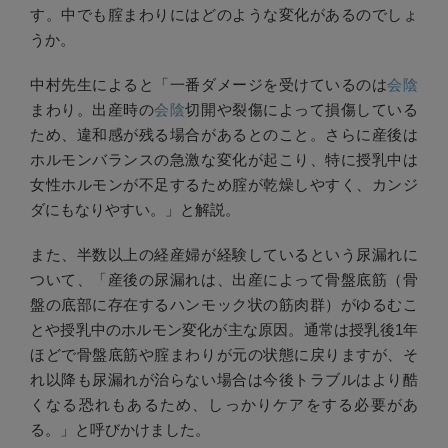
す。中でも腟まわりにはどのような変化があるのでしょ
うか。
中村先生によると「一番ダメージを受けているのは
会陰
まわり。出産時の
会陰
切開や裂傷によって損傷している
ため、違和感が残る場合があるとのこと。さらに産後は
ホルモンバランスの急激な変化が起こり、特に授乳中は
女性ホルモンが不足するため腟が乾燥しやすく、カンジ
ダにもなりやすい。」と解説。
また、半数以上の経産婦が経験しているという尿漏れに
ついて、「産後の尿漏れは、出産によって骨盤底筋（骨
盤の底部に存在するハンモック状の筋肉群）がゆるむこ
とや授乳中のホルモン変化が主な原因。通常は授乳後1年
ほどで骨盤底筋や腟まわりが元の状態に戻りますが、そ
れ以降も尿漏れが治らない場合は今後トラブルはより酷
くなる恐れもあるため、しっかりケアをする必要があ
る。」と呼びかけました。