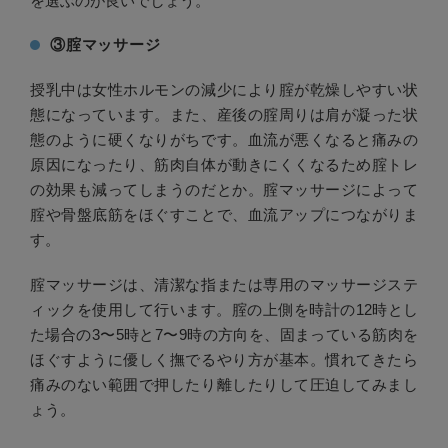
を選ぶのが良いでしょう。
③腟マッサージ
授乳中は女性ホルモンの減少により腟が乾燥しやすい状
態になっています。また、産後の腟周りは肩が凝った状
態のように硬くなりがちです。血流が悪くなると痛みの
原因になったり、筋肉自体が動きにくくなるため腟トレ
の効果も減ってしまうのだとか。腟マッサージによって
腟や骨盤底筋をほぐすことで、血流アップにつながりま
す。
腟マッサージは、清潔な指または専用のマッサージステ
ィックを使用して行います。腟の上側を時計の12時とし
た場合の3〜5時と7〜9時の方向を、固まっている筋肉を
ほぐすように優しく撫でるやり方が基本。慣れてきたら
痛みのない範囲で押したり離したりして圧迫してみまし
ょう。