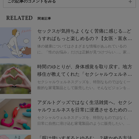
この記事のコメントをみる
RELATED
関連記事
セックスが気持ちよくなく苦痛に感じる...ど
うすればもっと楽しめるの？【女医・富永喜
代が教える！大人の性とからだ相談室】
体の健康についてはさまざまな情報があふれているの
に、「性のお悩み」だけは正解が見つけづらい…。家族
や友人には相談しにくく、誰に聞けばいいのかわからな
い――そんなもやもやを抱えていませんか？ この連載で
時間のゆとりが、身体感覚を取り戻す。地方
は、これまでに24万人の痛みや悩みに寄り添ってきた“性
移住が教えてくれた「セクシャルウェルネ
の名医”・富永喜代先生が、「大人の性とからだ」のお悩
ス」の本質【インタビュー】
みに丁寧にアドバイス。セックスやセルフプレジャー、
セクシャルウェルネスグッズを、特別なものではなく一
カラダや心のことを一緒に考えながら、自分らしいセク
般的な家電製品として販売したい。そんなビジョンを掲
シャルウェルネスを育むヒントをお届けします。
げ、女性に寄り添った商品づくりに挑み続ける馬場早希
さんにお話を伺いました。プライベートでは、大阪や福
アダルトグッズではなく生活雑貨へ。セクシ
岡での都市生活から今治・伯方島へとUターン移住。都
ャルウェルネスを日常に浸透させるためのデ
会の慌ただしい日々を離れたことで見えてきた新しい価
ザインとは【インタビュー】
値観は、ものづくりの視点やセクシャルウェルネスへの
セクシャルウェルネスグッズを、特別なものではなく、
考え方にも深く影響を与えています。
日常に自然に溶け込む家電製品のように販売したい。そ
んなビジョンを掲げ、女性に寄り添った商品づくりに挑
み続ける馬場早希さんにお話を伺いました。まだまだ男
「腟は使いすぎるとゆるむ…？確かめる方法