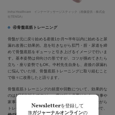
iroha Healthcare インナーマッサージスティック（画像提供：株式会
社TENGA）
④骨盤底筋トレーニング
骨盤が元に戻り始める産後1か月〜半年以内に始めると尿
漏れ改善に効果的。息を吐きながら肛門・腟・尿道を締
めて骨盤底筋をギューッと引き上げるイメージで行いま
す。基本姿勢は仰向けの形ですが、コツが掴めてきたら
立ち・座り姿勢でもOK。中村先生自身も、産後の尿漏れ
に悩んでいた頃、骨盤底筋トレーニングに取り組むこと
で徐々に改善したと語ります。
骨盤底筋トレーニングの頻度や回数について、効果的な
のは1日5分以上ですが、一度に行う必要はなく、仕事や
家事をしている間など思い出した時に実施する「ながら
Newsletter
を登録して
トレーニング」でも十分。筋肉のトレーニングなので、
ヨガジャーナルオンライン
の
他の部位と同じく回数を積み重ねることが重要
です
。