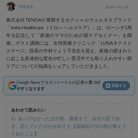
2026-03-26
竹田歩未
株式会社TENGAが展開するセクシャルウェルネスブランド
「iroha Healthcare（イロハ ヘルスケア）」は、ローンチ1周
年を記念して「産後のママのための腟ケアセミナー」を開
催。ゲスト講師には、女性医療クリニック「LUNAネクスト
ステージ」院長の中村りょう子先生を迎え、産後の腟まわり
に起こる具体的な変化や忙しい育児中でも取り入れやすい腟
ケアについての知識をシェアしていただきました。
Google Newsでヨガジャーナルの記事が
見つけ
登録する
やすくなります
あわせて読みたい
1）あっけなかった父の死。最後まで、自分の足で歩
き、話していたのがせめても【認知症の父の死が教えて
くれたこと】