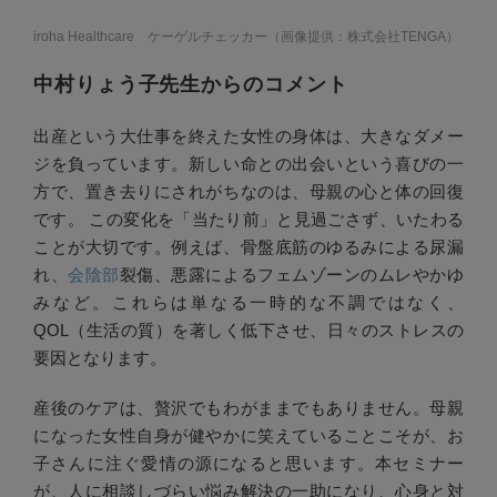
iroha Healthcare ケーゲルチェッカー（画像提供：株式会社TENGA）
中村りょう子先生からのコメント
出産という大仕事を終えた女性の身体は、大きなダメー
ジを負っています。新しい命との出会いという喜びの一
方で、置き去りにされがちなのは、母親の心と体の回復
です。 この変化を「当たり前」と見過ごさず、いたわる
ことが大切です。例えば、骨盤底筋のゆるみによる尿漏
れ、
会陰部
裂傷、悪露によるフェムゾーンのムレやかゆ
みなど。これらは単なる一時的な不調ではなく、
QOL（生活の質）を著しく低下させ、日々のストレスの
要因となります。
産後のケアは、贅沢でもわがままでもありません。母親
になった女性自身が健やかに笑えていることこそが、お
子さんに注ぐ愛情の源になると思います。本セミナー
が、人に相談しづらい悩み解決の一助になり、心身と対