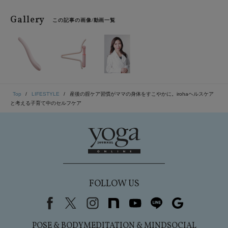
Gallery
この記事の画像/動画一覧
Top
LIFESTYLE
産後の腟ケア習慣がママの身体をすこやかに。irohaヘルスケア
と考える子育て中のセルフケア
FOLLOW US
Facebook
X（旧Twitter）
instagram
note
youtube
line
Google
POSE & BODY
MEDITATION & MIND
SOCIAL