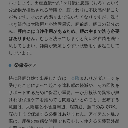
いましょう。出産直後〜約1ヶ月後は悪露（おろ）という
分泌物が排出される時期で、腟まわりに不快感が起こり
がちです。そのため隅々まで洗いたくなりますが、洗う
べき部位は大陰唇と小陰唇周辺、腟前庭、腟口の部分の
み。
腟内には自浄作用があるため、腟の中まで洗う必要
はありません。
むしろ洗ってしまうと良い常在菌を洗い
流してしまい、雑菌が繁殖しやすい状態を引き起こして
しまいます。
②保湿ケア
特に経腟分娩で出産した方は、
会陰
まわりがダメージを
受けたことによって起こる違和感の軽減や、その回復を
サポートするために保湿が重要。一か月検診で異常が無
ければ保湿ケアを始めても問題ないとのこと。塗布する
範囲は、大陰唇と小陰唇周辺、腟前庭、腟口のみでOK。
腟の中まで保湿する必要はありません。アイテムを選ぶ
際は、産後の敏感な時期でも安心して使える医薬部外品