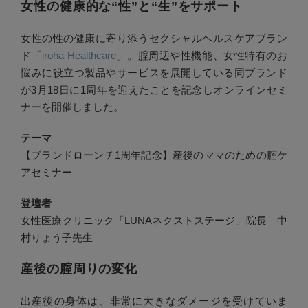
女性の健康的な“性”と“生”をサポート
女性の性の健康に寄り添うセクシャルヘルスケアブラン
ド「
iroha Healthcare
」。腟周辺や性機能、女性特有のお
悩みに役立つ製品やサービスを展開している同ブランド
が3月18日に1周年を迎えたことを記念しオンラインセミ
ナーを開催しました。
テーマ
【ブランドローンチ1周年記念】産後のママのための腟ケ
アセミナー
登壇者
女性医療クリニック「LUNAネクストステージ」院長 中
村りょう子先生
産後の腟周りの変化
出産後の身体は、非常に大きなダメージを受けていま