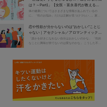
性主体の商品が多い日本の市場で、数々の壁と向き合い
は？～Part1」【女医・富永喜代が教える！
ながら新しい文化を切り拓いていく彼女の軌跡を追いま
大人の性とからだ相談室（１）】
す。
体の健康についてはさまざまな情報があふれているの
に、「性のお悩み」だけは正解が見つけづらい…。家族
や友人には相談しにくく、誰に聞けばいいのかわからな
い――そんなもやもやを抱えていませんか？ この連載で
恋や性欲が分からないのは“おかしい”ことじ
は、これまでに24万人の痛みや悩みに寄り添ってきた“性
ゃない｜アセクシャル／アロマンティックと
の名医”・富永喜代先生が、「大人の性とからだ」のお悩
は
みに丁寧にアドバイス。セックスやセルフプレジャー、
「誰かを好きになれない自分はおかしいのかな」 「性的
カラダや心のことを一緒に考えながら、自分らしいセク
なことに興味が持てないのは変なのかな」 こうした不安
シャルウェルネスを育むヒントをお届けします。
や違和感を、人に打ち明けられずに抱えている人は少な
くありません。今回はアセクシャル／アロマンティック
についてご紹介します。