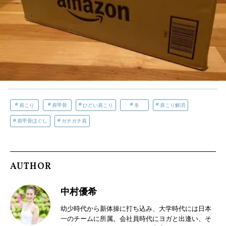
肩こり
肩甲骨
ひどい肩こり
冬
肩こり解消
肩甲骨ほぐし
ガチガチ肩
AUTHOR
中村優希
幼少時代から新体操に打ち込み、大学時代には日本
一のチームに所属。会社員時代にヨガと出逢い、そ