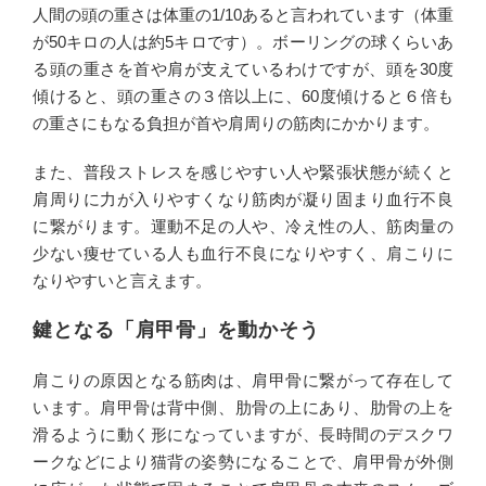
人間の頭の重さは体重の1/10あると言われています（体重
が50キロの人は約5キロです）。ボーリングの球くらいあ
る頭の重さを首や肩が支えているわけですが、頭を30度
傾けると、頭の重さの３倍以上に、60度傾けると６倍も
の重さにもなる負担が首や肩周りの筋肉にかかります。
また、普段ストレスを感じやすい人や緊張状態が続くと
肩周りに力が入りやすくなり筋肉が凝り固まり血行不良
に繋がります。運動不足の人や、冷え性の人、筋肉量の
少ない痩せている人も血行不良になりやすく、肩こりに
なりやすいと言えます。
鍵となる「肩甲骨」を動かそう
肩こりの原因となる筋肉は、肩甲骨に繋がって存在して
います。肩甲骨は背中側、肋骨の上にあり、肋骨の上を
滑るように動く形になっていますが、長時間のデスクワ
ークなどにより猫背の姿勢になることで、肩甲骨が外側