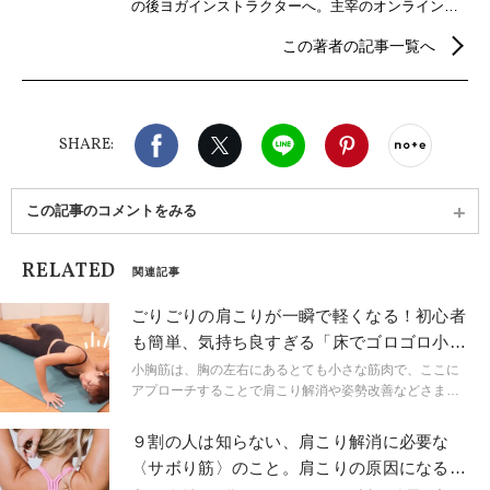
の後ヨガインストラクターへ。主宰のオンラインレ
ッスンや板橋のヨガ教室の他、プライベートヨガや
この著者の記事一覧へ
企業ヨガ等の出張クラスも行いながら、大規模イベ
ントの講師、ヨガ雑誌などの監修やポーズモデルを
多数務めるなど多岐にわたる。長年新体操やヨガで
培った経験から、美しい姿勢や柔軟性を高める体の
Facebook
X（旧twitter）
LINE
Pinterest
noteで
使い方なども伝えている。"心身が整いほぐれるレッ
SHARE:
スン"効果を感じ分かりやすい！と人気を集めてい
る。 Lani yoga主宰
この記事のコメントをみる
RELATED
関連記事
ごりごりの肩こりが一瞬で軽くなる！初心者
も簡単、気持ち良すぎる「床でゴロゴロ小胸
筋ストレッチ」
小胸筋は、胸の左右にあるとても小さな筋肉で、ここに
アプローチすることで肩こり解消や姿勢改善などさまざ
まなメリットが期待できます！ 今回紹介する小胸筋ス
トレッチは、簡単かつとても気持ちいいので、自宅でリ
９割の人は知らない、肩こり解消に必要な
ラックスしながら行ってみてください。
〈サボり筋〉のこと。肩こりの原因になる筋