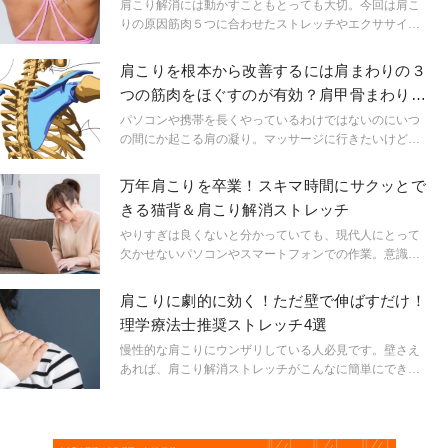
肉５つを整える方法
肩こり解消には動かすこともとっても大切。今回は肩こ
りの原因筋肉５つに合わせたストレッチやエクササイズ
をご紹介します。
肩こりを根本から改善するには肩まわりの３
つの筋肉をほぐすのが有効？肩甲骨まわりを
一気にほぐす方法
パソコンや携帯を長くやっているわけではないのにいつ
の間にか起こる肩の凝り。マッサージに行きたいけどお
金がない、時間がないという方いませんか。今回はマッ
サージに行かなくても自宅でできる肩こり解消に役立つ
万年肩こりを卒業！スキマ時間にサクッとで
肩甲骨ほぐしをご紹介します。
きる猫背＆肩こり解消ストレッチ
やりすぎは良くないと分かっていても、現代人にとって
欠かせないパソコンやスマートフォンでの作業。意識を
していても気づくと姿勢が悪くなっている、背筋をまっ
すぐ保てない…という方は多いのではないでしょうか。
肩こりに劇的に効く！ただ壁で伸ばすだけ！
そこで今回はスキマ時間にサクッとできる猫背＆肩こり
理学療法士推奨ストレッチ4選
解消ストレッチをご紹介します。
慢性的な肩こりにウンザリしている人必見です。壁さえ
あれば、肩こり解消ストレッチがこんなに簡単にできる
のです。しかも劇的に効きます！そのストレッチを理学
療法士の堀川ゆきさんが教えてくれました。