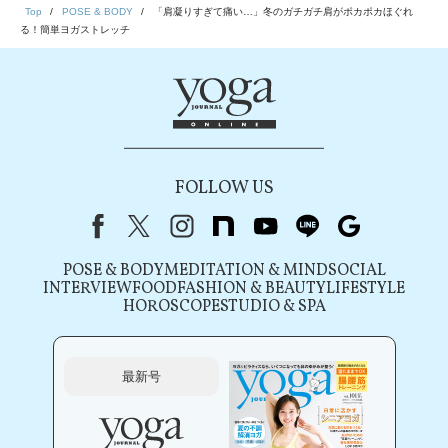
Top
POSE & BODY
「肩凝りすぎて痛い…」冬のガチガチ肩がポカポカほぐれ
る！簡単ヨガストレッチ
FOLLOW US
Facebook
X（旧Twitter）
instagram
note
youtube
line
Google
POSE & BODY
MEDITATION & MIND
SOCIAL
INTERVIEW
FOOD
FASHION & BEAUTY
LIFESTYLE
HOROSCOPE
STUDIO & SPA
最新号