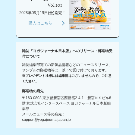
Vol.101
2026年06月19日(金)発売！
購入はこちら
雑誌『ヨガジャーナル日本版』へのリリース・郵送物受
付について
雑誌編集部宛ての新製品情報などのニュースリリース、
サンプルの郵送物等は、以下で受け付けております。
※プレジデント社様には編集部はございませんので、ご注意
ください。
郵送物の宛先
〒163-0808 東京都新宿区西新宿2-4-1 新宿ＮＳビル8
階 株式会社インタースペース ヨガジャーナル日本版編
集部
メールニュース等の宛先：
support@yogajournaljapan.jp