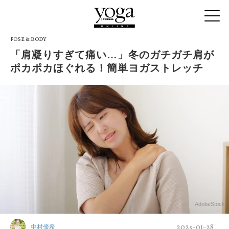
POSE & BODY
「肩凝りすぎて痛い…」冬のガチガチ肩が
ポカポカほぐれる！簡単ヨガストレッチ
AdobeStock
2025-01-28
中村優希