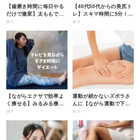
【歯磨き時間に毎日やる
【40代50代からの美尻ト
だけで激変】太ももで挟
レ】スキマ時間に5分！お
むだけで脚がみるみる引
尻スッキリ＆太りにくい
0
0
き締まる「骨盤底筋ト
身体に変わる超簡単エク
レ」
サ
【ながらエクサで効率よ
運動が続かないズボラさ
く痩せる】みるみる痩せ
んに【ながら運動で下半
体質に！お腹とお尻がい
身痩せ！】内もも引き締
0
0
つのまにかほっそり「お
め「美脚エクササイズ」
尻歩き」