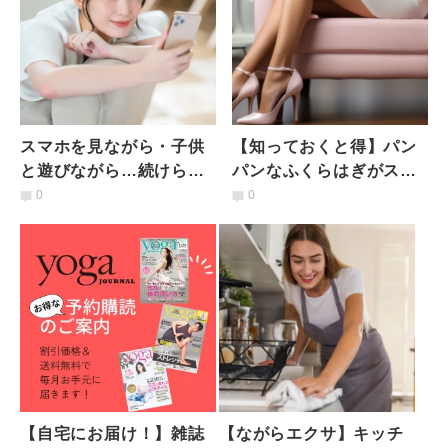
スマホを見ながら・子供
【知っておくと得】パン
と遊びながら…続けられ
パンなふくらはぎがスッ
る！ゆる～く継続で全身
キリ、シュッとする！足
0
0
痩せを叶える【最強なが
首も細くなる簡単エクサ
らトレ】
【自宅にお届け！】雑誌
【ながらエクサ】キッチ