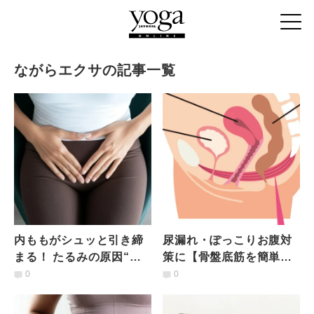
ながらエクサの記事一覧
内ももがシュッと引き締
尿漏れ・ぽっこりお腹対
まる！ たるみの原因“骨
策に【骨盤底筋を簡単に
盤底筋のゆるみ”にアプロ
鍛える方法】ながらで出
0
0
ーチする「ながら時短ト
来る「座ったままトレー
レ」
ニング」