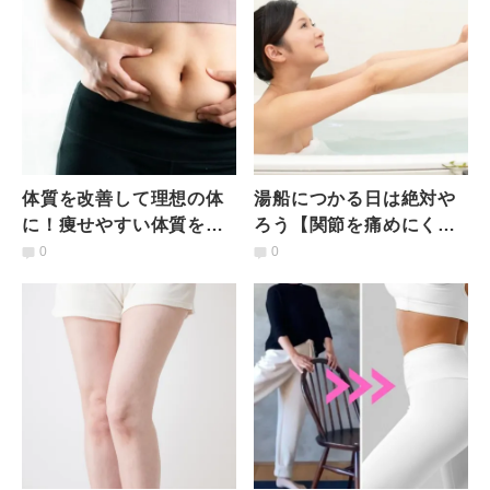
体質を改善して理想の体
湯船につかる日は絶対や
に！痩せやすい体質を作
ろう【関節を痛めにくい
る3つの方法
＆効果倍増】ちゃんと効
0
0
く腰痩せトレーニング