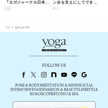
『ヨガジャーナル日本
ン台を支えにしてできる
版』予約購読のご案内
下半身の簡単筋トレ３選
0
PR
Top
ながらエクサ
FOLLOW US
Facebook
X（旧Twitter）
instagram
note
youtube
line
Google
POSE & BODY
MEDITATION & MIND
SOCIAL
INTERVIEW
FOOD
FASHION & BEAUTY
LIFESTYLE
HOROSCOPE
STUDIO & SPA