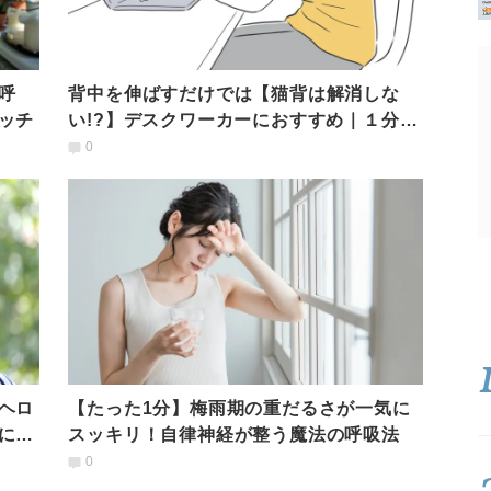
呼
背中を伸ばすだけでは【猫背は解消しな
ッチ
い!?】デスクワーカーにおすすめ｜１分で
できる呼吸リセット
0
ヘロ
【たった1分】梅雨期の重だるさが一気に
に役
スッキリ！自律神経が整う魔法の呼吸法
0