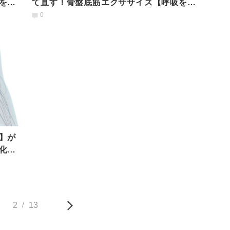
を落
て直す！骨盤底筋エクササイズ【呼吸を意
識すると効果アップ】
0
】が
化す
2
13
/