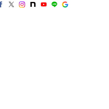
Facebook
X（旧twitter）
instagram
note
Youtube
line
Google