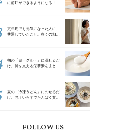
に前屈ができるようになる！腿
裏を少しずつゆるめる「前屈ス
トレッチ」
3
更年期でも元気になった人に、
共通していたこと。多くの相談
を受けてきた私が言える、たっ
たひとつのこと
4
朝の「ヨーグルト」に混ぜるだ
け。骨を支える栄養素をまとめ
て補える食材3選｜管理栄養士が
解説
5
夏の「冷凍うどん」にのせるだ
け。包丁いらずでたんぱく質を
補える組み合わせ3選｜管理栄養
士が解説
FOLLOW US