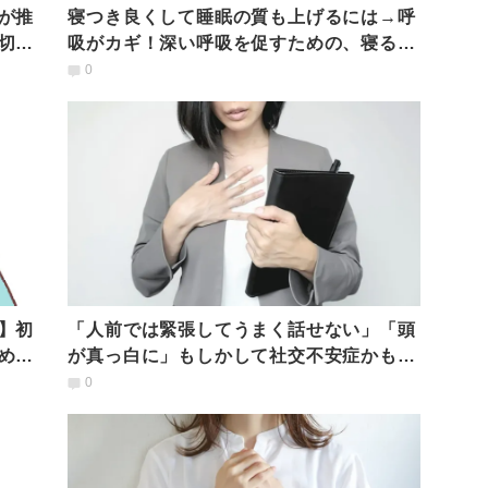
が推
寝つき良くして睡眠の質も上げるには→呼
切る
吸がカギ！深い呼吸を促すための、寝る前
のかんたん呼吸法
0
】初
「人前では緊張してうまく話せない」「頭
める
が真っ白に」もしかして社交不安症かも｜
臨床心理士が解説
0