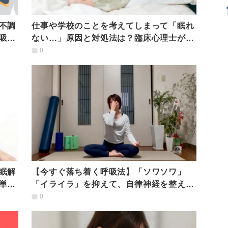
不調
仕事や学校のことを考えてしまって「眠れ
吸で
ない…」原因と対処法は？臨床心理士が解
説
0
眠解
【今すぐ落ち着く呼吸法】「ソワソワ」
単ブ
「イライラ」を抑えて、自律神経を整える
「ハタ呼吸」
0