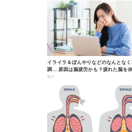
イライラ＆ぼんやりなどのなんとなく
調… 原因は脳疲労かも？疲れた脳を
る片鼻呼吸法
0