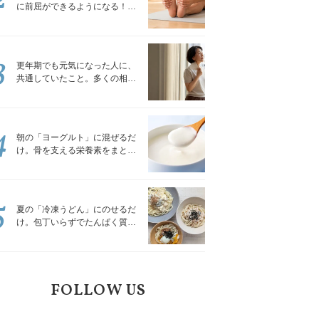
に前屈ができるようになる！腿
裏を少しずつゆるめる「前屈ス
トレッチ」
3
更年期でも元気になった人に、
共通していたこと。多くの相談
を受けてきた私が言える、たっ
たひとつのこと
4
朝の「ヨーグルト」に混ぜるだ
け。骨を支える栄養素をまとめ
て補える食材3選｜管理栄養士が
解説
5
夏の「冷凍うどん」にのせるだ
け。包丁いらずでたんぱく質を
補える組み合わせ3選｜管理栄養
士が解説
FOLLOW US