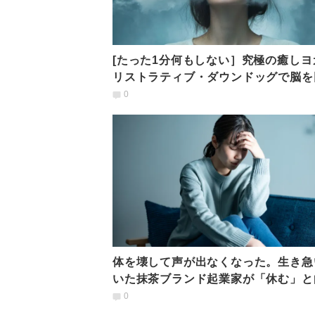
[たった1分何もしない］究極の癒しヨ
リストラティブ・ダウンドッグで脳を
させる
0
体を壊して声が出なくなった。生き急
いた抹茶ブランド起業家が「休む」と
合うまで【体験談】
0