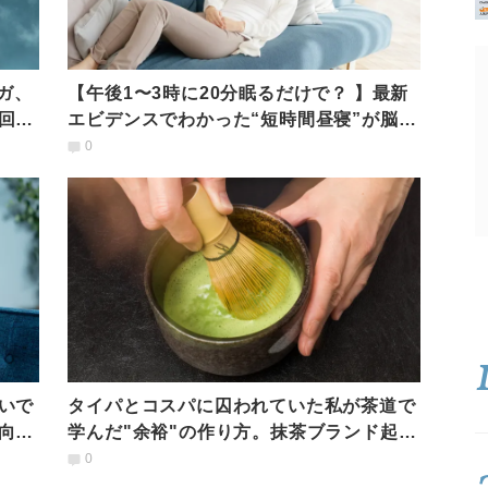
ガ、
【午後1〜3時に20分眠るだけで？ 】最新
回復
エビデンスでわかった“短時間昼寝”が脳の
働きを回復させるメカニズム
0
いで
タイパとコスパに囚われていた私が茶道で
向き
学んだ"余裕"の作り方。抹茶ブランド起業
家の転機｜経験談
0