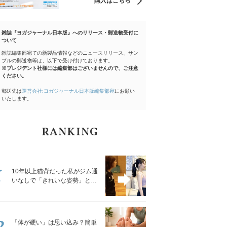
購入はこちら
雑誌『ヨガジャーナル日本版』へのリリース・郵送物受付に
ついて
雑誌編集部宛ての新製品情報などのニュースリリース、サン
プルの郵送物等は、以下で受け付けております。
※プレジデント社様には編集部はございませんので、ご注意
ください。
郵送先は
運営会社:ヨガジャーナル日本版編集部宛
にお願い
いたします。
RANKING
1
10年以上猫背だった私がジム通
いなしで「きれいな姿勢」と褒
められるようになった秘密の習
慣
2
「体が硬い」は思い込み？簡単