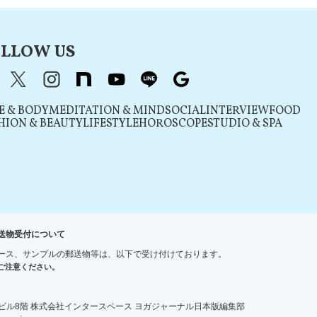
LLOW US
acebook
X（旧Twitter）
instagram
note
youtube
line
Google
E & BODY
MEDITATION & MIND
SOCIAL
INTERVIEW
FOOD
HION & BEAUTY
LIFESTYLE
HOROSCOPE
STUDIO & SPA
送物受付について
ース、サンプルの郵送物等は、以下で受け付けております。
ご注意ください。
宿ＮＳビル8階 株式会社インタースペース ヨガジャーナル日本版編集部