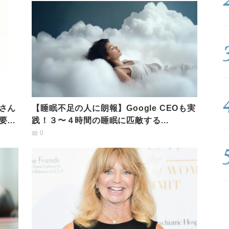
さん
【睡眠不足の人に朗報】Google CEOも実
要性
践！３〜４時間の睡眠に匹敵する
「NSDR」とは？
0