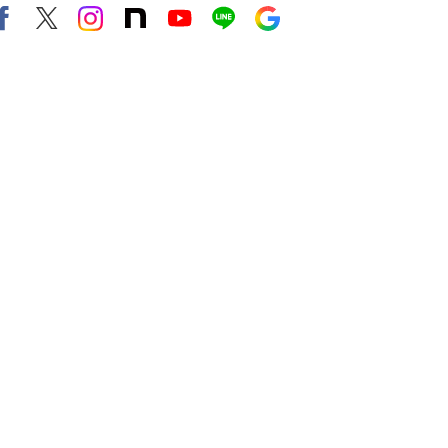
Facebook
X（旧twitter）
instagram
note
Youtube
line
Google