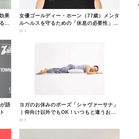
効果
女優ゴールディー・ホーン（77歳）メンタ
るヨ
ルヘルスを守るための「休息の必要性」を
語る
1
ンが語
ヨガのお休みのポーズ「シャヴァーサナ」
ト
｜仰向け以外でもOK！いつもと違うおす
すめシャヴァーサナ
0