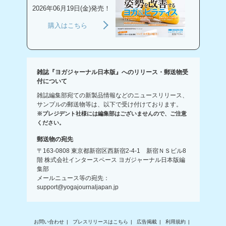
2026年06月19日(金)発売！
購入はこちら
雑誌『ヨガジャーナル日本版』へのリリース・郵送物受
付について
雑誌編集部宛ての新製品情報などのニュースリリース、
サンプルの郵送物等は、以下で受け付けております。
※プレジデント社様には編集部はございませんので、ご注意
ください。
郵送物の宛先
〒163-0808 東京都新宿区西新宿2-4-1 新宿ＮＳビル8
階 株式会社インタースペース ヨガジャーナル日本版編
集部
メールニュース等の宛先：
support@yogajournaljapan.jp
お問い合わせ
プレスリリースはこちら
広告掲載
利用規約