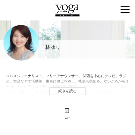
林ゆり
ロハスジャーナリスト。フリーアナウンサー。 関西を中心にテレビ、ラジ
オ、舞台などで活動後、東京に拠点を移し、執筆も始める。幼いころからオ
ーガニックに囲まれて育つ。LOHASを実践しながら、ファッション、コス
続きを読む
メ、食べ物など、地球にやさしく、私たちにもやさしいものについてライフ
スタイルマガジンやブログで発信中。
web