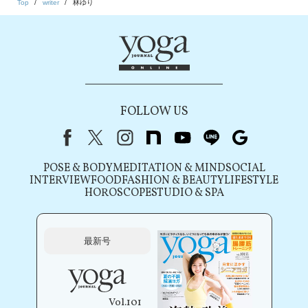
Top
writer
林ゆり
FOLLOW US
Facebook
X（旧Twitter）
instagram
note
youtube
line
Google
POSE & BODY
MEDITATION & MIND
SOCIAL
INTERVIEW
FOOD
FASHION & BEAUTY
LIFESTYLE
HOROSCOPE
STUDIO & SPA
最新号
Vol.101