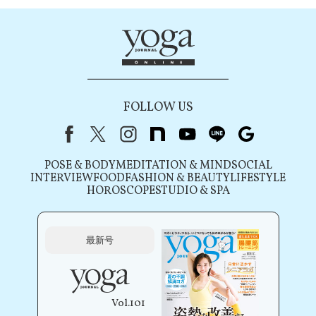
FOLLOW US
Facebook
X（旧Twitter）
instagram
note
youtube
line
Google
POSE & BODY
MEDITATION & MIND
SOCIAL
INTERVIEW
FOOD
FASHION & BEAUTY
LIFESTYLE
HOROSCOPE
STUDIO & SPA
最新号
Vol.101