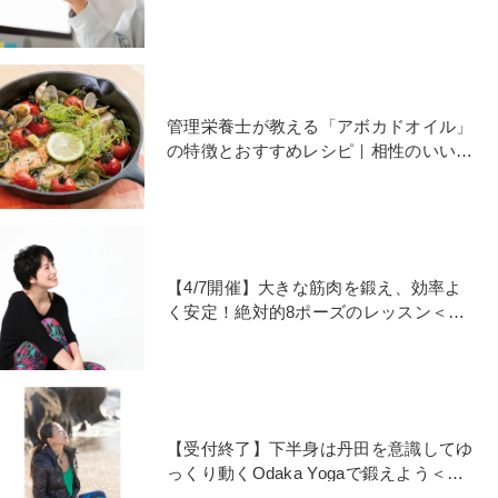
管理栄養士が教える「アボカドオイル」
の特徴とおすすめレシピ｜相性のいい食
材は？
【4/7開催】大きな筋肉を鍛え、効率よ
く安定！絶対的8ポーズのレッスン＜鈴
木伸枝先生＞
【受付終了】下半身は丹田を意識してゆ
っくり動くOdaka Yogaで鍛えよう＜山
下恵先生＞