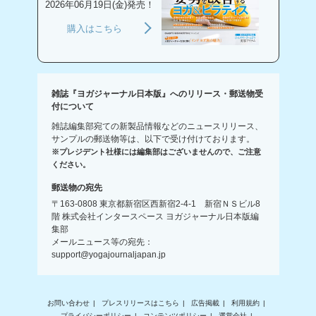
2026年06月19日(金)発売！
購入はこちら
雑誌『ヨガジャーナル日本版』へのリリース・郵送物受
付について
雑誌編集部宛ての新製品情報などのニュースリリース、
サンプルの郵送物等は、以下で受け付けております。
※プレジデント社様には編集部はございませんので、ご注意
ください。
郵送物の宛先
〒163-0808 東京都新宿区西新宿2-4-1 新宿ＮＳビル8
階 株式会社インタースペース ヨガジャーナル日本版編
集部
メールニュース等の宛先：
support@yogajournaljapan.jp
お問い合わせ
プレスリリースはこちら
広告掲載
利用規約
プライバシーポリシー
コンテンツポリシー
運営会社