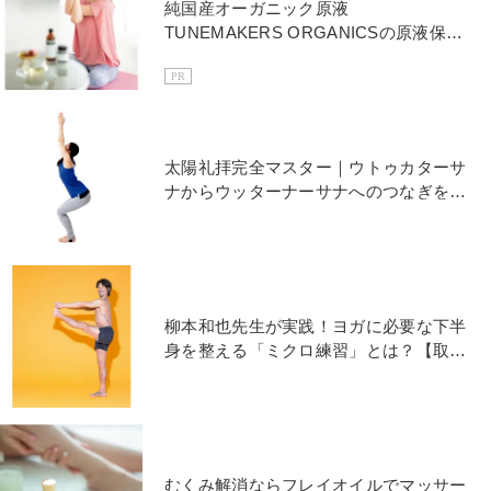
純国産オーガニック原液
TUNEMAKERS ORGANICSの原液保湿
水&クリームでスキンケア
PR
太陽礼拝完全マスター｜ウトゥカターサ
ナからウッターナーサナへのつなぎをマ
スターする3つのレッスン
柳本和也先生が実践！ヨガに必要な下半
身を整える「ミクロ練習」とは？【取材
こぼれ話】
むくみ解消ならフレイオイルでマッサー