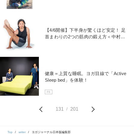
【4/6開催】下半身が驚くほど安定！ 足
首まわりの2つの筋肉の鍛え方＜中村尚
人先生＞
健康＝上質な睡眠。ヨガ目線で「Active
Sleep bed」を体験！
PR
131
201
/
Top
writer
ヨガジャーナル日本版編集部