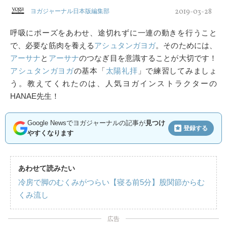
2019-03-28
ヨガジャーナル日本版編集部
呼吸にポーズをあわせ、途切れずに一連の動きを行うこと
で、必要な筋肉を養える
アシュタンガヨガ
。そのためには、
アーサナ
と
アーサナ
のつなぎ目を意識することが大切です！
アシュタンガヨガ
の基本「
太陽礼拝
」で練習してみましょ
う。教えてくれたのは、人気ヨガインストラクターの
HANAE先生！
Google Newsでヨガジャーナルの記事が
見つけ
登録する
やすくなります
あわせて読みたい
冷房で脚のむくみがつらい【寝る前5分】股関節からむ
くみ流し
広告