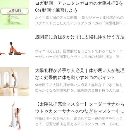
ヨガ動画｜アシュタンガヨガの太陽礼拝Bを
6分動画で練習しよう
おうちヨガ派の方々に朗報！ ヨガジャーナル読者からの
リクエストにこたえてアシュタンガヨガの「太陽礼拝B」
を練習する動画をお届けします。出演&ヨガを教えてくれ
たのは、HANAE先生！
股関節に負担をかけずに太陽礼拝を行う方法
ヴィニヨガとは、国際的なセラピストであるロビン・ロ
ーゼンバーグが考案したヴィニヨガの太陽礼拝は、膝を
床について行うスタイル。股関節に負担をかけずに行え
るので、ぜひやってみよう。
太陽礼拝が苦手な人必見｜体が硬い人が無理
なく効果的に体を動かす８つのポイント
体が硬くて太陽礼拝が辛い人必見！無理なくできて体も
柔らかくなる太陽礼拝を、鍼灸師の資格も持つ人気ヨガ
インストラクターの佐久間涼子先生に教えてもらいまし
た。
【太陽礼拝完全マスター】ターダーサナから
ウトゥカターサナへのつなぎをマスターする
3つのレッスン
呼吸にポーズをあわせ、途切れずに一連の動きを行うこ
とで、必要な筋肉を養えるアシュタンガヨガ。そのため
には、アーサナとアーサナのつなぎ目を意識することが