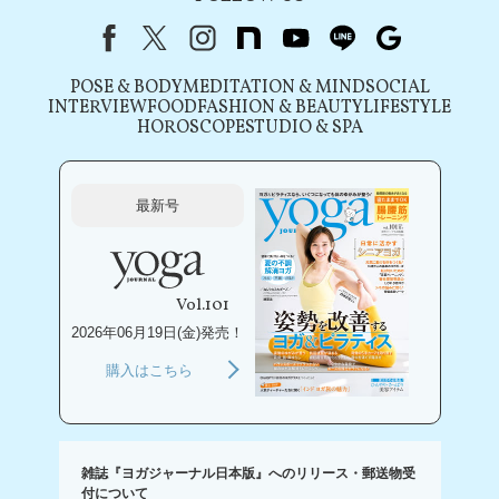
Facebook
X（旧Twitter）
instagram
note
youtube
line
Google
POSE & BODY
MEDITATION & MIND
SOCIAL
INTERVIEW
FOOD
FASHION & BEAUTY
LIFESTYLE
HOROSCOPE
STUDIO & SPA
最新号
Vol.101
2026年06月19日(金)発売！
購入はこちら
雑誌『ヨガジャーナル日本版』へのリリース・郵送物受
付について