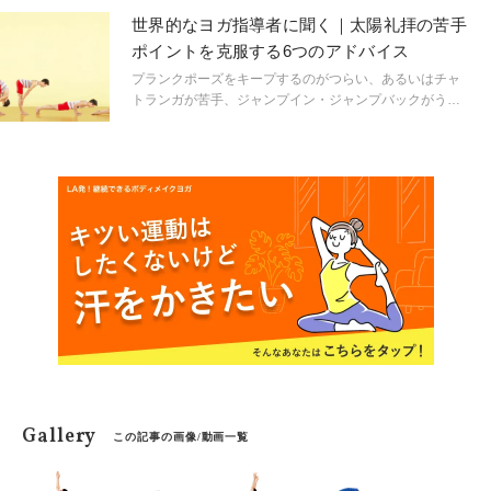
大切です！ アシュタンガヨガの基本「太陽礼拝」で練習
世界的なヨガ指導者に聞く｜太陽礼拝の苦手
してみましょう。教えてくれたのは、人気ヨガインスト
ポイントを克服する6つのアドバイス
ラクターのHANAE先生！
プランクポーズをキープするのがつらい、あるいはチャ
トランガが苦手、ジャンプイン・ジャンプバックがうま
くいかないetc.「太陽礼拝」で苦手なパートがきっとある
はずだ。その部分をほんの少し調整すれば、優雅で心地
よい太陽礼拝の流れを楽しめるようになる。世界中で、
アライメントを重視したヴィンヤサヨガのワークショッ
プやティーチャートレーニングを行っているヨガ指導者
ジェイソン・グランデルに話を聞いた。
Gallery
この記事の画像/動画一覧