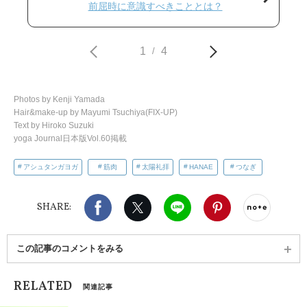
前屈時に意識すべきこととは？
1
4
/
Photos by Kenji Yamada
Hair&make-up by Mayumi Tsuchiya(FIX-UP)
Text by Hiroko Suzuki
yoga Journal日本版Vol.60掲載
アシュタンガヨガ
筋肉
太陽礼拝
HANAE
つなぎ
Facebook
X（旧twitter）
LINE
Pinterest
noteで
SHARE:
この記事のコメントをみる
RELATED
関連記事