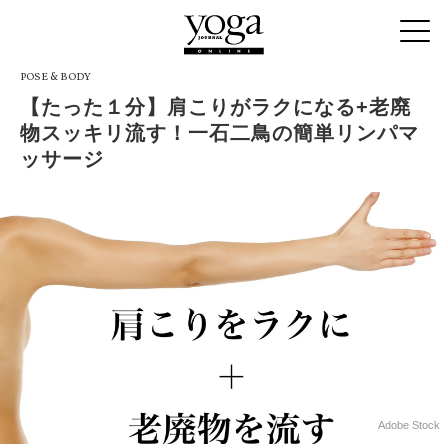
POSE & BODY
【たった１分】肩こりがラクになる+老廃
物スッキリ流す！一石二鳥の簡単リンパマ
ッサージ
Adobe Stock