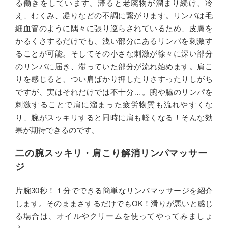
る働きをしています。滞ると老廃物が溜まり続け、冷
え、むくみ、凝りなどの不調に繋がります。リンパは毛
細血管のように隅々に張り巡らされているため、皮膚を
かるくさするだけでも、浅い部分にあるリンパを刺激す
ることが可能。そしてその小さな刺激が徐々に深い部分
のリンパに届き、滞っていた部分が流れ始めます。肩こ
りを感じると、つい肩ばかり押したりさすったりしがち
ですが、実はそれだけでは不十分…。腕や脇のリンパを
刺激することで肩に溜まった疲労物質も流れやすくな
り、腕がスッキリすると同時に肩も軽くなる！そんな効
果が期待できるのです。
二の腕スッキリ・肩こり解消リンパマッサー
ジ
片腕30秒！１分でできる簡単なリンパマッサージを紹介
します。そのままさするだけでもOK！滑りが悪いと感じ
る場合は、オイルやクリームを使ってやってみましょ