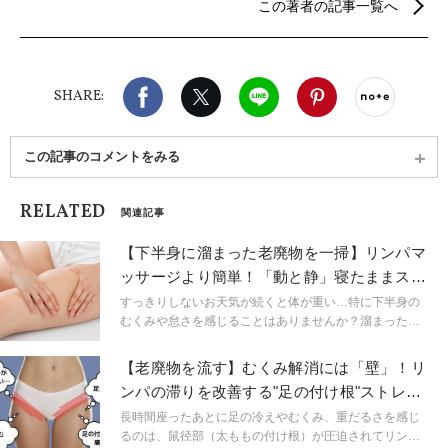
この著者の記事一覧へ
ガまで、静と動（陰と陽）のバランスを大切にヨガ
の指導を行う。ヨガと共にアロマのある暮らしも提
案する。
Facebook
X（旧twitter）
LINE
Pinterest
noteで
SHARE:
この記事のコメントをみる
RELATED
関連記事
【下半身に溜まった老廃物を一掃】リンパマ
ッサージより簡単！「動と静」寝たままスト
レッチ
すっきりしないお天気が続くと体が重い…特に下半身の
むくみや怠さを感じることはありませんか？溜まった水
分や老廃物を流して下半身太りを解消するには、鼠径部
のリンパマッサージが効果的と言われています。でも、
【老廃物を流す】むくみ解消には「壁」！リ
自分でやると疲れて面倒…。今回はそんな人におすすめ
ンパの滞りを改善する"足の付け根"ストレッ
の、自分の手でマッサージしなくてもOK！寝たままでき
チ
る、鼠径部のリンパを活性化させる方法を紹介します。
長時間座ったあとに足の冷えやむくみ、重だるさを感じ
るのは、鼠径部（太ももの付け根）が圧迫されてリンパ