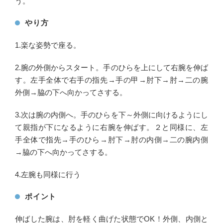
う。
やり方
1.楽な姿勢で座る。
2.腕の外側からスタート。手のひらを上にして右腕を伸ば
す。左手全体で右手の指先→手の甲→肘下→肘→二の腕
外側→脇の下へ向かってさする。
3.次は腕の内側へ。手のひらを下～外側に向けるようにし
て親指が下になるように右腕を伸ばす。２と同様に、左
手全体で指先→手のひら→肘下→肘の内側→二の腕内側
→脇の下へ向かってさする。
4.左腕も同様に行う
ポイント
伸ばした腕は、肘を軽く曲げた状態でOK！外側、内側と