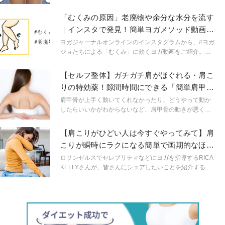
の流れが滞ることも原因です。難易度を選べる壁を使っ
たストレッチで鼠径部のつまりを解消していきましょ
「むくみの原因」老廃物や余分な水分を流す
う！
｜インスタで発見！簡単ヨガメソッド動画３
選
ヨガジャーナルオンラインのインスタグラムから、#ヨガ
ジョたちによる「むくみ」に効くヨガ動画をご紹介。座
りっぱなしや歩き回って疲れた脚を、簡単メソッドで労
わりましょう！
【セルフ整体】ガチガチ肩がほぐれる・肩こ
りの特効薬！隙間時間にできる「簡単肩甲骨
はがし」
肩甲骨が上手く動いてくれなかったり、どうやって動か
したらいいかがわからないなど、肩甲骨の動きが悪くな
っている人は多いはずです。この肩甲骨が動いてくれな
かったり、正しいポジションにないことで、体には様々
【肩こりがひどい人は今すぐやってみて】肩
な障害が出てきます。今日は、肩甲骨を動かせるように
こりが瞬時にラクになる簡単で画期的なほぐ
なりたいと思う方々に向けた記事を書いていきます。
しワザ
ロサンゼルスでセレブリティなどにヨガを指導するRICA
KELLYさんが、皆さんにシェアしたいことを紹介する
「Self care TIPS at home」。今回は肩こりがラクになる
魔法のほぐしワザをご紹介。