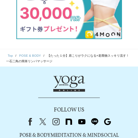
Top
POSE & BODY
【たった１分】肩こりがラクになる+老廃物スッキリ流す！
一石二鳥の簡単リンパマッサージ
FOLLOW US
Facebook
X（旧Twitter）
instagram
note
youtube
line
Google
POSE & BODY
MEDITATION & MIND
SOCIAL