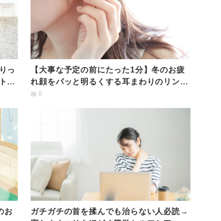
りっ
【大事な予定の前にたった1分】冬のお疲
トレ
れ顔をパッと明るくする耳まわりのリンパ
マッサージ
0
のお
ガチガチの首を揉んでも治らない人必読→