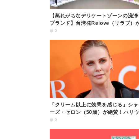
【蒸れがちなデリケートゾーンの洗浄
ブランド】台湾発Relove（リラブ）
本上陸！その魅力とは？
0
「クリーム以上に効果を感じる」シャ
ーズ・セロン（50歳）が絶賛！ハリ
女優たちを魅了する“赤い光”美容法と
0