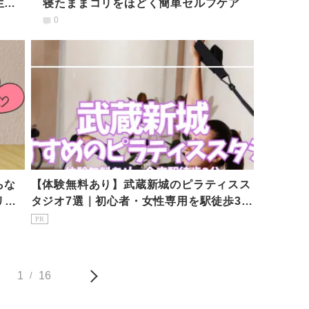
生に
寝たままコリをほどく簡単セルフケア
0
らな
【体験無料あり】武蔵新城のピラティスス
リケ
タジオ7選｜初心者・女性専用を駅徒歩3分
で比較
PR
1
16
/