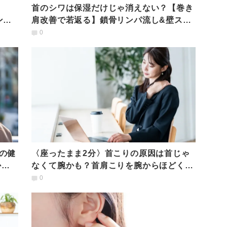
首のシワは保湿だけじゃ消えない？【巻き
ンケ
肩改善で若返る】鎖骨リンパ流し&壁スト
レッチ
0
の健
〈座ったまま2分〉首こりの原因は首じゃ
から
なくて腕かも？首肩こりを腕からほどく座
ってできるセルフケア
0