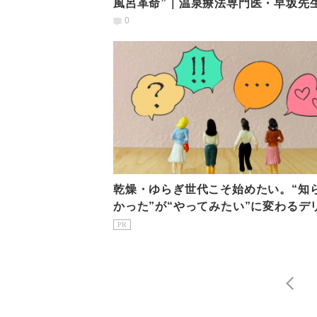
風呂革命”｜温泉療法専門医・早坂先
聞く、体が整う正しいお風呂の入り方
0
乾燥・ゆらぎ世代こそ始めたい。“知
かった”が“やってみたい”に変わるデ
ートゾーンケア
PR