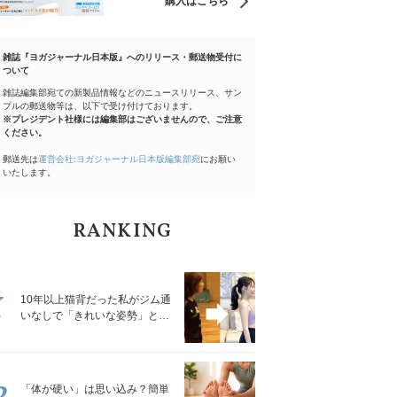
購入はこちら
雑誌『ヨガジャーナル日本版』へのリリース・郵送物受付に
ついて
雑誌編集部宛ての新製品情報などのニュースリリース、サン
プルの郵送物等は、以下で受け付けております。
※プレジデント社様には編集部はございませんので、ご注意
ください。
郵送先は
運営会社:ヨガジャーナル日本版編集部宛
にお願い
いたします。
RANKING
1
10年以上猫背だった私がジム通
いなしで「きれいな姿勢」と褒
められるようになった秘密の習
慣
2
「体が硬い」は思い込み？簡単