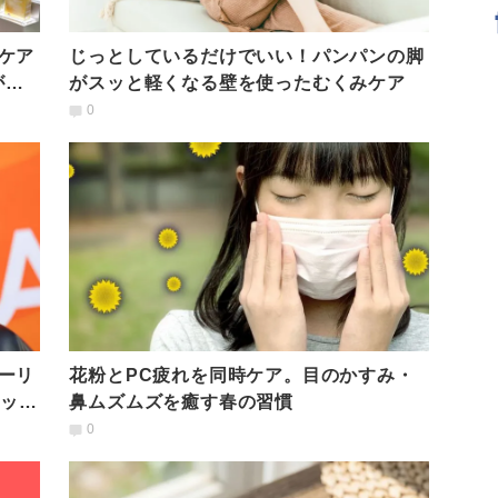
ケア
じっとしているだけでいい！パンパンの脚
が日
がスッと軽くなる壁を使ったむくみケア
0
ーリ
花粉とPC疲れを同時ケア。目のかすみ・
ウッド
鼻ムズムズを癒す春の習慣
は
0