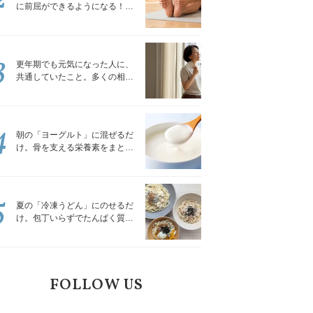
に前屈ができるようになる！腿
裏を少しずつゆるめる「前屈ス
トレッチ」
3
更年期でも元気になった人に、
共通していたこと。多くの相談
を受けてきた私が言える、たっ
たひとつのこと
4
朝の「ヨーグルト」に混ぜるだ
け。骨を支える栄養素をまとめ
て補える食材3選｜管理栄養士が
解説
5
夏の「冷凍うどん」にのせるだ
け。包丁いらずでたんぱく質を
補える組み合わせ3選｜管理栄養
士が解説
FOLLOW US