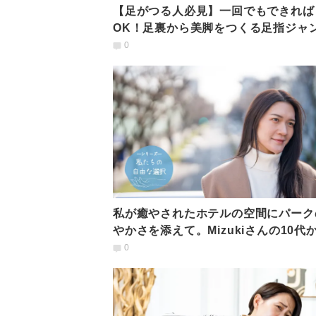
【足がつる人必見】一回でもできれば
OK！足裏から美脚をつくる足指ジャ
ンエクササイズ
0
私が癒やされたホテルの空間にパーク
やかさを添えて。Mizukiさんの10代
夢の店づくり #私たちの自由な選択
0