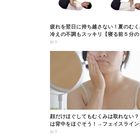
疲れを翌日に持ち越さない！夏のむく
冷えの不調もスッキリ【寝る前５分の
バリーナイトヨガ】
0
顔だけほぐしてもむくみは取れない？
は背中をほぐそう！→フェイスライン
っきり整うストレッチ
0