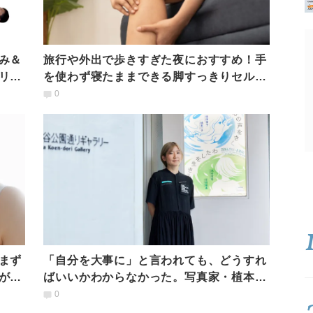
み＆
旅行や外出で歩きすぎた夜におすすめ！手
リカ
を使わず寝たままできる脚すっきりセルフ
ケア
0
まず
「自分を大事に」と言われても、どうすれ
がす
ばいいかわからなかった。写真家・植本一
子が“安心安全な場所”を見つけるまで
0