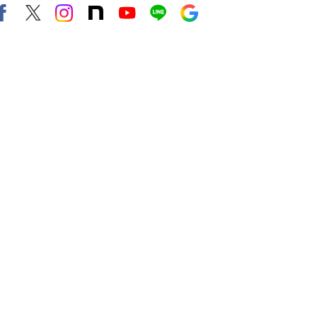
Facebook
X（旧twitter）
instagram
note
Youtube
line
Google