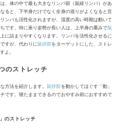
には、体の中で最も大きなリンパ節（鼠経リンパ）があ
になると、下半身だけでなく全身の巡りがよくなると言
でリンパも活性化されますが、湿度の高い時期は動いて
がちです。特に座り姿勢が長い人は、上半身の重みで
鼠
以上に詰まりやすくなります。リンパを活性化させるに
的ですが、代わりに
鼠径部
をターゲットにした、ストレ
すよ。
つのストレッチ
単な方法を紹介します。
鼠径部
を動かしてほぐす「動」
ッチです。寝たままできるのでおやすみ前におすすめで
動」のストレッチ