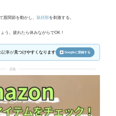
して股関節を動かし、
鼠径部
を刺激する。
しょう。疲れたら休みながらでOK！
ルの記事が
見つけやすくなります
Googleに
登録する
広告