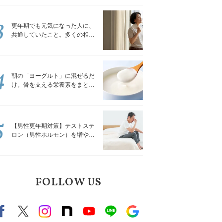
トレッチ」
3
更年期でも元気になった人に、
共通していたこと。多くの相談
を受けてきた私が言える、たっ
たひとつのこと
4
朝の「ヨーグルト」に混ぜるだ
け。骨を支える栄養素をまとめ
て補える食材3選｜管理栄養士が
解説
5
【男性更年期対策】テストステ
ロン（男性ホルモン）を増やす
「５つの食品」
FOLLOW US
Facebook
X（旧twitter）
instagram
note
Youtube
line
Google