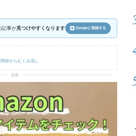
ルの記事が
見つけやすくなります
Googleに
登録する
股関節からむくみ流し
広告