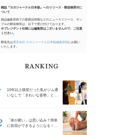
雑誌『ヨガジャーナル日本版』へのリリース・郵送物受付に
ついて
雑誌編集部宛ての新製品情報などのニュースリリース、サン
プルの郵送物等は、以下で受け付けております。
※プレジデント社様には編集部はございませんので、ご注意
ください。
郵送先は
運営会社:ヨガジャーナル日本版編集部宛
にお願い
いたします。
RANKING
1
10年以上猫背だった私がジム通
いなしで「きれいな姿勢」と褒
められるようになった秘密の習
慣
2
「体が硬い」は思い込み？簡単
に前屈ができるようになる！腿
裏を少しずつゆるめる「前屈ス