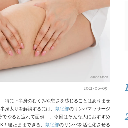
Adobe Stock
2021-06-09
い…特に下半身のむくみや怠さを感じることはありませ
下半身太りを解消するには、
鼠径部
のリンパマッサージ
分でやると疲れて面倒…。今回はそんな人におすすめ
K！寝たままできる、
鼠径部
のリンパを活性化させる