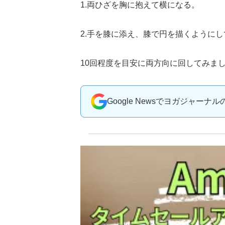
1.両ひざを胸に抱えて横になる。
2.手を膝に添え、膝で円を描くように
10回程度を目安に両方向に回してみま
Google Newsでヨガジャーナ