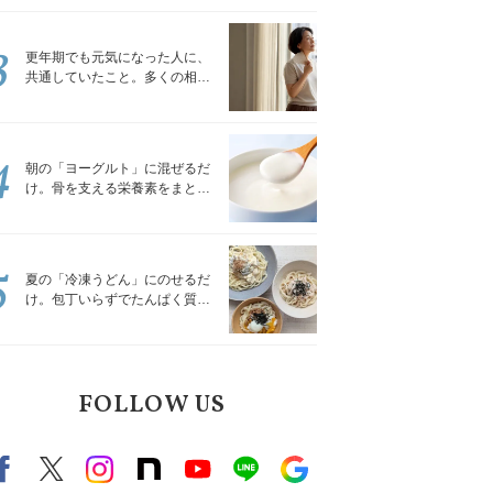
トレッチ」
3
更年期でも元気になった人に、
共通していたこと。多くの相談
を受けてきた私が言える、たっ
たひとつのこと
4
朝の「ヨーグルト」に混ぜるだ
け。骨を支える栄養素をまとめ
て補える食材3選｜管理栄養士が
解説
5
夏の「冷凍うどん」にのせるだ
け。包丁いらずでたんぱく質を
補える組み合わせ3選｜管理栄養
士が解説
FOLLOW US
Facebook
X（旧twitter）
instagram
note
Youtube
line
Google