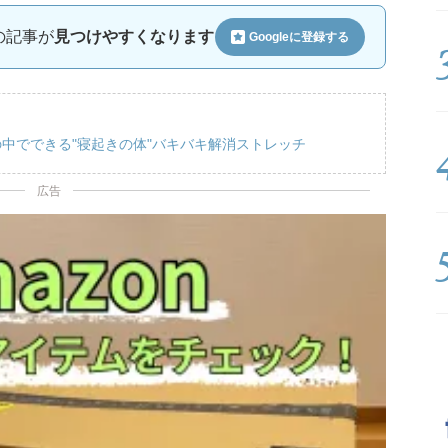
ルの記事が
見つけやすくなります
Googleに
登録する
中でできる"寝起きの体"バキバキ解消ストレッチ
広告