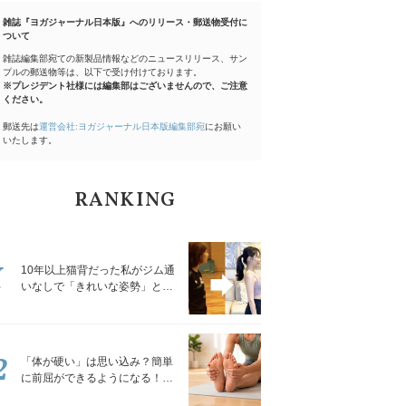
雑誌『ヨガジャーナル日本版』へのリリース・郵送物受付に
ついて
雑誌編集部宛ての新製品情報などのニュースリリース、サン
プルの郵送物等は、以下で受け付けております。
※プレジデント社様には編集部はございませんので、ご注意
ください。
郵送先は
運営会社:ヨガジャーナル日本版編集部宛
にお願い
いたします。
RANKING
1
10年以上猫背だった私がジム通
いなしで「きれいな姿勢」と褒
められるようになった秘密の習
慣
2
「体が硬い」は思い込み？簡単
に前屈ができるようになる！腿
裏を少しずつゆるめる「前屈ス