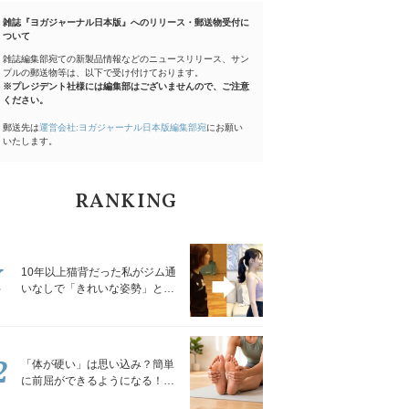
雑誌『ヨガジャーナル日本版』へのリリース・郵送物受付に
ついて
雑誌編集部宛ての新製品情報などのニュースリリース、サン
プルの郵送物等は、以下で受け付けております。
※プレジデント社様には編集部はございませんので、ご注意
ください。
郵送先は
運営会社:ヨガジャーナル日本版編集部宛
にお願い
いたします。
RANKING
1
10年以上猫背だった私がジム通
いなしで「きれいな姿勢」と褒
められるようになった秘密の習
慣
2
「体が硬い」は思い込み？簡単
に前屈ができるようになる！腿
裏を少しずつゆるめる「前屈ス