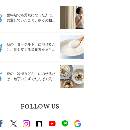
トレッチ」
3
更年期でも元気になった人に、
共通していたこと。多くの相談
を受けてきた私が言える、たっ
たひとつのこと
4
朝の「ヨーグルト」に混ぜるだ
け。骨を支える栄養素をまとめ
て補える食材3選｜管理栄養士が
解説
5
夏の「冷凍うどん」にのせるだ
け。包丁いらずでたんぱく質を
補える組み合わせ3選｜管理栄養
士が解説
FOLLOW US
Facebook
X（旧twitter）
instagram
note
Youtube
line
Google