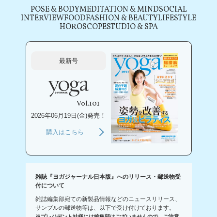
POSE & BODY
MEDITATION & MIND
SOCIAL
INTERVIEW
FOOD
FASHION & BEAUTY
LIFESTYLE
HOROSCOPE
STUDIO & SPA
最新号
Vol.101
2026年06月19日(金)発売！
購入はこちら
雑誌『ヨガジャーナル日本版』へのリリース・郵送物受
付について
雑誌編集部宛ての新製品情報などのニュースリリース、
サンプルの郵送物等は、以下で受け付けております。
※プレジデント社様には編集部はございませんので、ご注意