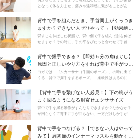
何かをしようとちょっと意気込むだけでも、それが緊張
となって体を力ませ、痛みや違和感に繋がることがあり
ます。このシリーズでは、そんな無意識に入ってしまう
緊張が動作にどのような影響を与えるのかを探究してい
背中で手を組んだとき、手首同士がくっつき
るアレクサンダーテクニークの実践者が、体にまつわる
ますか？できない人ぜひやって→【効果絶
「負」とその根底にある思い込みについて、解剖学的な
大】猫背解消ワーク
視点を交えて考察し、思考から動作を変える方法を提案
背すじを伸ばした状態で、背中側で手を組んで肘を伸ば
します。38回目のテーマは「背中で手が組めない」で
せますか？その時に、手の平をぴたっと合わせて手首ま
す。
でつけられますか？ 猫背、巻き肩の人はこの動作がやり
にくいのではないでしょうか。
背中で握手できる？【即効５分の肩ほぐし】
原因と正しいやり方をすれば背中で手がつな
げるようになる！
ヨガでは「ゴムカーサナ（牛面のポーズ）」の時に出て
くる、背中で握手をするポーズ。「柔軟性はあるのに背
中で手がつかない」「片方だけまったく届かない」「そ
もそも腕が上がらない」。そんな人に知っていただきた
【背中で手を繋げない人必見！】下の腕がう
い、できない原因とおすすめレッスンをレクチャーしま
まく回るようになる肘寄せエクササイズ
す。
背中で手を握る動作がすんなりできますか？なかなか手
が回らなくて背中に手が回らない、一方だけしか手が届
かないという人が多いのではないでしょうか。今回はそ
んな方に向けたエクササイズをご紹介します。
背中で手をつなげる？【できない人はやって
みて】肩関節のインナーマッスルを動かす簡