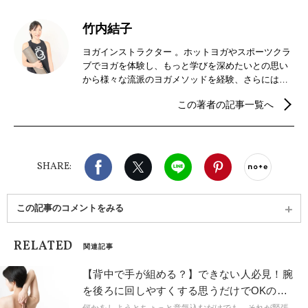
竹内結子
ヨガインストラクター 。ホットヨガやスポーツクラ
ブでヨガを体験し、もっと学びを深めたいとの思い
から様々な流派のヨガメソッドを経験、さらには指
導者資格を取得するに至る。ヨガへの学びを深める
この著者の記事一覧へ
中で中医学と出会い、中医学関連の資格も取得。見
えない心や感情、身体への理解を求めて東洋、西洋
の視点で勉強中。RYT200、ケン・ハラクマのアシュ
タンガヨガプライマリーシリーズTT、シニアヨガ、
Facebook
X（旧twitter）
LINE
Pinterest
noteで
中医養生ヨガ®初級中級、中医学女性の体とマタニ
SHARE:
ティ、四季養生ヨガ、JOPHEE中医学骨盤モジュー
ルTT修了。
この記事のコメントをみる
RELATED
関連記事
【背中で手が組める？】できない人必見！腕
を後ろに回しやすくする思うだけでOKのお
手軽イメージ術