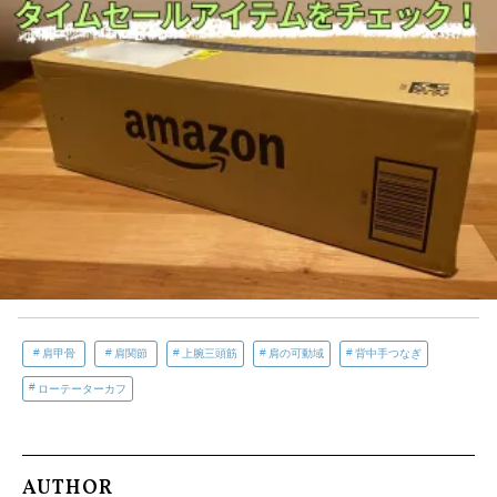
肩甲骨
肩関節
上腕三頭筋
肩の可動域
背中手つなぎ
ローテーターカフ
AUTHOR