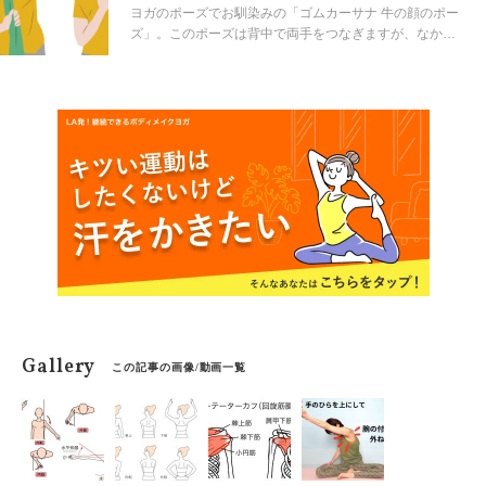
単エクササイズ
ヨガのポーズでお馴染みの「ゴムカーサナ 牛の顔のポー
ズ」。このポーズは背中で両手をつなぎますが、なかな
かバインドできない…というお声もあります。今回はス
ムーズにバインドできるようになるエクササイズとヨガ
ポーズをご紹介します。
Gallery
この記事の画像/動画一覧