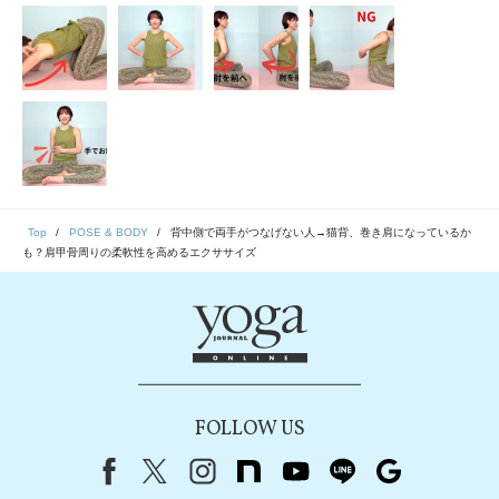
Top
POSE & BODY
背中側で両手がつなげない人→猫背、巻き肩になっているか
も？肩甲骨周りの柔軟性を高めるエクササイズ
FOLLOW US
Facebook
X（旧Twitter）
instagram
note
youtube
line
Google