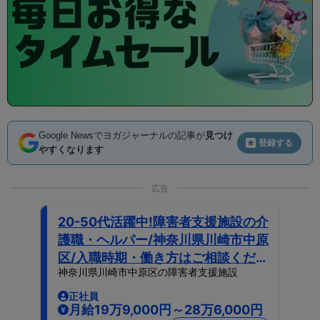
Google Newsでヨガジャーナルの記事が
見つけ
登録する
やすくなります
広告
20-50代活躍中!障害者支援施設の介
護職・ヘルパー/神奈川県川崎市中原
区/入職時期・働き方はご相談くださ
神奈川県川崎市中原区の障害者支援施設
い!SMP
正社員
月給19万9,000円～28万6,000円