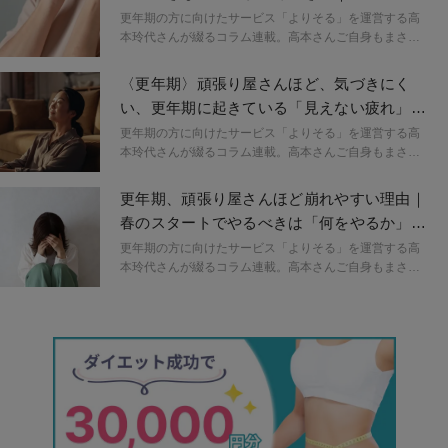
ネルギーの整え方
更年期の方に向けたサービス「よりそる」を運営する高
本玲代さんが綴るコラム連載。高本さんご自身もまさに
更年期世代。わかりやすい不調だけではない更年期の影
響について、体験を交えてお話しいただきます。
〈更年期〉頑張り屋さんほど、気づきにく
い、更年期に起きている「見えない疲れ」の
話
更年期の方に向けたサービス「よりそる」を運営する高
本玲代さんが綴るコラム連載。高本さんご自身もまさに
更年期世代。わかりやすい不調だけではない更年期の影
響について、体験を交えてお話しいただきます。
更年期、頑張り屋さんほど崩れやすい理由｜
春のスタートでやるべきは「何をやるか」よ
り「何をやらないか」を決めること
更年期の方に向けたサービス「よりそる」を運営する高
本玲代さんが綴るコラム連載。高本さんご自身もまさに
更年期世代。わかりやすい不調だけではない更年期の影
響について、体験を交えてお話しいただきます。