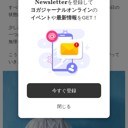
Newsletter
を登録して
すべてを普段通りにやろうとするのではなく、その日の
ヨガジャーナルオンライン
の
状態に合わせて、できる範囲を決める。
イベント
や
最新情報
をGET！
少しだけやる。
一つだけやる。
無理をしない。
こうした選択の積み重ねが、結果的に安定につながって
いきます。
今すぐ登録
閉じる