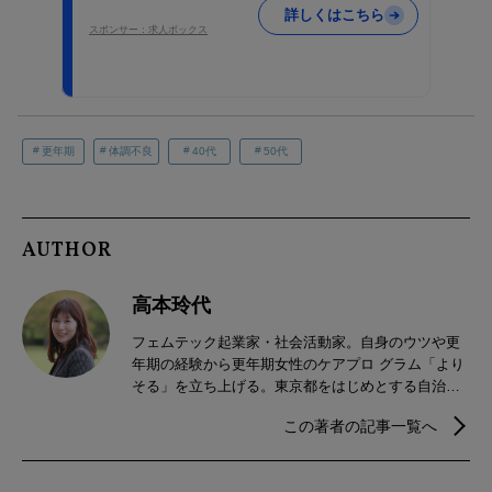
詳しくはこちら
スポンサー：求人ボックス
更年期
体調不良
40代
50代
AUTHOR
高本玲代
フェムテック起業家・社会活動家。自身のウツや更
年期の経験から更年期女性のケアプロ グラム「より
そる」を立ち上げる。東京都をはじめとする自治体
やポーラをはじめとする 企業向けに研修を実施。
この著者の記事一覧へ
NHKをはじめメディア掲載50社以上。「がんばらな
い更年期」 についてYoutube「更年期アカデミー
よりそる」で発信中。