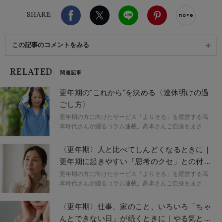
Facebook
X（旧twitter）
LINE
Pinterest
noteで
SHARE:
この記事のコメントをみる
RELATED
関連記事
更年期の"これから"を決める〈連休明けの過
ごし方〉
更年期の方に向けたサービス「よりそる」を運営する高
本玲代さんが綴るコラム連載。高本さんご自身もまさに
更年期世代。わかりやすい不調だけではない更年期の影
響について、体験を交えてお話しいただきます。
〈更年期〉人と比べてしんどくなるときに｜
更年期に起きやすい「思考のクセ」との付き
合い方
更年期の方に向けたサービス「よりそる」を運営する高
本玲代さんが綴るコラム連載。高本さんご自身もまさに
更年期世代。わかりやすい不調だけではない更年期の影
響について、体験を交えてお話しいただきます。
〈更年期〉仕事、家のこと、いろいろ「ちゃ
んとできない日」が続くときに｜やる気とエ