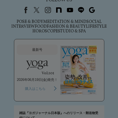
FOLLOW US
Facebook
X（旧Twitter）
instagram
note
youtube
line
Google
POSE & BODY
MEDITATION & MIND
SOCIAL
INTERVIEW
FOOD
FASHION & BEAUTY
LIFESTYLE
HOROSCOPE
STUDIO & SPA
最新号
Vol.101
2026年06月19日(金)発売！
購入はこちら
雑誌『ヨガジャーナル日本版』へのリリース・郵送物受
付について