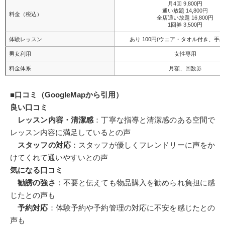
月4回 9,800円
通い放題 14,800円
料金（税込）
全店通い放題 16,800円
1回券 3,500円
体験レッスン
あり 100円(ウェア・タオル付き、手ぶ
男女利用
女性専用
料金体系
月額、回数券
■
口コミ（GoogleMapから引用）
良い口コミ
レッスン内容・清潔感
：丁寧な指導と清潔感のある空間で
レッスン内容に満足しているとの声
スタッフの対応
：スタッフが優しくフレンドリーに声をか
けてくれて通いやすいとの声
気になる口コミ
勧誘の強さ
：不要と伝えても物品購入を勧められ負担に感
じたとの声も
予約対応
：体験予約や予約管理の対応に不安を感じたとの
声も