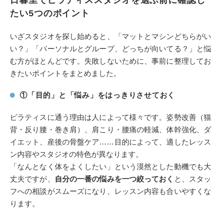
日暮里でピラティススタジオを選ぶ前に確認し
たい5つのポイント
いざスタジオを探し始めると、「マットとマシンどちらがい
い？」「パーソナルとグループ、どっちが向いてる？」と悩
む方がほとんどです。失敗しないために、事前に整理してお
きたいポイントをまとめました。
①「目的」と「悩み」をはっきりさせておく
ピラティスに通う理由は人によって様々です。姿勢改善（猫
背・反り腰・巻き肩）、肩こり・腰痛の軽減、体幹強化、ダ
イエット、産後の骨盤ケア……目的によって、適したレッス
ン内容やスタジオの特色が異なります。
「なんとなく体をよくしたい」という漠然とした動機でも大
丈夫ですが、
自分の一番の悩みを一つ絞っておく
と、スタッ
フへの相談がスムーズになり、レッスン内容も合いやすくな
ります。