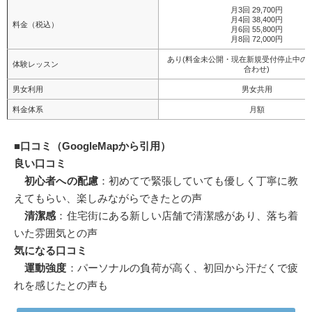
月3回 29,700円
月4回 38,400円
料金（税込）
月6回 55,800円
月8回 72,000円
あり(料金未公開・現在新規受付停止中の
体験レッスン
合わせ)
男女利用
男女共用
料金体系
月額
■
口コミ（GoogleMapから引用）
良い口コミ
初心者への配慮
：初めてで緊張していても優しく丁寧に教
えてもらい、楽しみながらできたとの声
清潔感
：住宅街にある新しい店舗で清潔感があり、落ち着
いた雰囲気との声
気になる口コミ
運動強度
：パーソナルの負荷が高く、初回から汗だくで疲
れを感じたとの声も