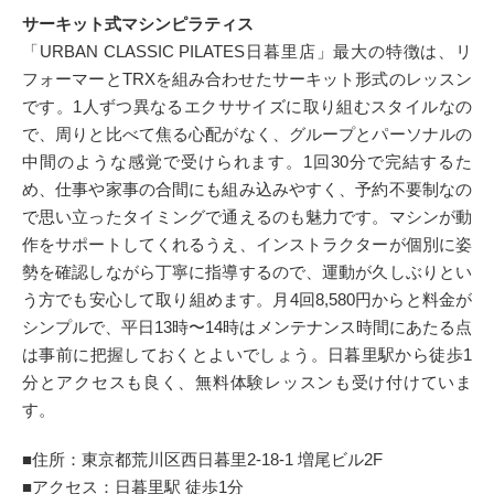
サーキット式マシンピラティス
「URBAN CLASSIC PILATES日暮里店」最大の特徴は、リ
フォーマーとTRXを組み合わせたサーキット形式のレッスン
です。1人ずつ異なるエクササイズに取り組むスタイルなの
で、周りと比べて焦る心配がなく、グループとパーソナルの
中間のような感覚で受けられます。1回30分で完結するた
め、仕事や家事の合間にも組み込みやすく、予約不要制なの
で思い立ったタイミングで通えるのも魅力です。マシンが動
作をサポートしてくれるうえ、インストラクターが個別に姿
勢を確認しながら丁寧に指導するので、運動が久しぶりとい
う方でも安心して取り組めます。月4回8,580円からと料金が
シンプルで、平日13時〜14時はメンテナンス時間にあたる点
は事前に把握しておくとよいでしょう。日暮里駅から徒歩1
分とアクセスも良く、無料体験レッスンも受け付けていま
す。
■住所：東京都荒川区西日暮里2-18-1 増尾ビル2F
■アクセス：日暮里駅 徒歩1分