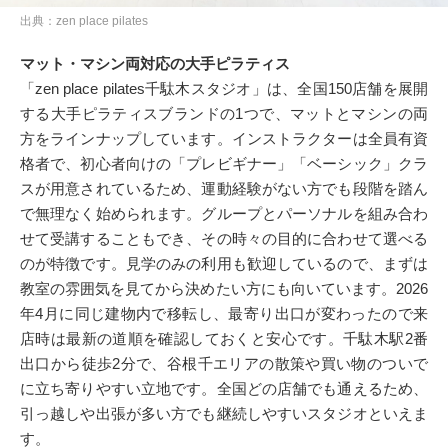
出典：zen place pilates
マット・マシン両対応の大手ピラティス
「zen place pilates千駄木スタジオ」は、全国150店舗を展開
する大手ピラティスブランドの1つで、マットとマシンの両
方をラインナップしています。インストラクターは全員有資
格者で、初心者向けの「プレビギナー」「ベーシック」クラ
スが用意されているため、運動経験がない方でも段階を踏ん
で無理なく始められます。グループとパーソナルを組み合わ
せて受講することもでき、その時々の目的に合わせて選べる
のが特徴です。見学のみの利用も歓迎しているので、まずは
教室の雰囲気を見てから決めたい方にも向いています。2026
年4月に同じ建物内で移転し、最寄り出口が変わったので来
店時は最新の道順を確認しておくと安心です。千駄木駅2番
出口から徒歩2分で、谷根千エリアの散策や買い物のついで
に立ち寄りやすい立地です。全国どの店舗でも通えるため、
引っ越しや出張が多い方でも継続しやすいスタジオといえま
す。