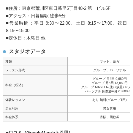
■住所：東京都荒川区東日暮里5丁目48-2 第一ビル5F
■アクセス：日暮里駅 徒歩5分
■営業時間：平日 9:30〜22:00、土日 8:15〜17:00、祝日
8:15〜15:00
■定休日：木曜日 他
スタジオデータ
種類
マット、ヨガ
レッスン形式
グループ、パーソナル
グループ 月4回 9,680円
グループ 月8回 13,860円
料金（税込）
グループ MASTER(使い放題) 18,4
パーソナル 回数券4回 28,600円
体験レッスン
あり 無料(グループ1回)
男女利用
男女共用
料金体系
月額、回数券
■
口コミ（GoogleMapから引用）