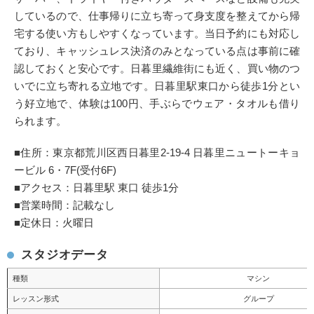
しているので、仕事帰りに立ち寄って身支度を整えてから帰
宅する使い方もしやすくなっています。当日予約にも対応し
ており、キャッシュレス決済のみとなっている点は事前に確
認しておくと安心です。日暮里繊維街にも近く、買い物のつ
いでに立ち寄れる立地です。日暮里駅東口から徒歩1分とい
う好立地で、体験は100円、手ぶらでウェア・タオルも借り
られます。
■住所：東京都荒川区西日暮里2-19-4 日暮里ニュートーキョ
ービル 6・7F(受付6F)
■アクセス：日暮里駅 東口 徒歩1分
■営業時間：記載なし
■定休日：火曜日
スタジオデータ
種類
マシン
レッスン形式
グループ