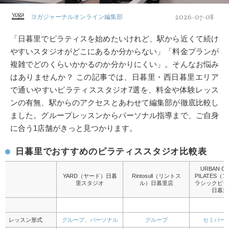
2026-07-08
ヨガジャーナルオンライン編集部
「日暮里でピラティスを始めたいけれど、駅から近くて続け
やすいスタジオがどこにあるか分からない」「料金プランが
複雑でどのくらいかかるのか分かりにくい」。そんなお悩み
はありませんか？ この記事では、日暮里・西日暮里エリア
で通いやすいピラティススタジオ7選を、料金や体験レッス
ンの有無、駅からのアクセスとあわせて編集部が徹底比較し
ました。グループレッスンからパーソナル指導まで、ご自身
に合う1店舗がきっと見つかります。
日暮里でおすすめのピラティススタジオ比較表
URBAN CL
YARD（ヤード）日暮
Rintosull（リントス
PILATES
里スタジオ
ル）日暮里店
ラシックピラ
日暮里
レッスン形式
グループ、パーソナル
グループ
セミパー