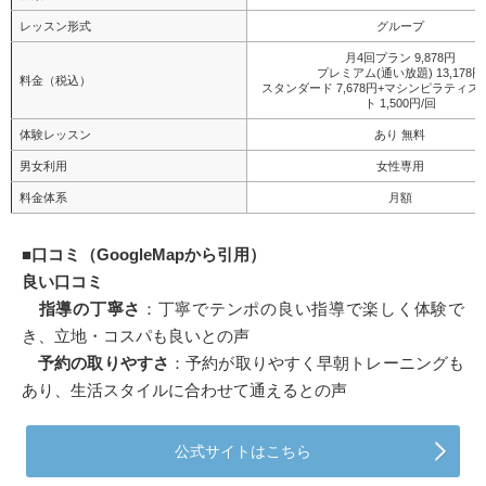
レッスン形式
グループ
月4回プラン 9,878円
プレミアム(通い放題) 13,178円
料金（税込）
スタンダード 7,678円+マシンピラティ
ト 1,500円/回
体験レッスン
あり 無料
男女利用
女性専用
料金体系
月額
■
口コミ（GoogleMapから引用）
良い口コミ
指導の丁寧さ
：丁寧でテンポの良い指導で楽しく体験で
き、立地・コスパも良いとの声
予約の取りやすさ
：予約が取りやすく早朝トレーニングも
あり、生活スタイルに合わせて通えるとの声
公式サイトはこちら