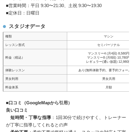
■営業時間：平日 9:30〜21:30、土祝 9:30〜19:30
■定休日：日曜日
スタジオデータ
種類
マシン
レッスン形式
セミパーソナル
マンスリー4 (月4回) 8,580円
料金（税込）
マンスリー8 (月8回) 10,780円
レギュラー(通い放題) 12,980円
体験レッスン
あり(無料体験予約、要予約フォーム
男女利用
男女共用
料金体系
月額
■
口コミ（GoogleMapから引用）
良い口コミ
短時間・丁寧な指導
：1回30分で続けやすく、トレーナー
が丁寧に指導してくれるとの声