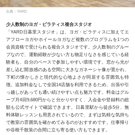
出典：YARD
少人数制のヨガ・ピラティス複合スタジオ
「YARD日暮里スタジオ」は、ヨガ・ピラティスに加えてエ
アフローヨガやホイールヨガなど複数のプログラムを1つの
会員資格で受けられる複合スタジオです。少人数制のグルー
プなので、運動経験が少ない方も物足りなさを感じている経
験者も、自分のペースで参加しやすい環境です。窓から光が
差し込む開放感のある空間に大きなガネーシャ像が置かれ、
下町の懐かしさと現代的な心地よさが同居する雰囲気も特
徴。追加料金なしで全国14店舗を利用できるため、出張や引
っ越しがあっても通い続けやすい点も魅力です。料金はグル
ープ月4回9,680円からと分かりやすく、入会金や登録料の総
額も公式サイトで確認できます。日暮里駅から徒歩5分、無
料体験レッスンも用意されているので、まずは気軽な気持ち
で教室の雰囲気を確かめてみるのがおすすめです。仕事帰り
や谷根千散策の合間に立ち寄る使い方もできます。