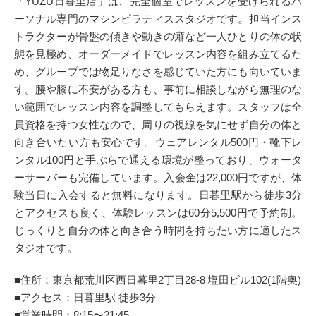
「YUZU日暮里店」は、完全個室でレッスンを受けられるパ
ーソナル専門のマシンピラティススタジオです。担当インス
トラクターが骨盤の傾きや動きの癖など一人ひとりの体の状
態を見極め、オーダーメイドでレッスン内容を組み立てるた
め、グループでは物足りなさを感じていた方にも向いていま
す。腰や膝に不安がある方も、事前に相談しながら無理のな
い範囲でレッスン内容を調整してもらえます。スタッフは全
員資格を持つ女性なので、周りの視線を気にせず自分の体と
向き合いたい方も安心です。ウェアレンタル500円・靴下レ
ンタル100円と手ぶらで通える環境が整っており、ウォータ
ーサーバーも完備しています。入会金は22,000円ですが、体
験当日に入会すると無料になります。日暮里駅から徒歩3分
とアクセスも良く、体験レッスンは60分5,500円で予約制。
じっくりと自分の体と向き合う時間を持ちたい方に適したス
タジオです。
■住所：東京都荒川区西日暮里2丁目28-8 塩田ビル102(1階奥)
■アクセス：日暮里駅 徒歩3分
■営業時間：8:15〜21:45