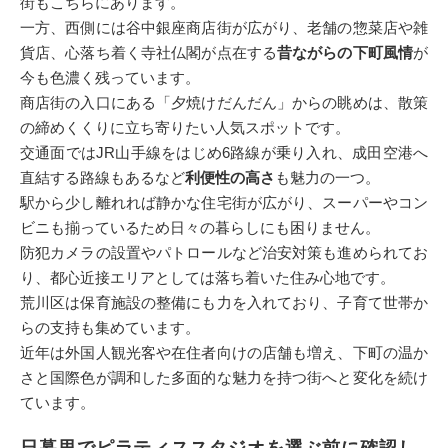
街もこちらにあります。
一方、西側には谷中銀座商店街が広がり、老舗の惣菜店や雑
貨店、心落ち着く寺社仏閣が点在する
昔ながらの下町風情
が
今も色濃く残っています。
商店街の入口にある「夕焼けだんだん」からの眺めは、散策
の締めくくりに立ち寄りたい人気スポットです。
交通面ではJR山手線をはじめ6路線が乗り入れ、成田空港へ
直結する路線もあるなど
利便性の高さ
も魅力の一つ。
駅から少し離れれば静かな住宅街が広がり、スーパーやコン
ビニも揃っているため日々の暮らしにも困りません。
防犯カメラの設置やパトロールなど治安対策も進められてお
り、都心近接エリアとしては落ち着いた住み心地です。
荒川区は保育施設の整備にも力を入れており、子育て世帯か
らの支持も集めています。
近年は外国人観光客や在住者向けの店舗も増え、下町の温か
さと国際色が調和した多面的な魅力を持つ街へと変化を続け
ています。