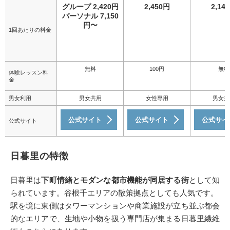
グループ 2,420円
2,450円
2,14
パーソナル 7,150
円〜
1回あたりの料金
無料
100円
無料
体験レッスン料
金
男女利用
男女共用
女性専用
男女共
公式サイト
公式サイト
公式サイ
公式サイト
日暮里の特徴
日暮里は
下町情緒とモダンな都市機能が同居する街
として知
られています。谷根千エリアの散策拠点としても人気です。
駅を境に東側はタワーマンションや商業施設が立ち並ぶ都会
的なエリアで、生地や小物を扱う専門店が集まる日暮里繊維