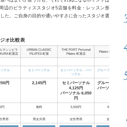
駅周辺のピラティススタジオ5店舗を料金・レッスン形
ました。ご自身の目的や通いやすさに合ったスタジオ選
ジオ比較表
ルマシンピラ
URBAN CLASSIC
THE PORT Personal
Pilates Studio AQUA
KURA 町屋店
PILATES 町屋
Pilates 町屋店
ーソナル
セミパーソナル
セミパーソナル、パー
グループ、パーソナ
ソナル
250円
2,145円
セミパーソナル
グループ 2,750
4,125円
パーソナル 7,50
パーソナル 6,050
円
円
0円
無料
5,500円
8,800円
性専用
男女共用
女性専用
女性専用