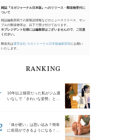
雑誌『ヨガジャーナル日本版』へのリリース・郵送物受付に
ついて
雑誌編集部宛ての新製品情報などのニュースリリース、サン
プルの郵送物等は、以下で受け付けております。
※プレジデント社様には編集部はございませんので、ご注意
ください。
郵送先は
運営会社:ヨガジャーナル日本版編集部宛
にお願い
いたします。
RANKING
1
10年以上猫背だった私がジム通
いなしで「きれいな姿勢」と褒
められるようになった秘密の習
慣
2
「体が硬い」は思い込み？簡単
に前屈ができるようになる！腿
裏を少しずつゆるめる「前屈ス