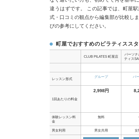
違うはずです。 この記事では、町屋
式・口コミの観点から編集部が比較し
びの参考にしてください。
町屋でおすすめのピラティススタ
パーソナ
CLUB PILATES 町屋店
ティスSA
グループ
パ
レッスン形式
2,998円
8,
1回あたりの料金
体験レッスン料
無料
金
男女利用
男女共用
女