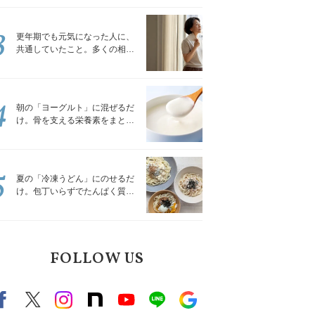
トレッチ」
3
更年期でも元気になった人に、
共通していたこと。多くの相談
を受けてきた私が言える、たっ
たひとつのこと
4
朝の「ヨーグルト」に混ぜるだ
け。骨を支える栄養素をまとめ
て補える食材3選｜管理栄養士が
解説
5
ル
夏の「冷凍うどん」にのせるだ
け。包丁いらずでたんぱく質を
補える組み合わせ3選｜管理栄養
円
士が解説
0
FOLLOW US
Facebook
X（旧twitter）
instagram
note
Youtube
line
Google