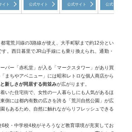
サイト
公式サイト
公式サイト
公式サイト
都電荒川線の3路線が使え、大手町駅まで約12分とい
です。西日暮里でJR山手線にも乗り換えられ、通勤・
スーパー「赤札堂」が入る「マークスタワー」があり買
の「まちやアベニュー」には昭和レトロな個人商店から
と新しさが同居する街並み
が広がります。
ち着いた住宅街で、女性の一人暮らしにも人気があるほ
の東側には都内有数の広さを誇る「荒川自然公園」が広
察園もあるため、自然に触れながらリフレッシュできる
校6校・中学校4校がそろうなど教育環境が充実してお