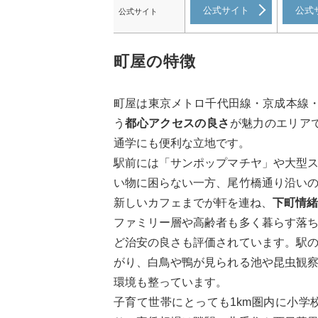
公式サイト
公式
公式サイト
町屋の特徴
町屋は東京メトロ千代田線・京成本線・
う
都心アクセスの良さ
が魅力のエリア
通学にも便利な立地です。
駅前には「サンポップマチヤ」や大型
い物に困らない一方、尾竹橋通り沿い
新しいカフェまでが軒を連ね、
下町情緒
ファミリー層や高齢者も多く暮らす落
ど治安の良さも評価されています。駅
がり、白鳥や鴨が見られる池や昆虫観
環境も整っています。
子育て世帯にとっても1km圏内に小学