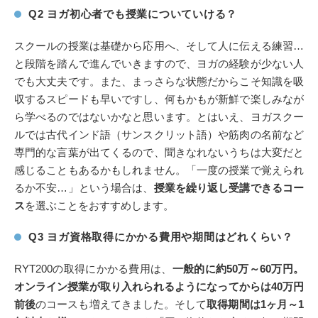
Q2 ヨガ初心者でも授業についていける？
スクールの授業は基礎から応用へ、そして人に伝える練習…
と段階を踏んで進んでいきますので、ヨガの経験が少ない人
でも大丈夫です。また、まっさらな状態だからこそ知識を吸
収するスピードも早いですし、何もかもが新鮮で楽しみなが
ら学べるのではないかなと思います。とはいえ、ヨガスクー
ルでは古代インド語（サンスクリット語）や筋肉の名前など
専門的な言葉が出てくるので、聞きなれないうちは大変だと
感じることもあるかもしれません。「一度の授業で覚えられ
るか不安…」という場合は、
授業を繰り返し受講できるコー
ス
を選ぶことをおすすめします。
Q3 ヨガ資格取得にかかる費用や期間はどれくらい？
RYT200の取得にかかる費用は、
一般的に約50万～60万円。
オンライン授業が取り入れられるようになってからは40万円
前後
のコースも増えてきました。そして
取
得期間は1ヶ月～1