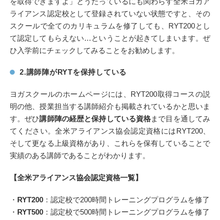
を取得できますよ」とうたっているにも関わらず全米ヨガア
ライアンス認定校として登録されていない状態ですと、その
スクールで全てのカリキュラムを修了しても、RYT200とし
て認定してもらえない…ということが起きてしまいます。ぜ
ひ入学前にチェックしてみることをお勧めします。
2.講師陣がRYTを保持している
ヨガスクールのホームページには、RYT200取得コースの説
明の他、授業担当する講師紹介も掲載されているかと思いま
す。ぜひ
講師陣の経歴と保持している資格
まで目を通してみ
てください。全米アライアンス協会認定資格にはRYT200、
そして更なる上級資格があり、これらを保有していることで
実績のある講師であることがわかります。
【全米アライアンス協会認定資格一覧】
・
RYT200
：認定校で200時間トレーニングプログラムを修了
・
RYT500
：認定校で500時間トレーニングプログラムを修了