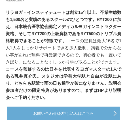
AdobeStock
リラヨガ・インスティテュートは創立15年以上、卒業生総数
も1,500名と実績のあるスクールのひとつです。RYT200 に加
え、日本統合医学協会認定メディカルヨガインストラクター
資格、そしてRYT200の上級資格であるRYT500のトリプル資
格取得できることが特徴です。
コースの定員は最大16名で1
人1人をしっかりサポートできる少人数制。講義で分からな
い事があれば無料で再受講できるので、初心者でも「置いて
きぼり」になることなくしっかり学び取ることができます。
コースを監修するのは日本を代表するヨガマスターの1人で
ある乳井真介氏。スタジオは学芸大学駅と自由が丘駅にあ
り、どちらも駅近で雨の日も通学が苦になりません。説明会
参加者だけの限定特典がありますので、まずはHPより説明
会へご予約ください。
お問い合わせ/お申し込みはこちら