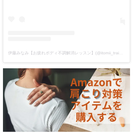
伊藤みなみ【お疲れボディ不調解消レッスン】(@itomii_training)がシェアした投稿