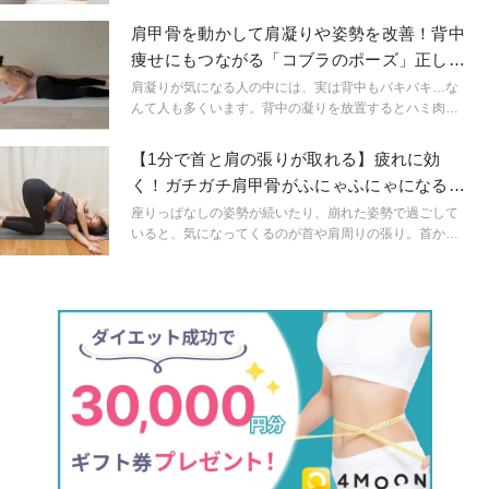
のたるみ解消を目指すエクササイズのご紹介です。40
代、50代になり体型の変化が気になり始めた人におすす
肩甲骨を動かして肩凝りや姿勢を改善！背中
め！椅子に座ったままできる簡単なエクササイズです。
痩せにもつながる「コブラのポーズ」正しい
やり方
肩凝りが気になる人の中には、実は背中もバキバキ…な
んて人も多くいます。背中の凝りを放置するとハミ肉の
原因に⁉今回は、背筋を強化し背中の凝りをほぐす「コブ
ラのポーズ」をご紹介します。
【1分で首と肩の張りが取れる】疲れに効
く！ガチガチ肩甲骨がふにゃふにゃになる
「肩甲骨ストレッチ」
座りっぱなしの姿勢が続いたり、崩れた姿勢で過ごして
いると、気になってくるのが首や肩周りの張り。首から
背中上部にかけての筋肉は、普段から頭や腕を支えてい
るため、負荷がかかりやすい場所です。首や肩が張った
まま放置しておくと、身体にさまざまな不調を及ぼす原
因になりかねません。1分でできる肩甲骨ストレッチをぜ
ひお試しください。