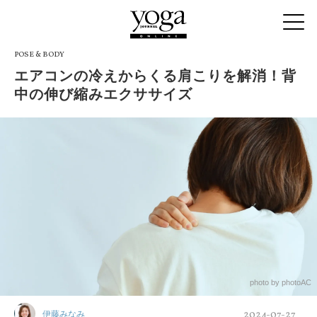
POSE & BODY
エアコンの冷えからくる肩こりを解消！背
中の伸び縮みエクササイズ
photo by photoAC
2024-07-27
伊藤みなみ