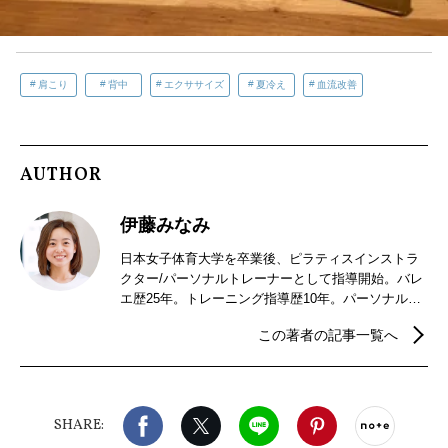
肩こり
背中
エクササイズ
夏冷え
血流改善
AUTHOR
伊藤みなみ
日本女子体育大学を卒業後、ピラティスインストラ
クター/パーソナルトレーナーとして指導開始。バレ
エ歴25年。トレーニング指導歴10年。パーソナルト
レーニングサロンitomii代表。企業での講師業やライ
この著者の記事一覧へ
ブ配信も行っている。しなやかに動く体作りをモッ
トーに、初心者でも無理なくできる・体が変わるエ
クササイズを発信中。
Facebook
X（旧twitter）
LINE
Pinterest
noteで
SHARE: