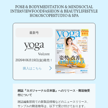
POSE & BODY
MEDITATION & MIND
SOCIAL
INTERVIEW
FOOD
FASHION & BEAUTY
LIFESTYLE
HOROSCOPE
STUDIO & SPA
最新号
Vol.101
2026年06月19日(金)発売！
購入はこちら
雑誌『ヨガジャーナル日本版』へのリリース・郵送物受
付について
雑誌編集部宛ての新製品情報などのニュースリリース、
サンプルの郵送物等は、以下で受け付けております。