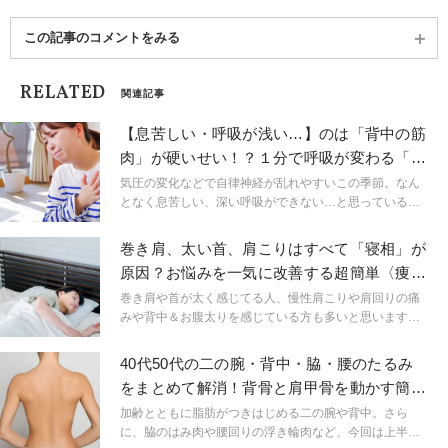
この記事のコメントをみる
RELATED
関連記事
【息苦しい・呼吸が浅い…】のは「背中の筋
肉」が硬いせい！？１分で呼吸が変わる「広
背筋ストレッチ」
気圧の変化などで自律神経が乱れやすいこの季節。なん
となく息苦しい、深い呼吸ができない…と思っている人
もいるのではないでしょうか？ そんな時に注目したい
のが「広背筋」。誰でも簡単にできる背中のストレッチ
巻き肩、太い首、肩こりはすべて「寝相」が
のご紹介です。
原因？お悩みを一気に改善する超簡単〈痩せ
ストレッチ〉
巻き肩や首が太く感じてる人、慢性肩こりや肩回りの痛
みや背中＆お腹太りを感じている方も多いと思います
が、普段どの様な寝方をしていますか？寝方の改善と就
寝前や寝起きに行うだけで首や肩のコリが和らぎ、リン
40代50代の二の腕・背中・脇・腰のたるみ
パが流れ、更にはお腹や背中周りも痩せやすくなるとい
をまとめて解消！背骨と肩甲骨を動かす簡単
う万能かつ超簡単な痩せストレッチのご紹介です。
椅子エクサ
加齢とともに脂肪がつきはじめる二の腕や背中。さら
に、脇のはみ肉や腰回りの浮き輪肉など、今回は上半身