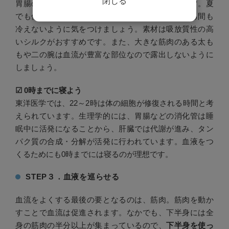
閉じる
胃腸のあるお腹周りは一年中冷やしたくないパーツ。夏
でも使える薄手の腹巻を着用するなどし、寝ている間も
冷えないように気をつけましょう。素材は吸放質性の高
いシルクがおすすめです。また、大きな筋肉のある太も
もや二の腕は血流が豊富な部位なので露出しないように
しましょう。
☑︎ 0時までに寝よう
東洋医学では、22～2時は体の細胞が修復される時間と考
えられています。生理学的には、胃腸などの消化管は睡
眠中に活発になることから、肝臓では代謝が進み、タン
パク質の合成・分解が活発に行われています。血液をつ
くるためにも0時までには寝るのが理想です。
STEP３．血液を巡らせる
血流をよくする最後の要となるのは、筋肉。筋肉を動か
すことで血流は促進されます。なかでも、下半身には全
身の筋肉の半分以上が集まっているので、
下半身を使っ