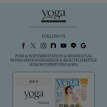
FOLLOW US
Facebook
X（旧Twitter）
instagram
note
youtube
line
Google
POSE & BODY
MEDITATION & MIND
SOCIAL
INTERVIEW
FOOD
FASHION & BEAUTY
LIFESTYLE
HOROSCOPE
STUDIO & SPA
最新号
Vol.101