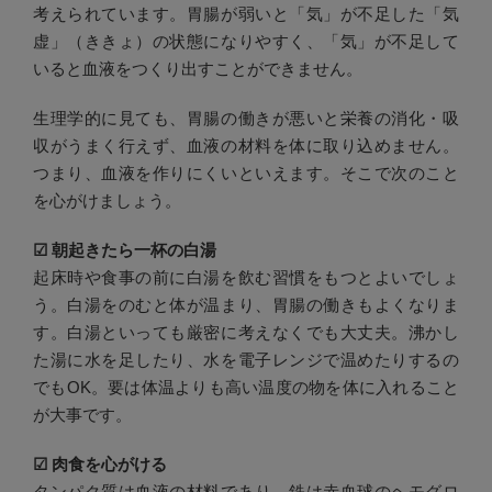
考えられています。胃腸が弱いと「気」が不足した「気
虚」（ききょ）の状態になりやすく、「気」が不足して
いると血液をつくり出すことができません。
生理学的に見ても、胃腸の働きが悪いと栄養の消化・吸
収がうまく行えず、血液の材料を体に取り込めません。
つまり、血液を作りにくいといえます。そこで次のこと
を心がけましょう。
☑︎
朝起きたら一杯の白湯
起床時や食事の前に白湯を飲む習慣をもつとよいでしょ
う。白湯をのむと体が温まり、胃腸の働きもよくなりま
す。白湯といっても厳密に考えなくでも大丈夫。沸かし
た湯に水を足したり、水を電子レンジで温めたりするの
でもOK。要は体温よりも高い温度の物を体に入れること
が大事です。
☑︎ 肉食を心がける
タンパク質は血液の材料であり、鉄は赤血球のヘモグロ