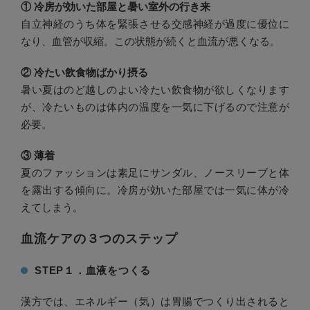
① 冷房が効いた部屋と暑い室外の行き来
自立神経のうち体を緊張させる交感神経が過度に優位に
なり、血管が収縮。この状態が続くと血流が悪くなる。
② 冷たい飲食物ばかり摂る
暑い夏はのど越しのよい冷たい飲食物が欲しくなります
が、冷たいものは体内の温度を一気に下げるので注意が
必要。
③ 薄着
夏のファッションは素足にサンダル、ノースリーブと体
を露出する傾向に。冷房が効いた部屋では一気に体が冷
えてしまう。
血流ケアの３つのステップ
STEP１．血液をつくる
漢方では、エネルギー（気）は胃腸でつくり出されると