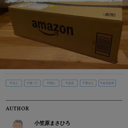
冷え
夏バテ
疲れ
血流
夏冷え
血流改善
AUTHOR
小笠原まさひろ