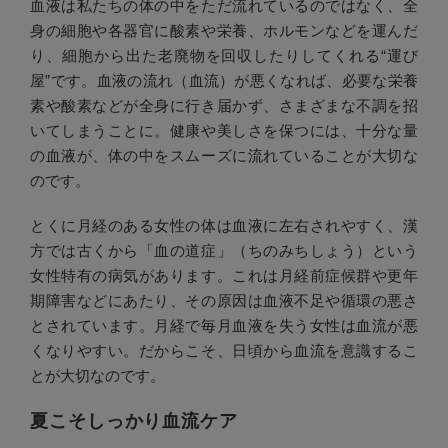
血液は私たちの体の中をただ流れているのではなく、全
身の細胞や各器官に酸素や栄養、ホルモンなどを運んだ
り、細胞から出た老廃物を回収したりしてくれる“運び
屋”です。血液の流れ（血流）が悪くなれば、必要な栄養
素や酸素などが全身に行き届かず、さまざまな不調を招
いてしまうことに。健康や美しさを保つには、十分な量
の血液が、体の中をスムーズに流れていることが大切な
のです。
とくに月経のある女性の体は血液に左右されやすく、漢
方では古くから「血の道症」（ちのみちしょう）という
女性特有の病気があります。これは月経前症候群や更年
期障害などにあたり、その原因は血液不足や循環の悪さ
とされています。月経で毎月血液を失う女性は血流が悪
くなりやすい。だからこそ、日頃から血流を意識するこ
とが大切なのです。
夏こそしっかり血流ケア