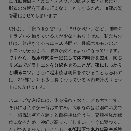
足は血糖値を下げるインスリンの働きを低下させたり、
脂質の分解を正常に行えなくしたりするため、血液の質
を悪化させてしまいます。
現代は、「寝つきが悪い」「眠りが浅い」など、睡眠の
トラブルを抱えている人が少なくありません。私たちの
体は、朝起きてから15～16時間で、睡眠ホルモンのメラ
トニンが分泌され、眠気が訪れるようになっています。
ですから、
起床時間を一定にして体内時計を整え、同じ
リズムでメラトニンを分泌させることが、夜にしっかり
と眠るコツ
。さらに起床後は朝日を浴びることも忘れず
に。24時間よりも少し長くなっている体内時計のリセッ
トに欠かせません。
スムーズな入眠には、体を温めておくことも大切です。
それには入浴が一番おすすめ。大事なのはお湯の温度で
す。湯温は40℃を超すと自律神経のうち、交感神経が優
位になるため、神経が高ぶってしまい、すぐに寝つくこ
とができません。けれども、
40℃以下であれば副交感神