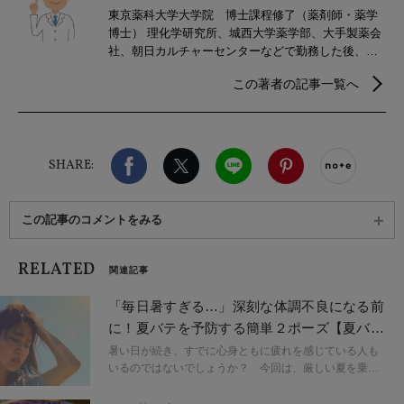
東京薬科大学大学院 博士課程修了（薬剤師・薬学
博士） 理化学研究所、城西大学薬学部、大手製薬会
社、朝日カルチャーセンターなどで勤務した後、医
療分野専門の「医療ライター」として活動。ライタ
この著者の記事一覧へ
ー歴9年。病気や疾患の解説、予防・治療法、健康の
維持増進、医薬品（医療用・OTC、栄養、漢方（中
医学）、薬機法関連、先端医療など幅広く記事を執
筆。専門的な内容でも一般の人に分かりやすく、役
Facebook
X（旧twitter）
LINE
Pinterest
noteで
に立つ医療情報を生活者目線で提供することをモッ
SHARE:
トーにしており、“いつもあなたの健康のそばにいる”
そんな薬剤師でありたいと考えている。
この記事のコメントをみる
RELATED
関連記事
「毎日暑すぎる…」深刻な体調不良になる前
に！夏バテを予防する簡単２ポーズ【夏バテ
度チェック付き】
暑い日が続き、すでに心身ともに疲れを感じている人も
いるのではないでしょうか？ 今回は、厳しい夏を乗り
切るための「夏バテ対策ヨガ」をご紹介します。