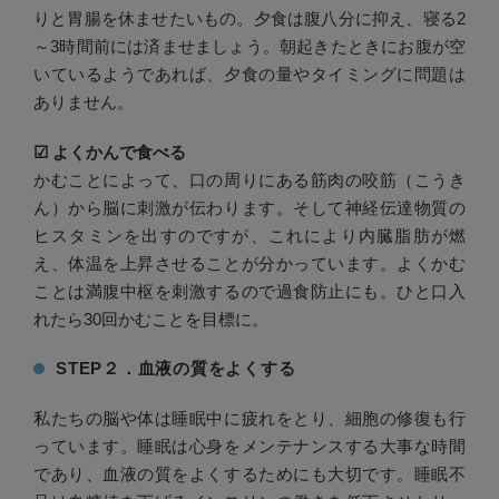
りと胃腸を休ませたいもの。夕食は腹八分に抑え、寝る2
～3時間前には済ませましょう。朝起きたときにお腹が空
いているようであれば、夕食の量やタイミングに問題は
ありません。
☑︎ よくかんで食べる
かむことによって、口の周りにある筋肉の咬筋（こうき
ん）から脳に刺激が伝わります。そして神経伝達物質の
ヒスタミンを出すのですが、これにより内臓脂肪が燃
え、体温を上昇させることが分かっています。よくかむ
ことは満腹中枢を刺激するので過食防止にも。ひと口入
れたら30回かむことを目標に。
STEP２．血液の質をよくする
私たちの脳や体は睡眠中に疲れをとり、細胞の修復も行
っています。睡眠は心身をメンテナンスする大事な時間
であり、血液の質をよくするためにも大切です。睡眠不