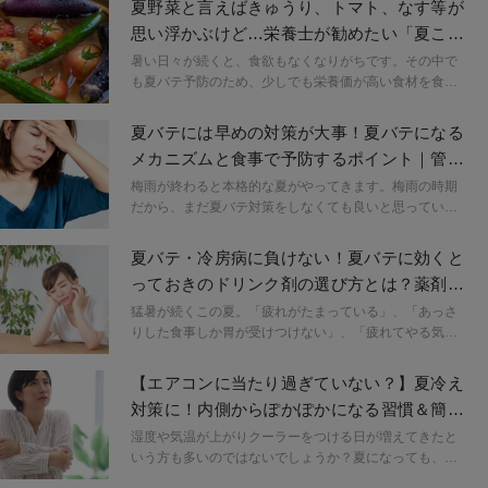
夏野菜と言えばきゅうり、トマト、なす等が
思い浮かぶけど…栄養士が勧めたい「夏こそ
食べるべき野菜」
暑い日々が続くと、食欲もなくなりがちです。その中で
も夏バテ予防のため、少しでも栄養価が高い食材を食べ
たいですよね。今回は、体の調子を整える栄養素をもつ
野菜の中でも、ぜひ夏にイチオシの野菜をご紹介しま
夏バテには早めの対策が大事！夏バテになる
す。
メカニズムと食事で予防するポイント｜管理
栄養士が解説
梅雨が終わると本格的な夏がやってきます。梅雨の時期
だから、まだ夏バテ対策をしなくても良いと思っている
方がいらっしゃるかもしれません。しかし、近年では梅
雨の時期も気温が高いため、早めの対策が必要です。そ
夏バテ・冷房病に負けない！夏バテに効くと
こで、今回の記事では、夏バテ対策のために意識したい
っておきのドリンク剤の選び方とは？薬剤師
食事のポイントを管理栄養士が解説します。
が解説
猛暑が続くこの夏。「疲れがたまっている」、「あっさ
りした食事しか胃が受けつけない」、「疲れてやる気が
起こらない」など、夏バテの症状を感じている人は多い
でしょう。夏バテを解消するには、ドリンク剤の利用が
【エアコンに当たり過ぎていない？】夏冷え
効果的です。この記事では、夏バテに効くとっておきの
対策に！内側からぽかぽかになる習慣＆簡単
ドリンク剤を紹介します。
ポーズ
湿度や気温が上がりクーラーをつける日が増えてきたと
いう方も多いのではないでしょうか？夏になっても、内
臓、足、子宮やお腹周りの冷えといった体の内側の冷え