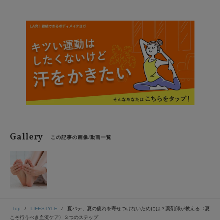
を感じる方が少なくありません。内側から温める効果的
な入浴と、夜のヨガで血行促進でぽかぽか美人を目指し
ましょう！
Gallery
この記事の画像/動画一覧
Top
LIFESTYLE
夏バテ、夏の疲れを寄せつけないためには？薬剤師が教える〈夏
こそ行うべき血流ケア〉３つのステップ