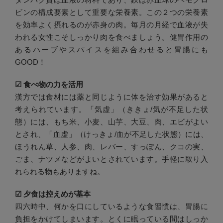
ビンの構成要素として重要な栄養素。この２つの栄養素
を効率よく摂れるのが赤身の肉。毎月の月経で血液が失
われる女性こそしっかり肉を食べましょう。健胃作用の
あるハーブやスパイスを組み合わせると胃腸にも
GOOD！
☑︎ 食べ物の力を活用
漢方では食材には薬と同じように体を治す効果があると
考えられています。「気虚」（ききょ/気が不足した状
態）には、もち米、小麦、山芋、大豆、肉、エビがよい
とされ、「血虚」（けっきょ/血が不足した状態）には、
ほうれん草、人参、肉、レバー、すっぽん、クコの実、
ごま、ナツメなどがよいとされています。手軽に取り入
れられる物もありますね。
☑︎ 夕食は控えめが基本
四六時中、何かを口にしているような食習慣は、胃腸に
負担をかけてしまいます。とくに眠っている間はしっか