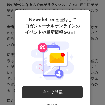
経が優位になるので体がリラックス
。さらに疲労因子が
増えて体がぐったりと疲れるため、入眠もスムーズで
す。
Newsletter
を登録して
ヨガジャーナルオンライン
の
全身浴にするのも大事なポイント
です。全身に水圧がか
イベント
や
最新情報
をGET！
かり、心臓に戻る血液が増えることで心臓から出ていく
血液も増え、その結果、血流がよくなるのです。快眠の
ために、つぎのことも心がけましょう。
☑︎ 室温は28℃を目安に
寝るときの室温は暑すぎず、冷房で冷やし過ぎない程度
の温度がよく、目安は28℃。夏の夜は少し汗をかくくら
いが体のためにもよいです。湿度が高いと寝苦しいの
で、除湿機能を活用するのもよいでしょう。部屋の空気
を循環させるために、冷房とともに扇風機を活用するの
も一案です。
今すぐ登録
☑︎ お腹はしっかり温める