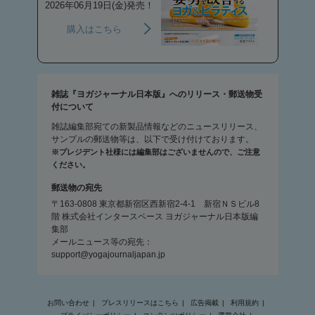
2026年06月19日(金)発売！
購入はこちら
雑誌『ヨガジャーナル日本版』へのリリース・郵送物受
付について
雑誌編集部宛ての新製品情報などのニュースリリース、
サンプルの郵送物等は、以下で受け付けております。
※プレジデント社様には編集部はございませんので、ご注意
ください。
郵送物の宛先
〒163-0808 東京都新宿区西新宿2-4-1 新宿ＮＳビル8
階 株式会社インタースペース ヨガジャーナル日本版編
集部
メールニュース等の宛先：
support@yogajournaljapan.jp
お問い合わせ
プレスリリースはこちら
広告掲載
利用規約