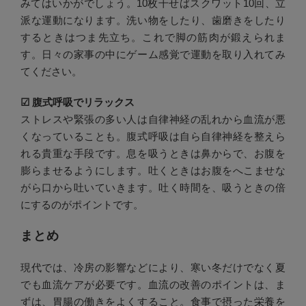
みてはいかがでしょう。10枚干せばスクワット10回、立
派な運動になります。洗い物をしたり、歯磨きをしたり
するときはつま先立ち。これで脚の筋肉が鍛えられま
す。日々の家事の中にゲーム感覚で運動を取り入れてみ
てください。
☑︎ 腹式呼吸でリラックス
ストレスや緊張の多い人は自律神経の乱れから血流が悪
くなっていることも。腹式呼吸は自ら自律神経を整えら
れる貴重な手段です。息を吸うときは鼻からで、お腹を
膨らませるようにします。吐くときはお腹をへこませな
がら口から吐いていきます。吐く時間を、吸うときの倍
にするのがポイントです。
まとめ
現代では、冷房の影響などにより、寒い冬だけでなく夏
でも血流ケアが必要です。血流の改善のポイントは、ま
ずは、胃腸の働きをよくすること。食事で摂った栄養を