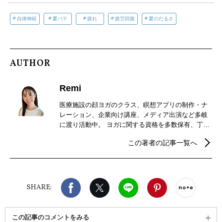
自律神経
夏バテ
疲れ
疲労回復
夏のだるさ
AUTHOR
Remi
医療施設の顔ヨガのクラス、瞑想アプリの制作・ナ
レーション、企業向け講座、メディア出演など多岐
に渡り活動中。 ヨガに関する資格を多数保有、丁寧
なガイドとポーズ調整で、10代から90代までの幅広
この著者の記事一覧へ
い世代に、心身のリフレッシュの時間と変化を届け
ている。 また、自身が過去に心身の不調を感じた経
験から、ヨガ以外にも健康のための食事指導や睡眠
改善指導、日常に取り入れられるように、生活習慣
Facebook
X（旧twitter）
LINE
Pinterest
noteで
を共に見直すことを目標に活動をしている。
SHARE:
この記事のコメントをみる