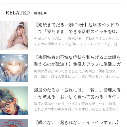
RELATED
関連記事
【雨続きでだるい朝に5分】起床後ベッドの
上で「寝たまま」できる活動スイッチをON
にするストレッチ
今回おこなうのは、「梅雨だる」で動きたくない朝にお
すすめの活動スイッチをONにするストレッチです。起床
後のベッドの上で寝たままおこなえるので、ぜひ試して
みてください。
【梅雨特有の不快な症状を和らげるには腸を
整えるのが近道！】免疫力アップに腸活ヨガ
梅雨の季節がやってきましたね、梅雨は日照不足や気
温、気圧、湿度の変化により、体が重だるい、疲れやす
い、風邪をひきやすい、気持ちが不安定になりやすい、
などの梅雨特有の症状を感じている方も多いのでは？免
湿度のだるさ・疲れには、「腎」。管理栄養
疫力を高めて、梅雨特有の症状を和らげる腸活ヨガをご
士が教える、おいしく食べて労わる〈養生食
紹介します。
の選び方〉3選
湿度と気温が上がり、だるさや疲れを感じやすい時期。
これは体の中の毒素を排出できずにいることも原因のひ
とつ。この時期、負担がかかる臓器が「腎機能」。体が
暑さに慣れていないこの時期は、おいしく食べて、やさ
【眠れない・起きれない・イライラする…】
しく腎を労ってあげましょう。腎臓は一度傷付いたら元