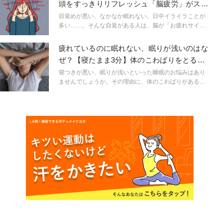
頭をすっきりリフレッシュ「脳疲労」がスッ
に戻らない臓器。できるだけ丁寧に扱ってあげたいです
キリするポーズ
ね。
目覚めが悪い、なかなか眠れない、日中イライラことが
多い……。そんな自覚がある人は、脳が「お疲れサイ
ン」を送っているのかもしれません。脳疲労におすすめ
のポーズで、頭をすっきりリフレッシュしましょう。
疲れているのに眠れない、眠りが浅いのはな
ぜ？【寝たまま3分】体のこわばりをとる夜
ヨガ３ポーズ
寝つきが悪い、眠りが浅いといった睡眠のお悩みはあり
ませんでしょうか。その理由に、体のこわばりがあるか
もしれません。寝る前に布団の上で寝たままできるヨガ
ストレッチを取り入れましょう。