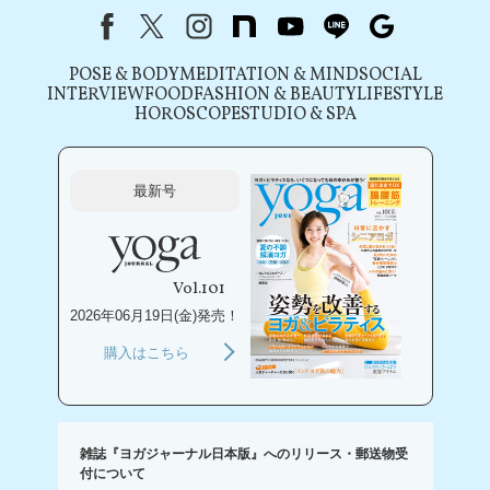
Facebook
X（旧Twitter）
instagram
note
youtube
line
Google
POSE & BODY
MEDITATION & MIND
SOCIAL
INTERVIEW
FOOD
FASHION & BEAUTY
LIFESTYLE
HOROSCOPE
STUDIO & SPA
最新号
Vol.101
2026年06月19日(金)発売！
購入はこちら
雑誌『ヨガジャーナル日本版』へのリリース・郵送物受
付について