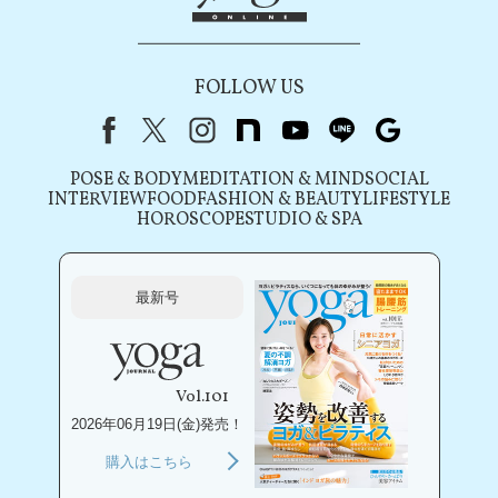
FOLLOW US
Facebook
X（旧Twitter）
instagram
note
youtube
line
Google
POSE & BODY
MEDITATION & MIND
SOCIAL
INTERVIEW
FOOD
FASHION & BEAUTY
LIFESTYLE
HOROSCOPE
STUDIO & SPA
最新号
Vol.101
2026年06月19日(金)発売！
購入はこちら