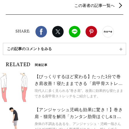
ス・骨格調整などを学び自らの痛みを克服した経験
この著者の記事一覧へ
をもとに、オリジナルメソッド「股関節ヨガ」を考
案。「立つ・歩く・家事をする・仕事をする」とい
った日常の動きが楽になるほか、股関節が整うこと
で、美脚・美尻・むくみ解消・ボディメイクの効果
Facebook
X（旧twitter）
LINE
Pinterest
noteで
や便秘解消といった女性に嬉しい効果もあると人気
SHARE:
が広まっている。
この記事のコメントをみる
RELATED
関連記事
【びっくりするほど変わる】たった1分で巻
き肩改善！寝たままできる「肩甲骨ストレッ
チ」（診断付き）
現代人に多く見られる”巻き肩”。改善に効果的な寝たまま
できる肩甲骨ストレッチをご紹介します。
【アンジャッシュ児嶋も効果に驚き！】巻き
肩・猫背を解消「カンタン肋骨ほぐし&ヨガ
ポーズ」
身体の不調あるあるを、アンジャッシュ・児嶋一哉さん