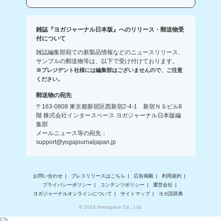
雑誌『ヨガジャーナル日本版』へのリリース・郵送物受
付について
雑誌編集部宛ての新製品情報などのニュースリリース、
サンプルの郵送物等は、以下で受け付けております。
※プレジデント社様には編集部はございませんので、ご注意
ください。
郵送物の宛先
〒163-0808 東京都新宿区西新宿2-4-1 新宿ＮＳビル8
階 株式会社インタースペース ヨガジャーナル日本版編
集部
メールニュース等の宛先：
support@yogajournaljapan.jp
お問い合わせ
プレスリリースはこちら
広告掲載
利用規約
プライバシーポリシー
コンテンツポリシー
運営会社
ヨガジャーナルオンラインについて
サイトマップ
ヨガ語辞典
© 2024 Interspace Co., Ltd.