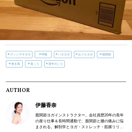
ヴィンヤサヨガ
呼吸
ハタヨガ
おうちヨガ
股関節
巻き肩
首こり
背中のこり
AUTHOR
伊藤香奈
股関節ヨガインストラクター。会社員歴20年の長年
の座り仕事＆長時間通勤で、股関節と腰の痛みに悩
まされる。解剖学とヨガ・ストレッチ・筋膜リリー