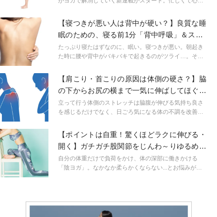
がヨガで解消していく新連載がスタート。忙しくて心身
のメンテナンスを忘れがちな毎日も、簡単ヨガでヘルシ
ーに！
【寝つきが悪い人は背中が硬い？】良質な睡
眠のための、寝る前1分「背中呼吸」＆スト
レッチ
たっぷり寝たはずなのに、眠い。寝つきが悪い。朝起き
た時に腰や背中がバキバキで起きるのがツライ…。そん
な睡眠に関するお悩みをお持ちの方は少なくないと思い
ます。その原因は背中のコリにあるかもしれません。寝
【肩こり・首こりの原因は体側の硬さ？】脇
る前に1分、布団の上でできる背中をほぐす呼吸法を試し
の下からお尻の横まで一気に伸ばしてほぐす
てみて。
体側ストレッチ
立って行う体側のストレッチは脇腹が伸びる気持ち良さ
を感じるだけでなく、日ごろ気になる体の不調を改善す
る効果も期待できます。いつもの体側ストレッチに少し
動きを加えて伸ばし、ゆるめてみませんか？
【ポイントは自重！驚くほどラクに伸びる・
開く】ガチガチ股関節をじんわ～りゆるめる
「陰ヨガ」
自分の体重だけで負荷をかけ、体の深部に働きかける
「陰ヨガ」。なかなか柔らかくならない...とお悩みが多
い股関節、ハムストリングス、肩甲骨に効く、陰ヨガの
ポーズを教えてもらいました！