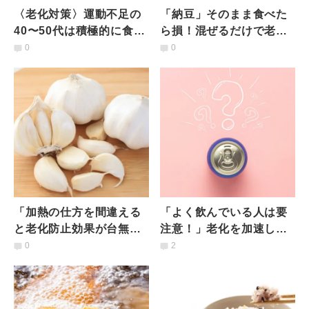
〈老化対策〉運動不足の
「納豆」そのまま食べた
40〜50代は積極的に食べ
ら損！混ぜるだけで老化
て！筋肉の老化を止める
防止になる意外な調味料
0
0
食べ物｜管理栄養士解説
とは？管理栄養士が解説
「加熱の仕方を間違える
「よく飲んでいる人は要
と老化防止効果が台無し
注意！」老化を加速して
に」やっている人多数
しまうNGな飲み物とは？
0
2
【ニンニク】のNGな調理
管理栄養士が解説
法とは？