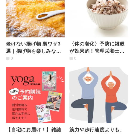
老けない揚げ物 裏ワザ3
〈体の老化〉予防に雑穀
選｜揚げ物を楽しみなが
が効果的！管理栄養士が
ら「肌年齢を守るコツ」
教える、今日から雑穀を
0
0
とは？管理栄養士が解説
取り入れるべき理由
【自宅にお届け！】雑誌
筋力や歩行速度よりも、