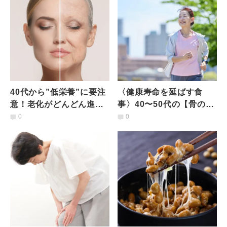
40代から”低栄養”に要注
〈健康寿命を延ばす食
意！老化がどんどん進ん
事〉40〜50代の【骨の老
でしまう〈NG食習慣〉と
化】を止める食べ物と
0
0
は？管理栄養士が解説
は？管理栄養士が解説