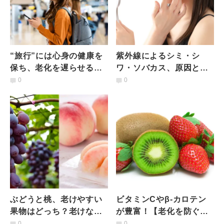
“旅行”には心身の健康を
紫外線によるシミ・シ
保ち、老化を遅らせる効
ワ・ソバカス、原因とな
果があることが明らか
る「光老化」のしくみと
0
0
に！【最新研究結果】
セルフケアの方法｜薬剤
師が解説
ぶどうと桃、老けやすい
ビタミンCやβ‐カロテン
果物はどっち？老けない
が豊富！【老化を防ぐ果
食べ方とは？管理栄養士
物】3選｜管理栄養士が解
0
0