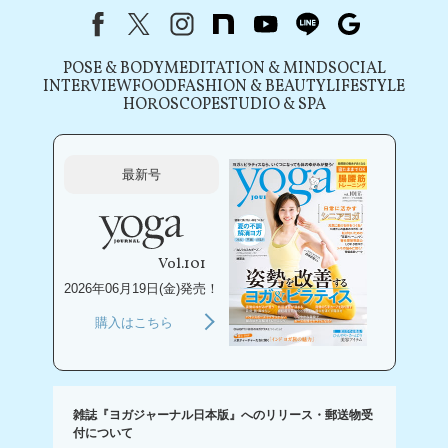
Facebook
X（旧Twitter）
instagram
note
youtube
line
Google
POSE & BODY
MEDITATION & MIND
SOCIAL
INTERVIEW
FOOD
FASHION & BEAUTY
LIFESTYLE
HOROSCOPE
STUDIO & SPA
最新号
Vol.101
2026年06月19日(金)発売！
購入はこちら
雑誌『ヨガジャーナル日本版』へのリリース・郵送物受
付について