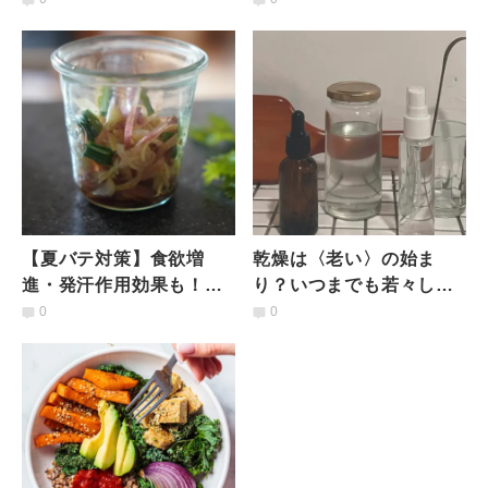
が解説
説
【夏バテ対策】食欲増
乾燥は〈老い〉の始ま
進・発汗作用効果も！ミ
り？いつまでも若々しく
ョウガとニラのバルサミ
あるために今日から取り
0
0
コ酢メープルマリネ
入れたいセルフケア