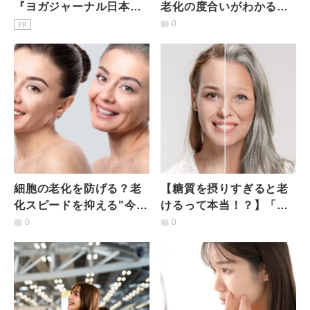
『ヨガジャーナル日本
老化の度合いがわかる
版』予約購読のご案内
【片足立ち】60代は30秒
0
PR
維持が目安｜研究から明
らかに
細胞の老化を防げる？老
【糖質を摂りすぎると老
化スピードを抑える"今が
けるって本当！？】「老
旬"のすごい食材とは｜管
化を防ぐ食べ方」につい
0
0
理栄養士が解説
て管理栄養士が解説