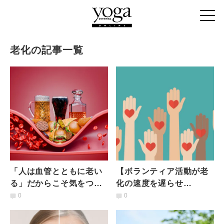
老化の記事一覧
「人は血管とともに老い
【ボランティア活動が老
る」だからこそ気をつけ
化の速度を遅らせ
たい。血管の老化を防ぐ
る！？】研究結果が示
0
0
方法とは？医師が解説
唆！