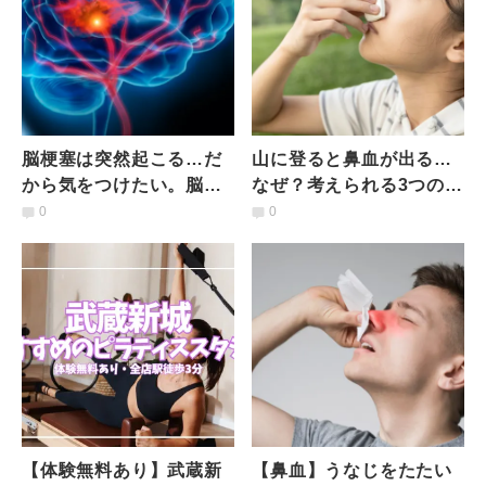
脳梗塞は突然起こる…だ
山に登ると鼻血が出る…
から気をつけたい。脳梗
なぜ？考えられる3つの理
塞を予防するために今日
由とは｜医師が解説
0
0
からできることは｜医師
が解説
【体験無料あり】武蔵新
【鼻血】うなじをたたい