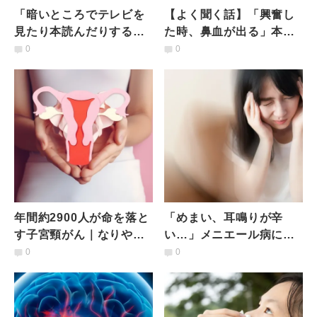
「暗いところでテレビを
【よく聞く話】「興奮し
見たり本読んだりすると
た時、鼻血が出る」本当
目が悪くなる」って本
か？医師の見解は
0
0
当？それとも嘘？眼科医
の見解は
年間約2900人が命を落と
「めまい、耳鳴りが辛
す子宮頸がん｜なりやす
い…」メニエール病にな
い人の特徴は？どんな治
りやすい人の特徴は？予
0
0
療予防法がある？医師が
防のためにできること｜
解説
医師が解説