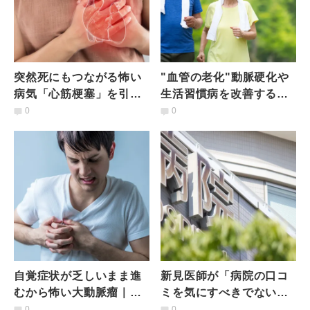
突然死にもつながる怖い
"血管の老化"動脈硬化や
病気「心筋梗塞」を引き
生活習慣病を改善する運
起こす生活とは？防ぐた
動の内容やポイントは？
0
0
めにできることは？医師
医師が解説
が解説
自覚症状が乏しいまま進
新見医師が「病院の口コ
むから怖い大動脈瘤｜何
ミを気にすべきでない」
が原因？大動脈瘤を引き
と考える理由｜「自分に
0
0