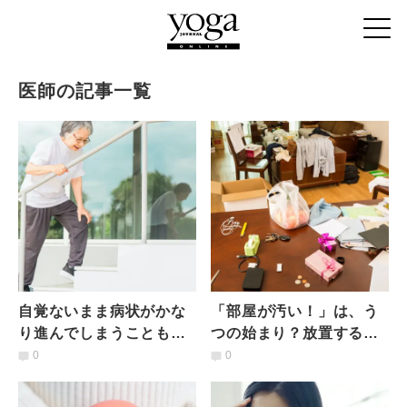
医師の記事一覧
自覚ないまま病状がかな
「部屋が汚い！」は、う
り進んでしまうことも…
つの始まり？放置すると
骨粗しょう症になりやす
重度のうつになる可能性
0
0
い人の特徴とは？医師が
も…精神科医が解説
解説