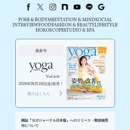
Facebook
X（旧Twitter）
instagram
note
youtube
line
Google
POSE & BODY
MEDITATION & MIND
SOCIAL
INTERVIEW
FOOD
FASHION & BEAUTY
LIFESTYLE
HOROSCOPE
STUDIO & SPA
最新号
Vol.101
2026年06月19日(金)発売！
購入はこちら
雑誌『ヨガジャーナル日本版』へのリリース・郵送物受
付について