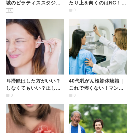
城のピラティススタジオ7
たり上を向くのはNG！医
選｜初心者・女性専用を
師が解説する、正しい鼻
0
PR
駅徒歩3分で比較
血の止め方
耳掃除はした方がいい？
40代乳がん検診体験談｜
しなくてもいい？正しい
これで怖くない！マンモ
掃除の仕方とは｜医師が
グラフィを受ける時、待
0
0
解説
合室でやっておくこと