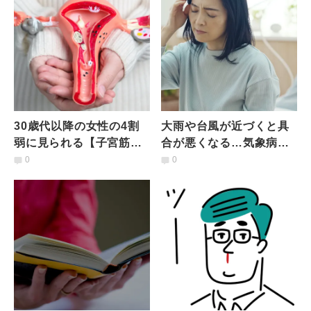
30歳代以降の女性の4割
大雨や台風が近づくと具
弱に見られる【子宮筋
合が悪くなる…気象病に
腫】なりやすい人の特徴
なりやすい人とは？予防
0
0
とは？治療法は？医師が
のためにできること｜医
解説
師が解説