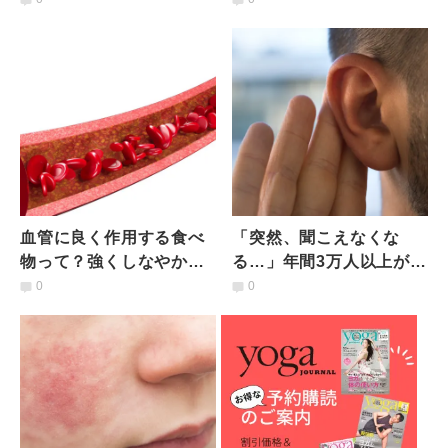
起こす食事って？医師が
合った病院」どう探せば
解説
いい？
血管に良く作用する食べ
「突然、聞こえなくな
物って？強くしなやかな
る…」年間3万人以上が治
血管のために取り入れた
療している突発性難聴と
0
0
い栄養とは｜医師が解説
はどんな病気？医師が解
説