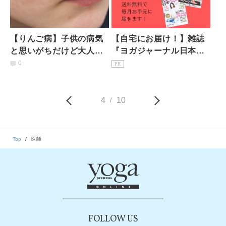
【りんご病】子供の病気
【自宅にお届け！】雑誌
と思いがちだけど大人も
『ヨガジャーナル日本
感染する？注意すべき症
版』予約購読のご案内
0
PR
状と予防策｜医師が解説
4
10
/
Top
医師
FOLLOW US