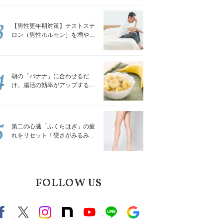
解説
3
【男性更年期対策】テストステ
ロン（男性ホルモン）を増やす
「５つの食品」
4
朝の「バナナ」に合わせるだ
け。腸活の効率がアップする食
べ方3選｜食の専門家が解説
5
第二の心臓「ふくらはぎ」の疲
れをリセット！硬さがみるみる
ほぐれる「壁を使ってできる簡
単ストレッチ」
FOLLOW US
Facebook
X（旧twitter）
instagram
note
Youtube
line
Google