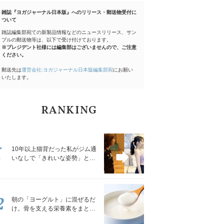
雑誌『ヨガジャーナル日本版』へのリリース・郵送物受付に
ついて
雑誌編集部宛ての新製品情報などのニュースリリース、サン
プルの郵送物等は、以下で受け付けております。
※プレジデント社様には編集部はございませんので、ご注意
ください。
郵送先は
運営会社:ヨガジャーナル日本版編集部宛
にお願い
いたします。
RANKING
1
10年以上猫背だった私がジム通
いなしで「きれいな姿勢」と褒
められるようになった秘密の習
慣
2
朝の「ヨーグルト」に混ぜるだ
け。骨を支える栄養素をまとめ
て補える食材3選｜管理栄養士が