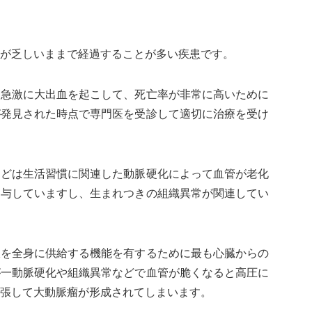
が乏しいままで経過することが多い疾患です。
は急激に大出血を起こして、死亡率が非常に高いために
が発見された時点で専門医を受診して適切に治療を受け
んどは生活習慣に関連した動脈硬化によって血管が老化
関与していますし、生まれつきの組織異常が関連してい
液を全身に供給する機能を有するために最も心臓からの
が一動脈硬化や組織異常などで血管が脆くなると高圧に
張して大動脈瘤が形成されてしまいます。