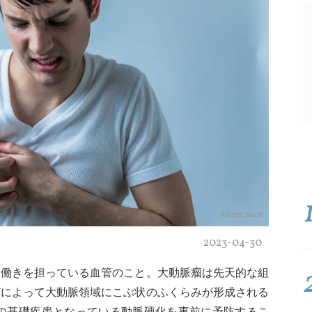
Adobe Stock
2023-04-30
る働きを担っている血管のこと。大動脈瘤は先天的な組
どによって大動脈領域にこぶ状のふくらみが形成される
瘤の基礎疾患となっている動脈硬化を事前に予防するこ