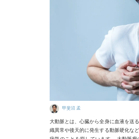
甲斐沼 孟
大動脈とは、心臓から全身に血液を送
織異常や後天的に発生する動脈硬化な
病気のことを指しています。 大動脈