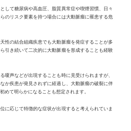
子として糖尿病や高血圧、脂質異常症や喫煙習慣、日々
れらのリスク要素を持つ場合には大動脈瘤に罹患する危
先天性の結合組織疾患でも大動脈瘤を発症することが多
から引き続いて二次的に大動脈瘤を形成することも経験
れる嗄声などが出現することも時に見受けられますが、
かなか疾患が発見されずに経過し、大動脈瘤の破裂に伴
初めて明らかになることも想定されます。
部位に応じて特徴的な症状が出現すると考えられていま