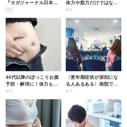
『ヨガジャーナル日本
体力や筋力だけではな
版』予約購読のご案内
い！骨密度の低下を防ぐ
0
PR
ための「椅子のポーズ」
のアレンジ
40代以降のぽっこりお腹
〈更年期症状が深刻にな
予防・解消に！体力も時
る人あるある〉病院での
間もない人のための簡単
トラブル。あなたならど
0
0
お腹痩せエクササイズ
う対応する？