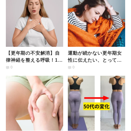
【更年期の不安解消】自
運動が続かない更年期女
律神経を整える呼吸！10
性に伝えたい、とってお
秒で不安が消える「パワ
きの方法｜更年期の運動
0
0
ーブリージング」
不足を解消するために