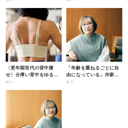
策
年期世代のあなたはどう
答える？
〈更年期世代の背中痩
「年齢を重ねるごとに自
せ〉分厚い背中をゆるめ
由になっている」作家・
て引き締める背中ストレ
窪美澄さんが更年期を経
0
0
ッチ３ステップ
て今思うこととは