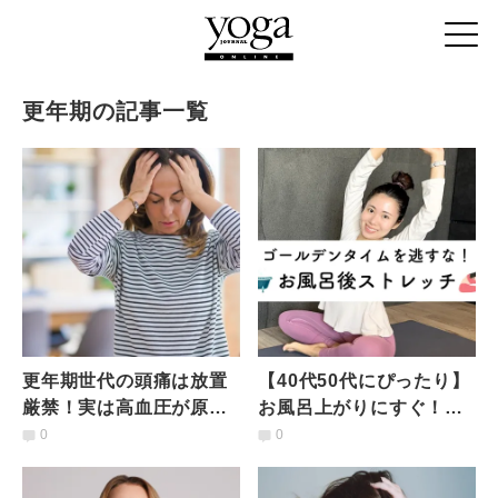
更年期の記事一覧
更年期世代の頭痛は放置
【40代50代にぴったり】
厳禁！実は高血圧が原
お風呂上がりにすぐ！で
因？更年期の頭痛と高血
痩せやすい体に「ゴール
0
0
圧との見分け方や違い｜
デンタイム簡単ストレッ
医師が解説
チ」