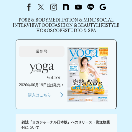
Facebook
X（旧Twitter）
instagram
note
youtube
line
Google
POSE & BODY
MEDITATION & MIND
SOCIAL
INTERVIEW
FOOD
FASHION & BEAUTY
LIFESTYLE
HOROSCOPE
STUDIO & SPA
最新号
Vol.101
2026年06月19日(金)発売！
購入はこちら
雑誌『ヨガジャーナル日本版』へのリリース・郵送物受
付について