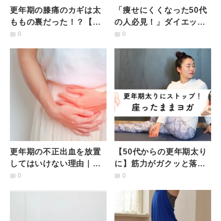
更年期の膝痛のカギは太
「痩せにくくなった50代
ももの裏だった！？【簡
の人必見！」ダイエット
単１分】ハムストリング
を成功させるコツ３選と
0
0
ス強化エクサ
おすすめの背中ほぐし
更年期の不正出血を放置
【50代からの更年期太り
してはいけない理由｜実
に】筋力がガクッと落ち
は深刻な病気の可能性も
る世代におすすめ｜座っ
0
0
ある？医師が解説
たままの運動で痩せやす
い体に