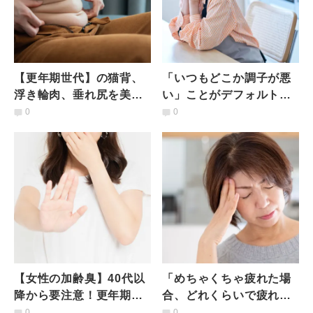
【更年期世代】の猫背、
「いつもどこか調子が悪
浮き輪肉、垂れ尻を美姿
い」ことがデフォルトの
勢に変える方法｜1万5千
日々をどう過ごすか
0
0
人をリハビリした専門家
【#40代のリアル】
が伝授
【女性の加齢臭】40代以
「めちゃくちゃ疲れた場
降から要注意！更年期か
合、どれくらいで疲れが
らの匂いの原因と10の対
取れる？」の問いに、更
0
0