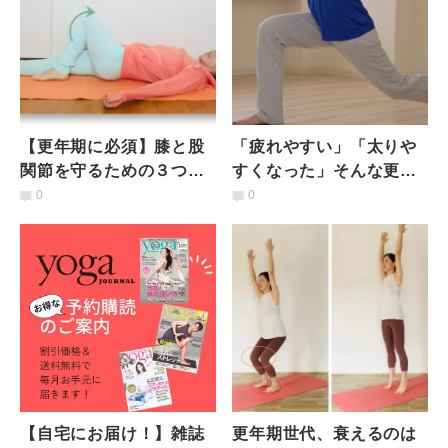
【更年期に必須】膝と股
「疲れやすい」「太りや
関節を守るための３つの
すくなった」そんな更年
内転筋エクササイズ
期世代はぜひやって！全
0
0
身の筋肉に効かせるラン
ジポーズ
【自宅にお届け！】雑誌
更年期世代、衰えるのは