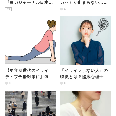
『ヨガジャーナル日本
カセカが止まらない…そ
版』予約購読のご案内
んな時こそストレッチ
0
PR
を！胸を開く簡単ストレ
ッチ
【更年期世代のイライ
「イライラしない人」の
ラ・プチ鬱対策に】気持
特徴とは？臨床心理士が
ちよく開いて自律神経を
教える、イライラの原因
0
0
整える「股関節ストレッ
と対処法をご紹介
チ」