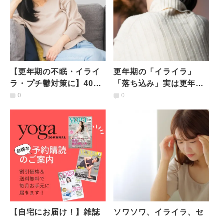
【更年期の不眠・イライ
更年期の「イライラ」
ラ・プチ鬱対策に】40代
「落ち込み」実は更年期
50代が知っておきたい
症状ではなく、うつ病か
0
0
「心を落ち着ける呼吸
も？見分け方や違いは｜
法」
医師が解説
【自宅にお届け！】雑誌
ソワソワ、イライラ、セ