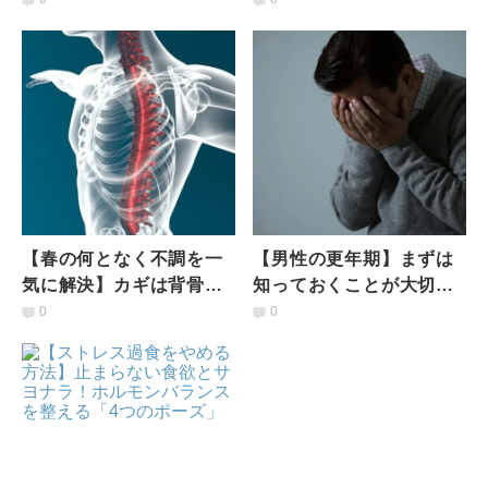
「背骨調整ヨガ」
れて持ち歩きたいアイテ
ム2選
【春の何となく不調を一
【男性の更年期】まずは
気に解決】カギは背骨と
知っておくことが大切。
呼吸！30秒で心も体もリ
命に関わることもある
0
0
フレッシュ「背骨ストレ
「男性更年期障害」原因
ッチ」
と注意点