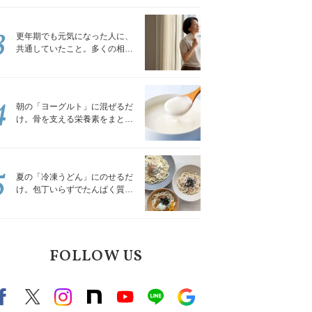
トレッチ」
3
更年期でも元気になった人に、
共通していたこと。多くの相談
を受けてきた私が言える、たっ
たひとつのこと
4
朝の「ヨーグルト」に混ぜるだ
け。骨を支える栄養素をまとめ
て補える食材3選｜管理栄養士が
解説
5
夏の「冷凍うどん」にのせるだ
け。包丁いらずでたんぱく質を
補える組み合わせ3選｜管理栄養
士が解説
FOLLOW US
Facebook
X（旧twitter）
instagram
note
Youtube
line
Google