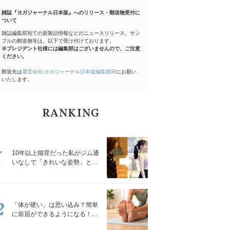
雑誌『ヨガジャーナル日本版』へのリリース・郵送物受付に
ついて
雑誌編集部宛ての新製品情報などのニュースリリース、サン
プルの郵送物等は、以下で受け付けております。
※プレジデント社様には編集部はございませんので、ご注意
ください。
郵送先は
運営会社:ヨガジャーナル日本版編集部宛
にお願い
いたします。
RANKING
1
10年以上猫背だった私がジム通
いなしで「きれいな姿勢」と褒
められるようになった秘密の習
慣
2
「体が硬い」は思い込み？簡単
に前屈ができるようになる！腿
裏を少しずつゆるめる「前屈ス