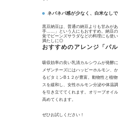
ネバネバ感が少なく、白米なしで
黒豆納豆は、普通の納豆よりも甘みがあ
手……」という人にもおすすめ。納豆の
覚でビーンズサラダなどの料理にも使い
満たしに◎
おすすめのアレンジ「パル
吸収効率の良い乳清カルシウムが発酵
メザンチーズにはハッピーホルモン、
るビタミンB１２が豊富。動物性と植
スを緩和し、女性ホルモン分泌や体温
を引き立ててくれます。オリーブオイ
高めてくれます。
ぜひお試しください！