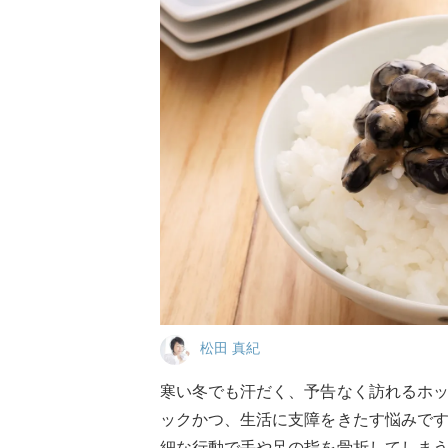
松田 真紀
寒い冬でも汗だく、予告なく訪れるホ
ックかつ、生活に支障をきたす悩みで
細な行動で手や足の指を骨折してしま