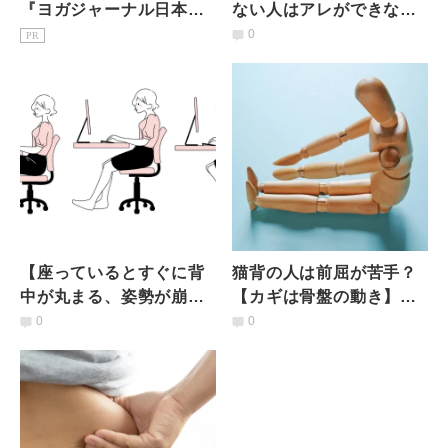
『ヨガジャーナル日本
ない人はアレができな
版』予約購読のご案内
い！前後に動かすだけで
0
PR
骨盤が自然に立つシンプ
ルエクサ
【座っているとすぐに背
猫背の人は前屈が苦手？
中が丸まる、姿勢が崩れ
【カギは骨盤の動き】猫
る人】骨盤を起こせない
背さんのための前屈上達
0
0
人向けの定番骨盤エクサ
３ステップ
サイズ