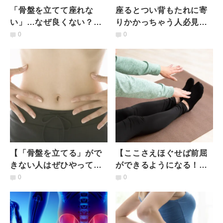
「骨盤を立てて座れな
座るとつい背もたれに寄
い」…なぜ良くない？不
りかかっちゃう人必見！
調を呼び込む理由と骨盤
【骨盤が立つ】エクサ不
0
0
を立てるためにまずやる
要のタオルワザ
べきこと
【「骨盤を立てる」がで
【ここさえほぐせば前屈
きない人はぜひやって】
ができるようになる！】
地味だけど変わる！骨盤
体が硬い人のための「お
0
0
の歪みを整えるセルフス
尻を引くだけ」ストレッ
トレッチ
チ