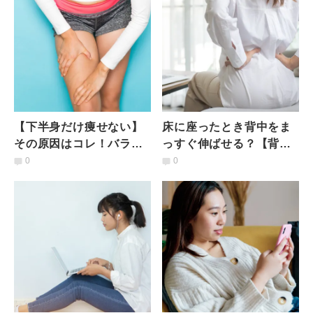
【下半身だけ痩せない】
床に座ったとき背中をま
その原因はコレ！バラン
っすぐ伸ばせる？【背中
スが取れた体に仕上げる
が丸まる・骨盤が立たな
0
0
「ゆがみ調整」エクサ
い人】のための簡単エク
サ