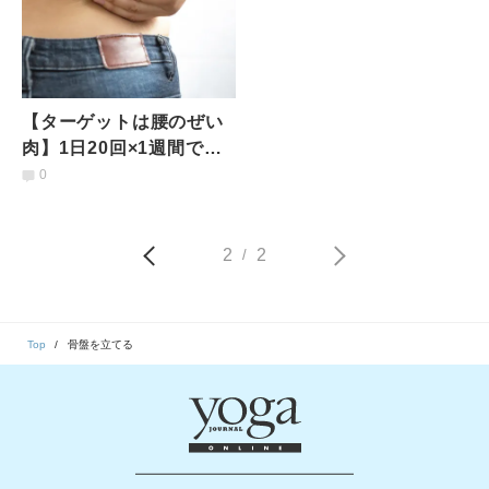
【ターゲットは腰のぜい
肉】1日20回×1週間で結
果を出す！お腹絞りエク
0
ササイズ
2
2
/
Top
骨盤を立てる