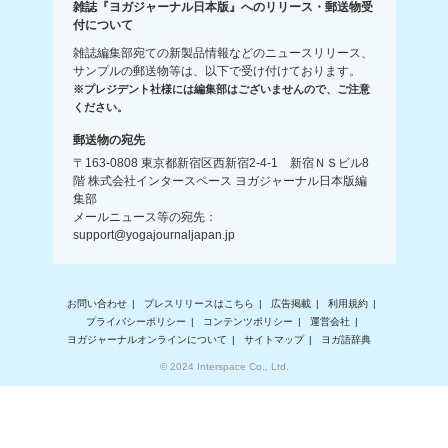
雑誌『ヨガジャーナル日本版』へのリリース・郵送物受
付について
雑誌編集部宛ての新製品情報などのニュースリリース、
サンプルの郵送物等は、以下で受け付けております。
※プレジデント社様には編集部はございませんので、ご注意
ください。
郵送物の宛先
〒163-0808 東京都新宿区西新宿2-4-1 新宿ＮＳビル8
階 株式会社インタースペース ヨガジャーナル日本版編
集部
メールニュース等の宛先：
support@yogajournaljapan.jp
お問い合わせ
プレスリリースはこちら
広告掲載
利用規約
プライバシーポリシー
コンテンツポリシー
運営会社
ヨガジャーナルオンラインについて
サイトマップ
ヨガ語辞典
© 2024 Interspace Co., Ltd.