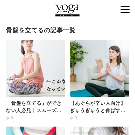
骨盤を立てるの記事一覧
「骨盤を立てる」ができ
【あぐらが辛い人向け】
ない人必見｜スムーズに
ぎゅうぎゅうと伸ばすよ
立てられる腸腰筋・ハム
りも効果あり！骨盤が立
0
0
ストリング（もも裏）調
ちやすくなる腸腰筋エク
整ワーク
サ