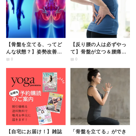
【骨盤を立てる、ってど
【反り腰の人は必ずやっ
んな状態？】姿勢改善で
て】骨盤が立つ＆腰痛改
疲れ知らずに！骨盤を立
善のダブル効果！伸ばし
0
0
てて土台を安定させる簡
て丸める腰ストレッチ
単ワーク
【自宅にお届け！】雑誌
「骨盤を立てる」ができ