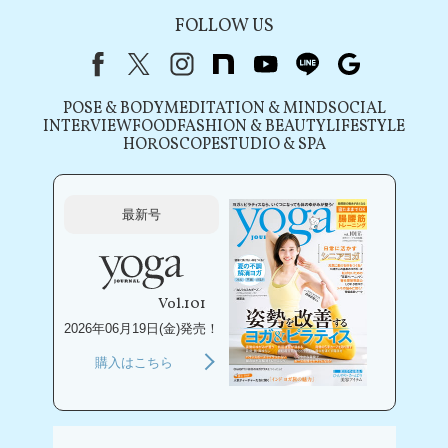
FOLLOW US
Facebook
X（旧Twitter）
instagram
note
youtube
line
Google
POSE & BODY
MEDITATION & MIND
SOCIAL
INTERVIEW
FOOD
FASHION & BEAUTY
LIFESTYLE
HOROSCOPE
STUDIO & SPA
最新号
Vol.101
2026年06月19日(金)発売！
購入はこちら