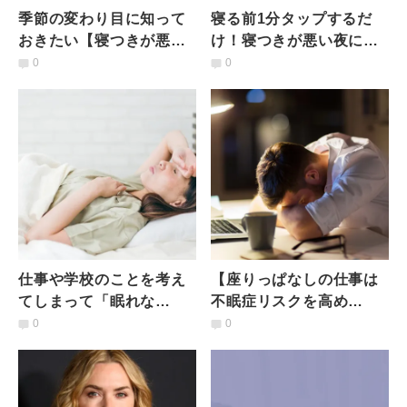
季節の変わり目に知って
寝る前1分タップするだ
おきたい【寝つきが悪く
け！寝つきが悪い夜に布
なる２つの理由】と朝ま
団の中でできる安眠マッ
0
0
でぐっすり「血流改善ヨ
サージ
ガ」
仕事や学校のことを考え
【座りっぱなしの仕事は
てしまって「眠れな
不眠症リスクを高め
い…」原因と対処法は？
る？！】研究結果が示唆
0
0
臨床心理士が解説
「勤務形態と睡眠の関
係」とは？