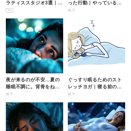
ラティススタジオ3選｜1
った行動｜やっている、
回1,650円〜マシン・安さ
あるいは、やらないまま
0
PR
比較
でいる。見直すべき２つ
のこと
夜が来るのが不安…夏の
ぐっすり眠るためのスト
睡眠不調に。背骨をねじ
レッチヨガ｜寝る前のた
る動きで自律神経を整え
った2分で寝つきが良くな
0
0
る「安眠ヨガ」
る！魔法の大腰筋ストレ
ッチ