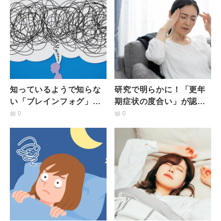
知っているようで知らな
研究で明らかに！「更年
い「ブレインフォグ」ど
期症状の度合い」が認知
んな時に起こる？原因は
機能に影響？認知症リス
0
0
｜医師が解説
ク軽減のために今できる
ことは？