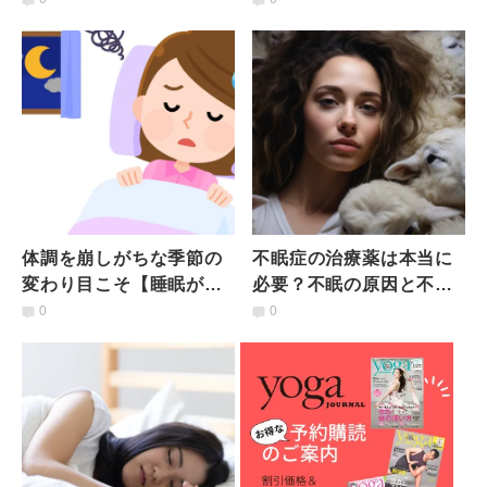
感神経のバランスを改善
な疾患とは？医師が解説
体調を崩しがちな季節の
不眠症の治療薬は本当に
変わり目こそ【睡眠が大
必要？不眠の原因と不眠
事！】睡眠の質を上げる
を解消するための生活法
0
0
寝る前３分の快眠ストレ
｜薬剤師が解説
ッチ