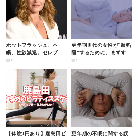
ホットフラッシュ、不
更年期世代の女性が"超熟
眠、性欲減退。セレブた
睡"するために、まずすべ
ちが更年期症状を赤裸々
きことは？睡眠コーチ・
0
0
告白！不調を乗り越えた
角谷リョウさんのアドバ
方法とは？
イス
【体験0円あり】鹿島田ピ
更年期の不眠に関する誤