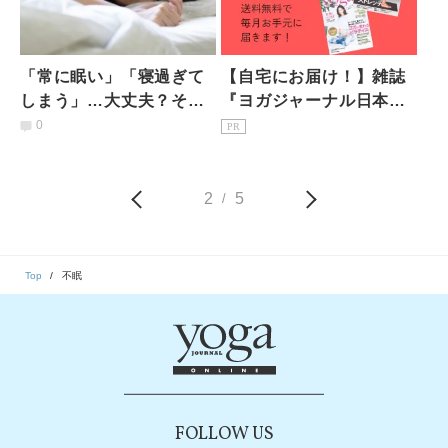
「常に眠い」「寝過ぎて
【自宅にお届け！】雑誌
しまう」…大丈夫？それ
『ヨガジャーナル日本
とも病気？心の専門家が
版』予約購読のご案内
0
PR
教える原因と対処法
2
5
/
Top
不眠
FOLLOW US