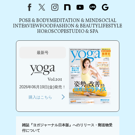
Facebook
X（旧Twitter）
instagram
note
youtube
line
Google
POSE & BODY
MEDITATION & MIND
SOCIAL
INTERVIEW
FOOD
FASHION & BEAUTY
LIFESTYLE
HOROSCOPE
STUDIO & SPA
最新号
Vol.101
2026年06月19日(金)発売！
購入はこちら
雑誌『ヨガジャーナル日本版』へのリリース・郵送物受
付について