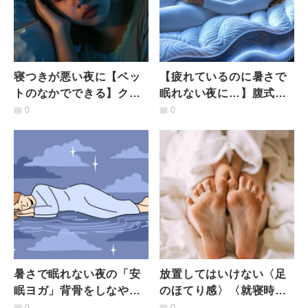
寝つきが悪い夜に【ベッ
【疲れているのに暑さで
トのなかでできる】クッ
眠れない夜に…】腹式呼
ションを使った”ゆだね
吸で自律神経を整えて深
0
0
る”ヨガポーズ３選
い眠りに導く「安眠ヨ
ガ」
暑さで眠れない夜の「安
放置してはいけない〈足
眠ヨガ」背骨をしなやか
のほてり感〉〈就寝時の
に動かし交感神経と副交
足汗〉そこに隠れた意外
0
0