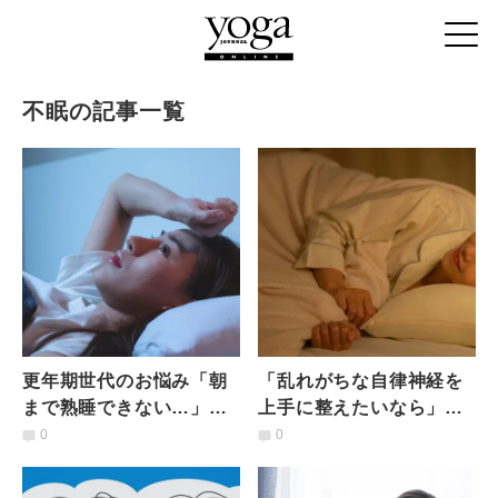
不眠の記事一覧
更年期世代のお悩み「朝
「乱れがちな自律神経を
まで熟睡できない…」を
上手に整えたいなら」寝
解消！脚を上げるだけ
ながらできる安眠夜ヨガ
0
0
【快眠を促す楽ちん壁ス
２ポーズ
トレッチ】