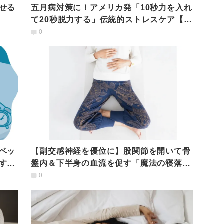
せる
五月病対策に！アメリカ発「10秒力を入れ
て20秒脱力する」伝統的ストレスケア【漸
進的筋弛緩法】
0
ベッ
【副交感神経を優位に】股関節を開いて骨
する
盤内＆下半身の血流を促す「魔法の寝落ち
ヨガ」
0