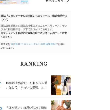
購入はこちら
雑誌『ヨガジャーナル日本版』へのリリース・郵送物受付に
ついて
雑誌編集部宛ての新製品情報などのニュースリリース、サン
プルの郵送物等は、以下で受け付けております。
※プレジデント社様には編集部はございませんので、ご注意
ください。
郵送先は
運営会社:ヨガジャーナル日本版編集部宛
にお願い
いたします。
RANKING
1
10年以上猫背だった私がジム通
いなしで「きれいな姿勢」と褒
められるようになった秘密の習
慣
2
「体が硬い」は思い込み？簡単