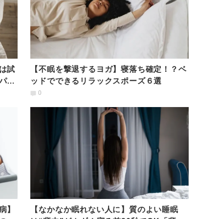
は試
【不眠を撃退するヨガ】寝落ち確定！？ベ
パー
ッドでできるリラックスポーズ６選
0
病】
【なかなか眠れない人に】質のよい睡眠