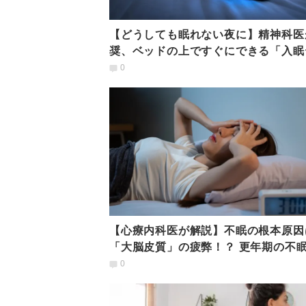
【どうしても眠れない夜に】精神科医
奨、ベッドの上ですぐにできる「入眠
ニック」2選
0
【心療内科医が解説】不眠の根本原因
「大脳皮質」の疲弊！？ 更年期の不
「脳」から改善する方法
0