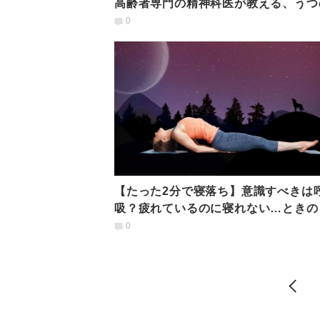
高齢者専門の精神科医が教える、うつ
インと認知症との違い
0
【たった2分で寝落ち】意識すべきは
吸？疲れているのに寝れない…ときの
る前ストレッチ」
0