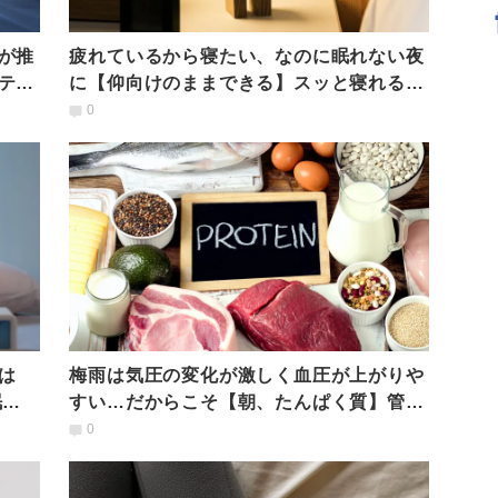
が推
疲れているから寝たい、なのに眠れない夜
テク
に【仰向けのままできる】スッと寝れる魔
法の呼吸法
0
は
梅雨は気圧の変化が激しく血圧が上がりや
眠を
すい…だからこそ【朝、たんぱく質】管理
栄養士が勧める理由
0