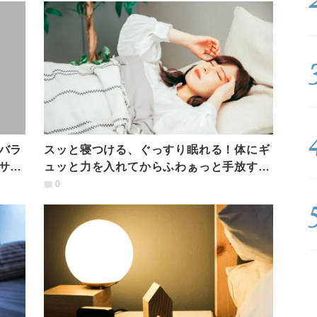
バラ
スッと寝つける、ぐっすり眠れる！体にギ
ササ
ュッと力を入れてからふわぁっと手放す簡
単入眠ポーズ
0