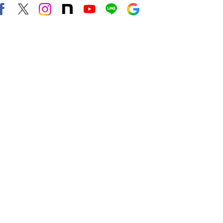
Facebook
X（旧twitter）
instagram
note
Youtube
line
Google