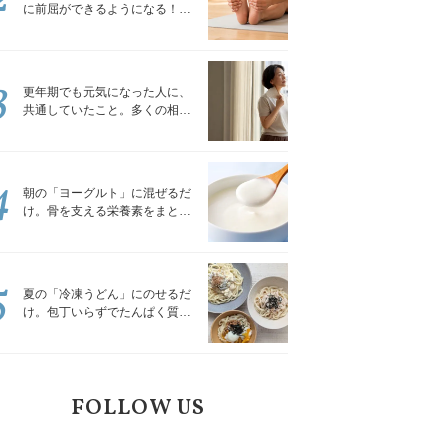
に前屈ができるようになる！腿
裏を少しずつゆるめる「前屈ス
トレッチ」
3
更年期でも元気になった人に、
共通していたこと。多くの相談
を受けてきた私が言える、たっ
たひとつのこと
4
朝の「ヨーグルト」に混ぜるだ
け。骨を支える栄養素をまとめ
て補える食材3選｜管理栄養士が
解説
5
夏の「冷凍うどん」にのせるだ
け。包丁いらずでたんぱく質を
補える組み合わせ3選｜管理栄養
士が解説
FOLLOW US