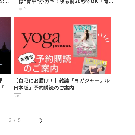
のサ
は“背中”がカギ！寝る前30秒でOK「背中
ストレッチ」
0
呼
【自宅にお届け！】雑誌『ヨガジャーナル
「寝
日本版』予約購読のご案内
PR
3
5
/