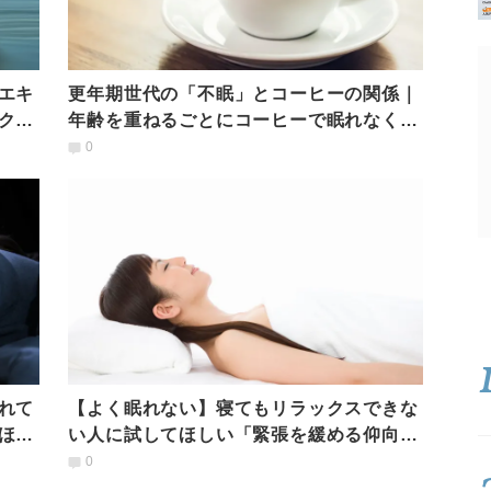
エキ
更年期世代の「不眠」とコーヒーの関係｜
クノ
年齢を重ねるごとにコーヒーで眠れなくな
るのは本当？
0
れて
【よく眠れない】寝てもリラックスできな
ほぐ
い人に試してほしい「緊張を緩める仰向け
の方法」
0