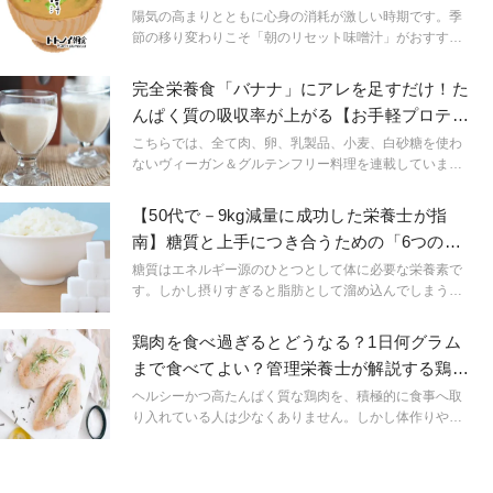
噌汁
です。
陽気の高まりとともに心身の消耗が激しい時期です。季
節の移り変わりこそ「朝のリセット味噌汁」がおすすめ
です。
完全栄養食「バナナ」にアレを足すだけ！た
んぱく質の吸収率が上がる【お手軽プロテイ
ンジュース】
こちらでは、全て肉、卵、乳製品、小麦、白砂糖を使わ
ないヴィーガン＆グルテンフリー料理を連載していま
す。美容や健康、環境のことが気になる方に積極的に食
べて欲しい「からだと地球に優しいレシピ」を旬の野菜
【50代で－9kg減量に成功した栄養士が指
料理でご紹介。筆者は、【VeganGlutenfreeマンツーマン
南】糖質と上手につき合うための「6つのポ
のオンライン専門学校YOKO】を主催する獣医師&栄養学
イント」
講師であり、自身も3人子育てママ。医学と栄養のプロと
糖質はエネルギー源のひとつとして体に必要な栄養素で
して、手軽さと栄養を重視した「ヴィーガン＆グルテン
す。しかし摂りすぎると脂肪として溜め込んでしまうた
フリー簡単レシピ」をご紹介します！
め、適量を知ることが大切。50代で－9kg減量に成功し
た栄養士・橋本加名子さんの著書『老けない体をつく
鶏肉を食べ過ぎるとどうなる？1日何グラム
る！たんぱく質の10分おかず』 (ART NEXT)より、糖質
まで食べてよい？管理栄養士が解説する鶏肉
と上手につき合うための6つのポイントを紹介します。
の「適量」とは
ヘルシーかつ高たんぱく質な鶏肉を、積極的に食事へ取
り入れている人は少なくありません。しかし体作りや美
容のためといって、鶏肉を食べ過ぎてはいないでしょう
か？鶏肉の食べ過ぎは、健康へ影響を及ぼすおそれがあ
ります。鶏肉の過剰摂取による影響を見ながら、鶏肉の