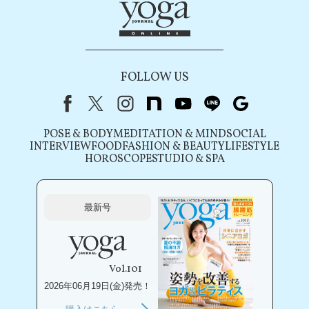
FOLLOW US
Facebook
X（旧Twitter）
instagram
note
youtube
line
Google
POSE & BODY
MEDITATION & MIND
SOCIAL
INTERVIEW
FOOD
FASHION & BEAUTY
LIFESTYLE
HOROSCOPE
STUDIO & SPA
最新号
Vol.101
2026年06月19日(金)発売！