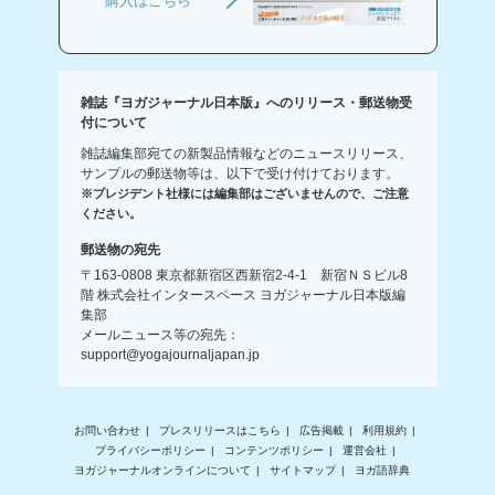
購入はこちら
雑誌『ヨガジャーナル日本版』へのリリース・郵送物受
付について
雑誌編集部宛ての新製品情報などのニュースリリース、
サンプルの郵送物等は、以下で受け付けております。
※プレジデント社様には編集部はございませんので、ご注意
ください。
郵送物の宛先
〒163-0808 東京都新宿区西新宿2-4-1 新宿ＮＳビル8
階 株式会社インタースペース ヨガジャーナル日本版編
集部
メールニュース等の宛先：
support@yogajournaljapan.jp
お問い合わせ
プレスリリースはこちら
広告掲載
利用規約
プライバシーポリシー
コンテンツポリシー
運営会社
ヨガジャーナルオンラインについて
サイトマップ
ヨガ語辞典