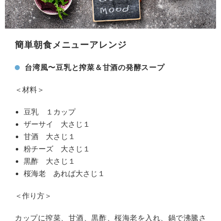
簡単朝食メニューアレンジ
台湾風〜豆乳と搾菜＆甘酒の発酵スープ
＜材料＞
豆乳 １カップ
ザーサイ 大さじ１
甘酒 大さじ１
粉チーズ 大さじ１
黒酢 大さじ１
桜海老 あれば大さじ１
＜作り方＞
カップに搾菜、甘酒、黒酢、桜海老を入れ、鍋で沸騰さ