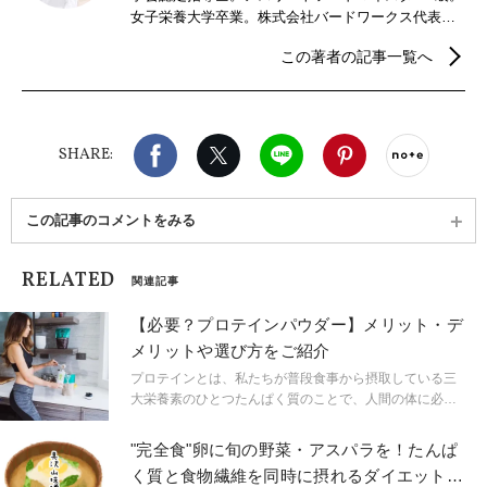
女子栄養大学卒業。株式会社バードワークス代表取
締役。1994年、明治乳業株式会社入社。その後、電
この著者の記事一覧へ
通など広告代理店勤務を経て、2014年、スポーツと
健康に特化した「食プロデュース」を行なう株式会
社バードワークス設立。自ら18才から15年以上20kg
の体重増減、摂食障害に。苦しいダイエット生活の
Facebook
X（旧twitter）
LINE
Pinterest
noteで
末辿り着いた、外食、コンビニ、レンチン、OK！ラ
SHARE:
クして食事を楽しむダイエットを提案する管理栄養
士として300以上の施設団体など多方面で活躍中。著
書『居酒屋ダイエット』（三笠書房）。趣味はトラ
この記事のコメントをみる
イアスロン、100kmウルトラマラソン、フルマラソ
ン、全米ヨガアライアンス200習得中。
RELATED
関連記事
【必要？プロテインパウダー】メリット・デ
メリットや選び方をご紹介
プロテインとは、私たちが普段食事から摂取している三
大栄養素のひとつたんぱく質のことで、人間の体に必要
な栄養素のひとつです。「太る」「筋肉ムキムキにな
る」といったイメージの強い『プロテインパウダー』で
"完全食"卵に旬の野菜・アスパラを！たんぱ
すが、摂取方法によっては効率的に栄養が補え、痩せや
く質と食物繊維を同時に摂れるダイエット味
すくなったり美しさを助けてくれるなどの効果もあるん