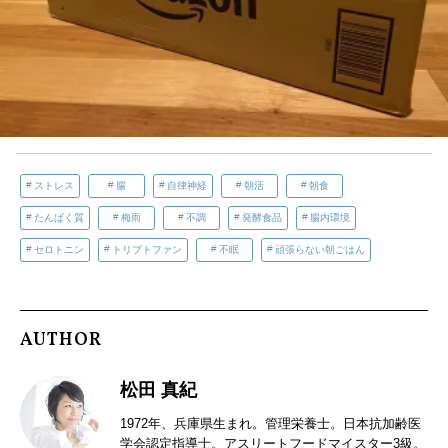
ストレス
腸
自律神経
朝活
朝食
たんぱく質
梅雨
不調
発酵食品
腸内環境
セロトニン
トリプトファン
不眠
頑張らない朝ごはん
AUTHOR
松田 真紀
1972年、兵庫県生まれ。管理栄養士。日本抗加齢医
学会認定指導士。アスリートフードマイスター3級。