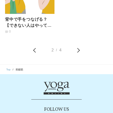
背中で手をつなげる？
【できない人はやってみ
て】肩関節のインナーマ
0
ッスルを動かす簡単エク
ササイズ
2
4
/
Top
前鋸筋
FOLLOW US