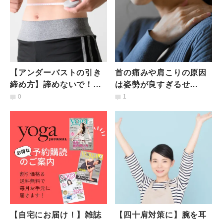
【アンダーバストの引き
首の痛みや肩こりの原因
締め方】諦めないで！ス
は姿勢が良すぎるせ
タイルアップが叶う「座
い！？理学療法士直伝、
0
1
ったままボクサー筋エク
こりが消える「前鋸筋ワ
サ」
ーク」
【自宅にお届け！】雑誌
【四十肩対策に】腕を耳