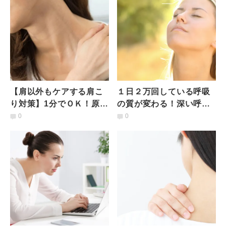
【肩以外もケアする肩こ
１日２万回している呼吸
り対策】1分でＯＫ！原因
の質が変わる！深い呼吸
になる硬い部分をまとめ
に欠かせない「前鋸筋」
0
0
てゆるめるストレッチ
をほぐす「バナナのポー
ズ」