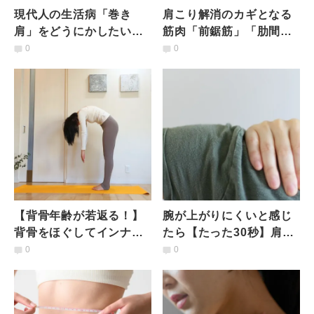
現代人の生活病「巻き
肩こり解消のカギとなる
肩」をどうにかしたい！
筋肉「前鋸筋」「肋間
はさむだけで巻き肩改善
筋」をゆるめる【寝たま
0
0
【簡単すぎる前鋸筋スト
ま】ストレッチ
レッチ】
【背骨年齢が若返る！】
腕が上がりにくいと感じ
背骨をほぐしてインナー
たら【たった30秒】肩甲
マッスルを鍛える簡単
骨をスムーズに動かすた
0
0
「お辞儀エクサ」
めの脇の下ほぐしエクサ
サイズ