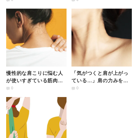
する肩甲骨ほぐし
解消に効果的なヨガポー
ズ
慢性的な肩こりに悩む人
「気がつくと肩が上がっ
が使いすぎている筋肉
ている…」肩の力みをリ
は？ポイントを押さえた
セット！メリットしかな
0
0
肩こり解消マッサージ＆
い【前鋸筋スイッチ】と
ストレッチ
は