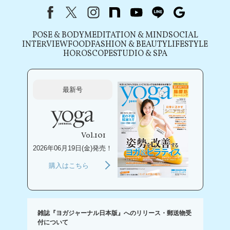
Facebook
X（旧Twitter）
instagram
note
youtube
line
Google
POSE & BODY
MEDITATION & MIND
SOCIAL
INTERVIEW
FOOD
FASHION & BEAUTY
LIFESTYLE
HOROSCOPE
STUDIO & SPA
最新号
Vol.101
2026年06月19日(金)発売！
購入はこちら
雑誌『ヨガジャーナル日本版』へのリリース・郵送物受
付について