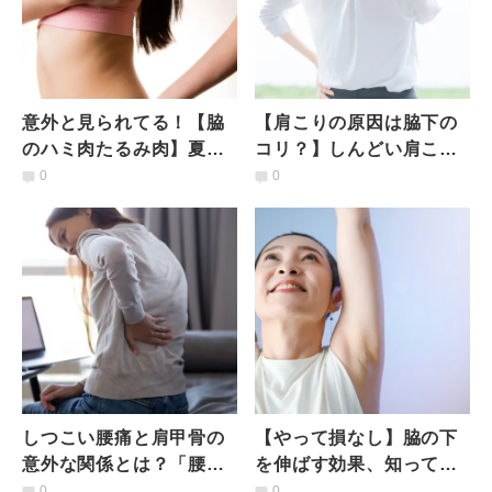
意外と見られてる！【脇
【肩こりの原因は脇下の
のハミ肉たるみ肉】夏ま
コリ？】しんどい肩こり
でにサヨナラしたい！た
に効く2ステップ！前鋸筋
0
0
るみの理由と簡単ほぐし
ほぐし
術
しつこい腰痛と肩甲骨の
【やって損なし】脇の下
意外な関係とは？「腰が
を伸ばす効果、知ってい
痛い」「重い」をラクに
る？肩こり予防やむくみ
0
0