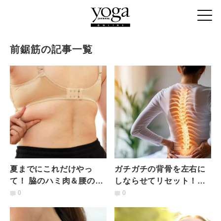
前鋸筋の記事一覧
夏までにこれだけやっ
ガチガチの背骨を左右に
て！ 脇のハミ肉＆腰の浮
しならせてリセット！ベ
き輪肉がごっそり落ちる
ッドの上でできる肩凝り
0
0
「サイドライン引き締め
解消リラックスストレッ
エクサ」
チ