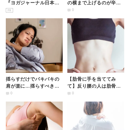
『ヨガジャーナル日本
の横まで上げるのが辛く
版』予約購読のご案内
なってきた人に！肋骨を
0
PR
さすってほぐすだけ前鋸
筋ほぐし
揺らすだけでバキバキの
【肋骨に手を当ててみ
肩が楽に…揺らすべき部
て】反り腰の人は肋骨が
位とは？会社員兼ヨガ講
開きすぎ？肋骨まわりの
0
0
師が実際にやってる肩ラ
筋力バランスを調整する
クエクサ
方法