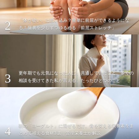
「体が硬い」は思い込み？簡単に前屈ができるようにな
2
る！腿裏を少しずつゆるめる「前屈ストレッチ」
更年期でも元気になった人に、共通していたこと。多くの
3
相談を受けてきた私が言える、たったひとつのこと
朝の「ヨーグルト」に混ぜるだけ。骨を支える栄養素をま
4
とめて補える食材3選｜管理栄養士が解説