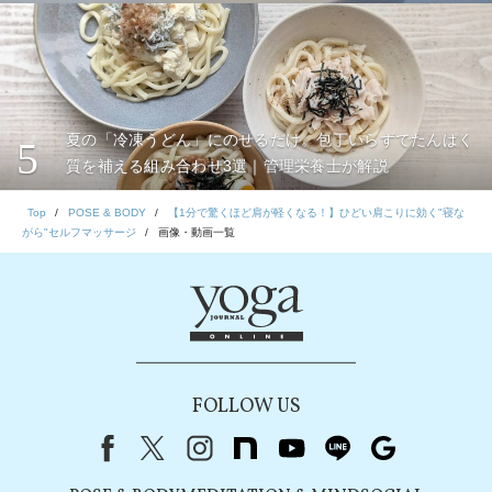
夏の「冷凍うどん」にのせるだけ。包丁いらずでたんぱく
5
質を補える組み合わせ3選｜管理栄養士が解説
Top
POSE & BODY
【1分で驚くほど肩が軽くなる！】ひどい肩こりに効く"寝な
がら"セルフマッサージ
画像・動画一覧
FOLLOW US
Facebook
X（旧Twitter）
instagram
note
youtube
line
Google