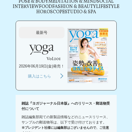
POSE & BODY
MEDITATION & MIND
SOCIAL
INTERVIEW
FOOD
FASHION & BEAUTY
LIFESTYLE
HOROSCOPE
STUDIO & SPA
最新号
Vol.101
2026年06月19日(金)発売！
購入はこちら
雑誌『ヨガジャーナル日本版』へのリリース・郵送物受
付について
雑誌編集部宛ての新製品情報などのニュースリリース、
サンプルの郵送物等は、以下で受け付けております。
※プレジデント社様には編集部はございませんので、ご注意