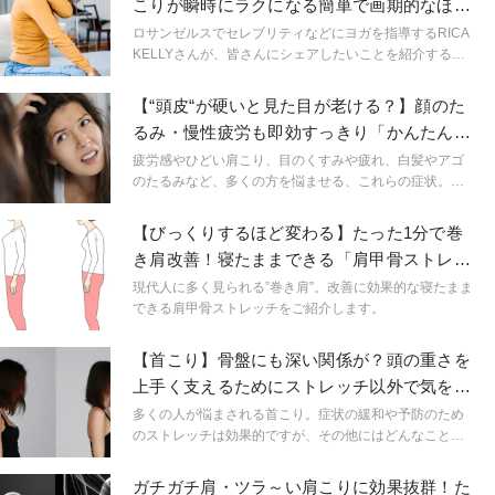
こりが瞬時にラクになる簡単で画期的なほぐ
しワザ
ロサンゼルスでセレブリティなどにヨガを指導するRICA
KELLYさんが、皆さんにシェアしたいことを紹介する
「Self care TIPS at home」。今回は肩こりがラクになる
魔法のほぐしワザをご紹介。
【“頭皮“が硬いと見た目が老ける？】顔のた
るみ・慢性疲労も即効すっきり「かんたん頭
蓋骨磨き」
疲労感やひどい肩こり、目のくすみや疲れ、白髪やアゴ
のたるみなど、多くの方を悩ませる、これらの症状。も
う歳だから。と諦めている方はちょっと待った！原因は
意外な頭皮の硬さにあり？今回は自宅で簡単にできる頭
【びっくりするほど変わる】たった1分で巻
蓋骨磨きで、スッキリ悩みを解決しましょう！
き肩改善！寝たままできる「肩甲骨ストレッ
チ」（診断付き）
現代人に多く見られる”巻き肩”。改善に効果的な寝たまま
できる肩甲骨ストレッチをご紹介します。
【首こり】骨盤にも深い関係が？頭の重さを
上手く支えるためにストレッチ以外で気をつ
けたいこと
多くの人が悩まされる首こり。症状の緩和や予防のため
のストレッチは効果的ですが、その他にはどんなことに
気をつけたら良いでしょうか？
ガチガチ肩・ツラ～い肩こりに効果抜群！た