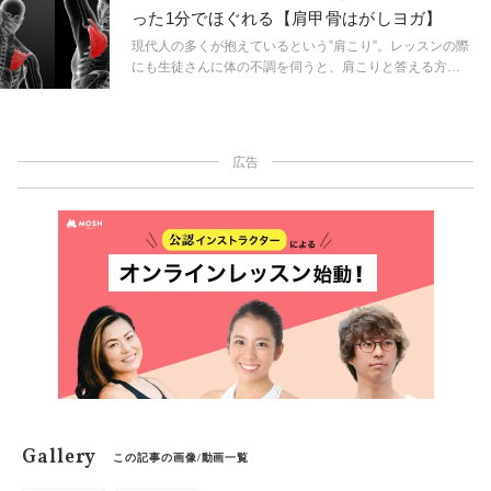
った1分でほぐれる【肩甲骨はがしヨガ】
現代人の多くが抱えているという”肩こり”。レッスンの際
にも生徒さんに体の不調を伺うと、肩こりと答える方が
半数以上いらっしゃいます。肩こりを放っておくと頭痛
や目の疲れに繋がったり、痛みを通り越して肩こりに気
がつかないという事態に！たった1分でできるつらい肩こ
りに効果抜群のヨガメゾットをお伝えます。
広告
Gallery
この記事の画像/動画一覧