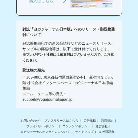
購入はこちら
雑誌『ヨガジャーナル日本版』へのリリース・郵送物受
付について
雑誌編集部宛ての新製品情報などのニュースリリース、
サンプルの郵送物等は、以下で受け付けております。
※プレジデント社様には編集部はございませんので、ご注意
ください。
郵送物の宛先
〒163-0808 東京都新宿区西新宿2-4-1 新宿ＮＳビル8
階 株式会社インタースペース ヨガジャーナル日本版編
集部
メールニュース等の宛先：
support@yogajournaljapan.jp
お問い合わせ
プレスリリースはこちら
広告掲載
利用規約
プライバシーポリシー
コンテンツポリシー
運営会社
ヨガジャーナルオンラインについて
サイトマップ
ヨガ語辞典