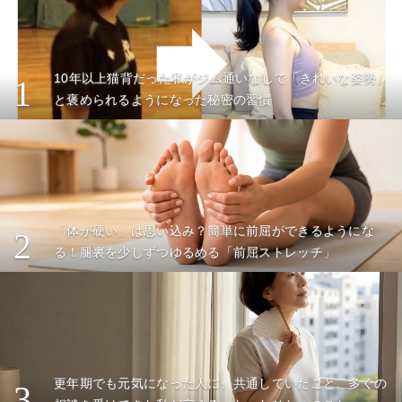
10年以上猫背だった私がジム通いなしで「きれいな姿勢」
1
と褒められるようになった秘密の習慣
「体が硬い」は思い込み？簡単に前屈ができるようにな
2
る！腿裏を少しずつゆるめる「前屈ストレッチ」
更年期でも元気になった人に、共通していたこと。多くの
3