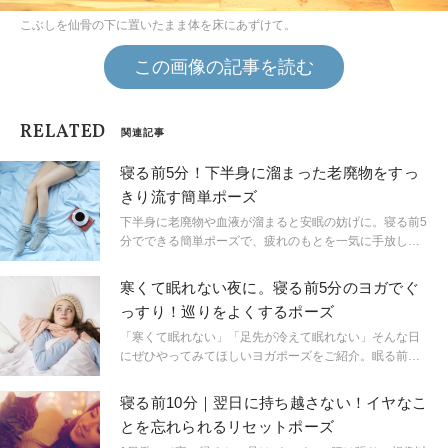
こぶしを仙骨の下に置いたまま体を床にあずけて。
この画像の記事を読む
RELATED
関連記事
寝る前5分！下半身に溜まった老廃物をすっ
きり流す簡単ポーズ
下半身に老廃物や血液が溜まると安眠の妨げに。寝る前5
分でできる簡単ポーズで、疲れのもとを一気に手放しま
しょう！ ヨガティーチャーの中村優希先生に教えても
らいました。
寒くて眠れない夜に。寝る前5分のヨガでぐ
っすり！巡りをよくするポーズ
「寒くて眠れない」「足先が冷えて眠れない」そんな日
にぜひやってみてほしいヨガポーズをご紹介。眠る前
に、ベッドの前でできるのでぜひお試しを。ヨガティー
チャーのサントーシマ香先生に教えていただきました。
寝る前10分｜翌日に持ち越さない！イヤなこ
とを忘れられるリセットポーズ