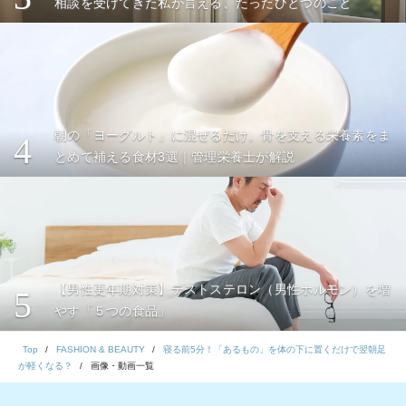
相談を受けてきた私が言える、たったひとつのこと
朝の「ヨーグルト」に混ぜるだけ。骨を支える栄養素をま
4
とめて補える食材3選｜管理栄養士が解説
【男性更年期対策】テストステロン（男性ホルモン）を増
5
やす「５つの食品」
Top
FASHION & BEAUTY
寝る前5分！「あるもの」を体の下に置くだけで翌朝足
が軽くなる？
画像・動画一覧