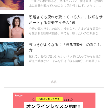
1日働いて家に帰ると、足はパンパン、腰は張り、想像以
上に自分が疲れていたことに気が付くはず。さらに、仕
事でミスをした、失敗して叱られたなど、いやなことを
思い出して鬱々してしまう人もいるのでは？ そんな夜
朝起きても疲れが残っている人に。快眠をサ
は、ヨガがおすすめ。ヨガティーチャー平賀恭子先生に
ポートする音楽アイテム4選
教わったポーズで、疲れやストレスをリセットしましょ
う。
心身の高ぶりやこわばり、冷えなど、さまざまな原因か
ら生まれる睡眠の悩み。中でも、眠りたいのに眠れない
という人や、起きても疲れが抜けないという人は、良質
な睡眠をとれていないからかも。眠れる体づくりをサポ
寝つきがよくなる！「寝る前8分」の過ごし
ートするツールを取り入れて、眠れる体づくりを心掛け
方
てみて。眠りの専門家やヨガインストラクターに聞い
た、快眠に導いてくれる音楽をご紹介。
疲れているのに寝つけない。ベッドに入ってからも目が
冴えて眠れない…そんな日は「寝る前8分」の簡単リスト
ラティブヨガで、スムーズな入眠へと誘いましょう。リ
ストラティブヨガを指導するリザ・ロウィッツ先生に教
えていただきました。
広告