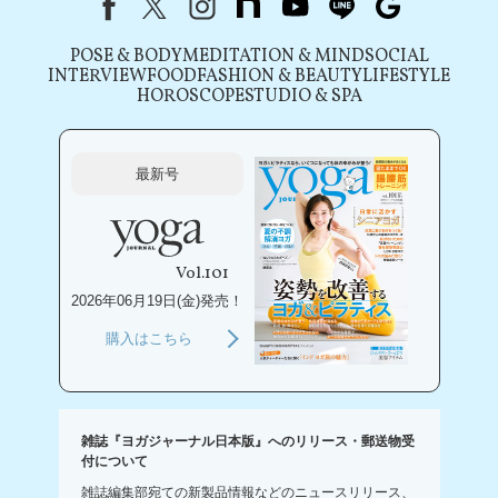
Facebook
X（旧Twitter）
instagram
note
youtube
line
Google
POSE & BODY
MEDITATION & MIND
SOCIAL
INTERVIEW
FOOD
FASHION & BEAUTY
LIFESTYLE
HOROSCOPE
STUDIO & SPA
最新号
Vol.101
2026年06月19日(金)発売！
購入はこちら
雑誌『ヨガジャーナル日本版』へのリリース・郵送物受
付について
雑誌編集部宛ての新製品情報などのニュースリリース、