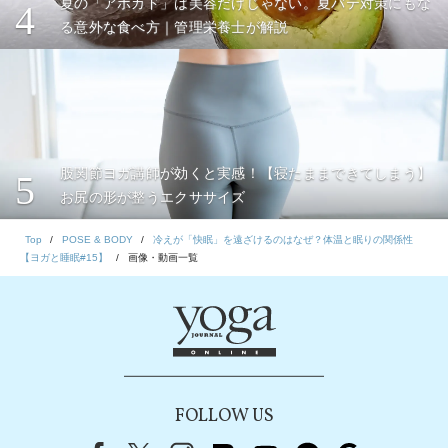
夏の「アボカド」は美容だけじゃない。夏バテ対策にもな
4
る意外な食べ方｜管理栄養士が解説
股関節ヨガ講師が効くと実感！【寝たままできてしまう】
5
お尻の形が整うエクササイズ
Top
POSE & BODY
冷えが「快眠」を遠ざけるのはなぜ？体温と眠りの関係性
【ヨガと睡眠#15】
画像・動画一覧
FOLLOW US