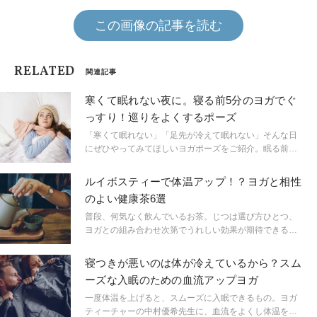
この画像の記事を読む
RELATED
関連記事
寒くて眠れない夜に。寝る前5分のヨガでぐ
っすり！巡りをよくするポーズ
「寒くて眠れない」「足先が冷えて眠れない」そんな日
にぜひやってみてほしいヨガポーズをご紹介。眠る前
に、ベッドの前でできるのでぜひお試しを。ヨガティー
チャーのサントーシマ香先生に教えていただきました。
ルイボスティーで体温アップ！？ヨガと相性
のよい健康茶6選
普段、何気なく飲んでいるお茶。じつは選び方ひとつ、
ヨガとの組み合わせ次第でうれしい効果が期待できるっ
て知ってましたか？ 今回は体の温と涼をコントロール
する「発酵茶」をピックアップ。
寝つきが悪いのは体が冷えているから？スム
ーズな入眠のための血流アップヨガ
一度体温を上げると、スムーズに入眠できるもの。ヨガ
ティーチャーの中村優希先生に、血流をよくし体温を上