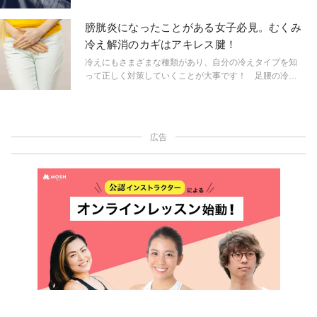
げるためのポーズを教えてもらいました。寝つきが悪い
人はぜひベッドでトライしてみて。
膀胱炎になったことがある女子必見。むくみ
冷え解消のカギはアキレス腱！
冷えにもさまざまな種類があり、自分の冷えタイプを知
って正しく対策していくことが大事です！ 足腰の冷え
が特に強い＆膀胱炎になったことがある、トイレが近い
人は「むくみ冷えタイプ」かも？ むくみ冷え対策を、
子宮美人ヨガを指導する仁平美香先生に教えてもらいま
した。
広告