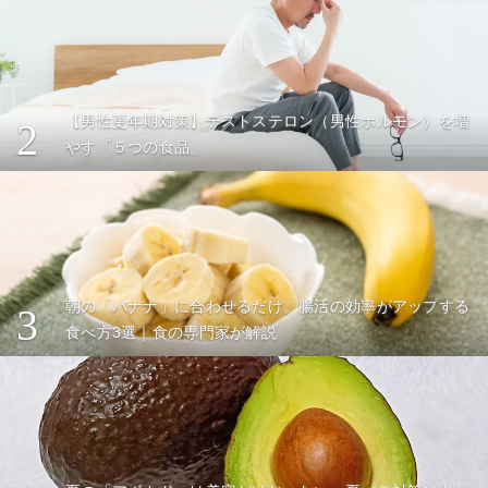
【男性更年期対策】テストステロン（男性ホルモン）を増
2
やす「５つの食品」
朝の「バナナ」に合わせるだけ。腸活の効率がアップする
3
食べ方3選｜食の専門家が解説