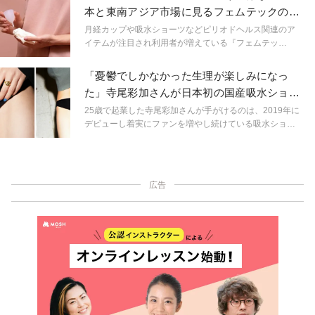
ており、現在も抜群の存在感を示しています。今回は
本と東南アジア市場に見るフェムテックの真
「月亮褲（ムーンパンツ）」を展開する「谷慕慕®️
髄
GoMoond®️」共同創業者＆デザイナーの陳苑伊（ユア
月経カップや吸水ショーツなどピリオドヘルス関連のア
ン・イー）さんにインタビュー。開発秘話や、商品への
イテムが注目され利用者が増えている『フェムテッ
想い、そして台湾で吸水ショーツカルチャーを築く難し
ク』。実は全世界人口の約半分の健康問題の支えとなる
さを語っていただきました。
と期待されているそう。今回は、世界初のフェムテック
「憂鬱でしかなかった生理が楽しみになっ
専門オンラインストアを展開するfermata（フェルマー
た」寺尾彩加さんが日本初の国産吸水ショー
タ）株式会社の初の海外支店であるfermata Asia Pte. Ltd.
ツを作った理由
にお話をお伺いしました。そもそもフェムテックとは何
25歳で起業した寺尾彩加さんが手がけるのは、2019年に
なのか、何を目指しているのか？また日本そして東南ア
デビューし着実にファンを増やし続けている吸水ショー
ジアのフェムテック市場の動きや違いなどについて興味
ツブランド「Period.」。ブランドスタートのきっかけは
深いお話が盛りだくさんのインタビューとなりました。
「半信半疑で購入してみたアメリカの吸水ショーツに衝
撃を受けて」とのことですが、そこからの起業までの行
動力には驚かされます。そんな寺尾さんに「Period.」を
広告
始めた経緯や、女性の体とその向き合い方について、考
えをお聞きしました。