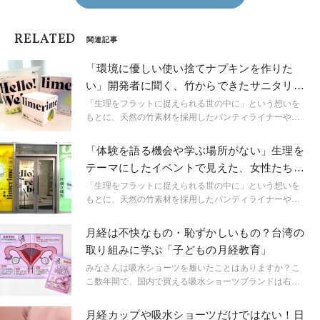
RELATED
関連記事
「環境に優しい使い捨てナプキンを作りた
い」開発者に聞く、竹からできたサニタリー
パッド誕生秘話
「生理をフラットに捉えられる世の中に」という想いを
もとに、天然の竹素材を採用したパンティライナーやサ
ニタリーパッドを展開するブランド「limerime（ライム
ライム）」代表・須藤さんインタビュー。ライターも実
「体験を語る機会や学ぶ場所がない」生理を
際に商品を試してみましたが、適度な厚みと抜群のやわ
テーマにしたイベントで見えた、女性たちが
らかさで、着けていることを忘れるような肌ざわりでし
抱える問題
た。今回は須藤さんから、バンブーパッド誕生の背景や
「生理をフラットに捉えられる世の中に」という想いを
商品に込めた想いをお伺いしました。
もとに、天然の竹素材を採用したパンティライナーやサ
ニタリーパッドを展開するブランド「limerime（ライム
ライム）」代表・須藤さんインタビュー。ライターも実
月経は不快なもの・恥ずかしいもの？台湾の
際に商品を試してみましたが、適度な厚みと抜群のやわ
取り組みに学ぶ「子どもの月経教育」
らかさで、着けていることを忘れるような肌ざわりでし
た。今回は須藤さんに、生理を語ること自体がタブー視
みなさんは吸水ショーツを履いたことはありますか？こ
される風潮のなか、生理の歴史をテーマにしたリアルイ
こ数年間で、国内で買える吸水ショーツブランドは右肩
ベントを開催した背景や、来場者の声についてお伺いし
上がりに増加中。その中でも台湾初の吸水ショーツブラ
ました。
ンド「ムーンパンツ」は早い段階から日本で取り扱われ
月経カップや吸水ショーツだけではない！日