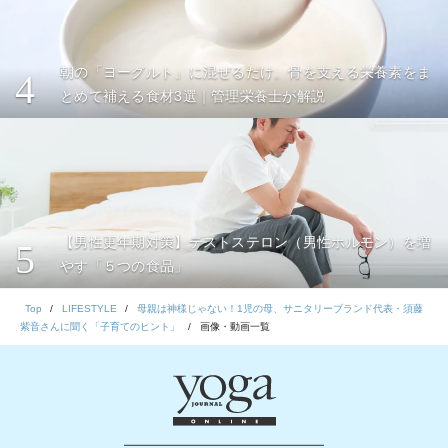
朝の「ヨーグルト」に混ぜるだけ。骨を支える栄養素をま
4
とめて補える食材3選｜管理栄養士が解説
【男性更年期対策】テストステロン（男性ホルモン）を増
5
やす「５つの食品」
Top
LIFESTYLE
母親は神様じゃない！1児の母、サニタリーブランド代表・須藤
紫音さんに聞く「子育てのヒント」
画像・動画一覧