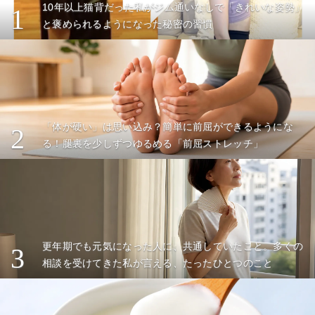
10年以上猫背だった私がジム通いなしで「きれいな姿勢」
1
と褒められるようになった秘密の習慣
「体が硬い」は思い込み？簡単に前屈ができるようにな
2
る！腿裏を少しずつゆるめる「前屈ストレッチ」
更年期でも元気になった人に、共通していたこと。多くの
3
相談を受けてきた私が言える、たったひとつのこと