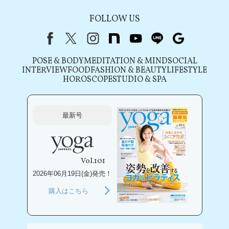
FOLLOW US
Facebook
X（旧Twitter）
instagram
note
youtube
line
Google
POSE & BODY
MEDITATION & MIND
SOCIAL
INTERVIEW
FOOD
FASHION & BEAUTY
LIFESTYLE
HOROSCOPE
STUDIO & SPA
最新号
Vol.101
2026年06月19日(金)発売！
購入はこちら