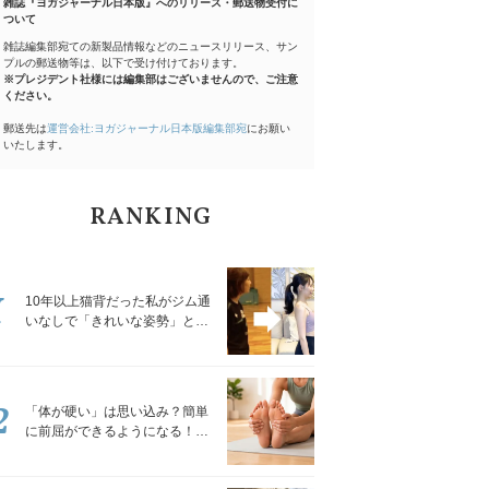
雑誌『ヨガジャーナル日本版』へのリリース・郵送物受付に
ついて
雑誌編集部宛ての新製品情報などのニュースリリース、サン
プルの郵送物等は、以下で受け付けております。
※プレジデント社様には編集部はございませんので、ご注意
ください。
郵送先は
運営会社:ヨガジャーナル日本版編集部宛
にお願い
いたします。
RANKING
1
10年以上猫背だった私がジム通
いなしで「きれいな姿勢」と褒
められるようになった秘密の習
慣
2
「体が硬い」は思い込み？簡単
に前屈ができるようになる！腿
裏を少しずつゆるめる「前屈ス
トレッチ」