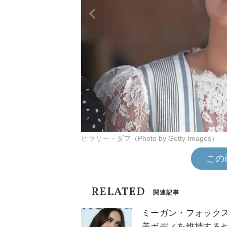
ヒラリー・ダフ（Photo by Getty Images）
この
RELATED
関連記事
ミーガン・フォック
美ボディを維持する