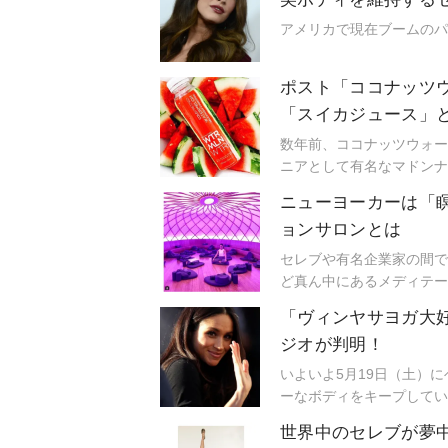
アメリカで現在ブームのパ
ポスト「ココナッツ
「スイカジュース」
数年前、ココナッツウォー
ニアとして有名なマドンナ
「ココナッツウォーター」
ニューヨーカーは「
スの「スイカジュース」な
ョンサロンとは
セレブや有名企業家の間で
ど真ん中にあるメディテー
題になっているそう。
「ヴィンヤサヨガ大
ジオが判明！
いよいよ5月19日（土）
ーなボディをキープしてい
世界中のセレブが夢中