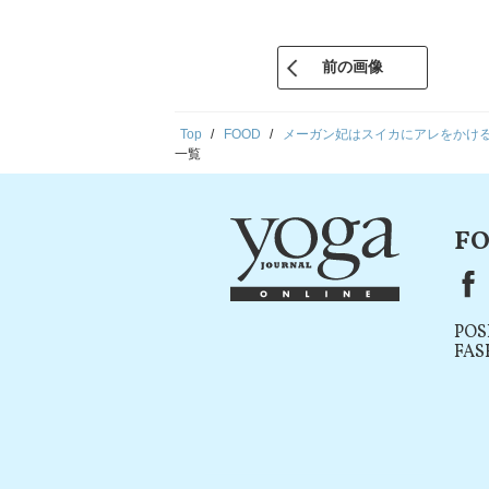
前の画像
Top
FOOD
メーガン妃はスイカにアレをかける
一覧
FO
F
POS
FAS