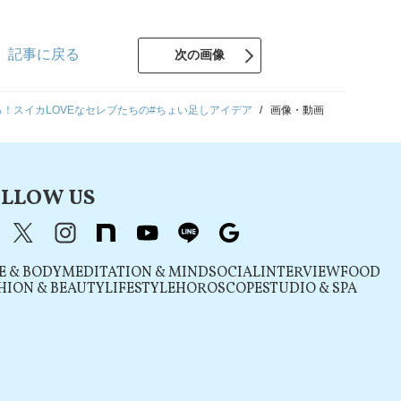
記事に戻る
次の画像
！スイカLOVEなセレブたちの#ちょい足しアイデア
画像・動画
LLOW US
acebook
X（旧Twitter）
instagram
note
youtube
line
Google
E & BODY
MEDITATION & MIND
SOCIAL
INTERVIEW
FOOD
HION & BEAUTY
LIFESTYLE
HOROSCOPE
STUDIO & SPA