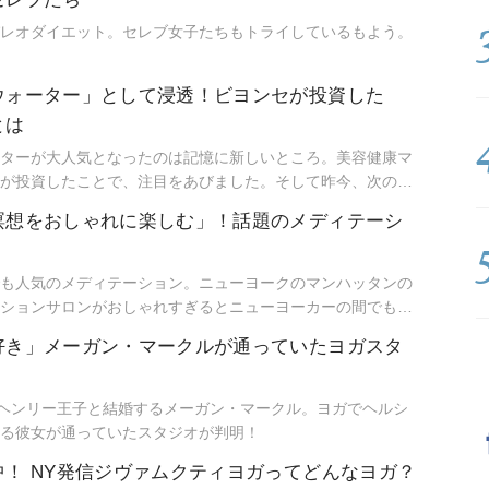
レオダイエット。セレブ女子たちもトライしているもよう。
ウォーター」として浸透！ビヨンセが投資した
とは
ターが大人気となったのは記憶に新しいところ。美容健康マ
が投資したことで、注目をあびました。そして昨今、次の
として販路を急激＆着実に拡大しているのが、コールドプレ
瞑想をおしゃれに楽しむ」！話題のメディテーシ
んです！
も人気のメディテーション。ニューヨークのマンハッタンの
ションサロンがおしゃれすぎるとニューヨーカーの間でも話
好き」メーガン・マークルが通っていたヨガスタ
にヘンリー王子と結婚するメーガン・マークル。ヨガでヘルシ
る彼女が通っていたスタジオが判明！
！ NY発信ジヴァムクティヨガってどんなヨガ？