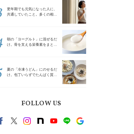
3
更年期でも元気になった人に、
共通していたこと。多くの相談
を受けてきた私が言える、たっ
たひとつのこと
4
朝の「ヨーグルト」に混ぜるだ
け。骨を支える栄養素をまとめ
て補える食材3選｜管理栄養士が
解説
5
夏の「冷凍うどん」にのせるだ
け。包丁いらずでたんぱく質を
補える組み合わせ3選｜管理栄養
士が解説
FOLLOW US
Facebook
X（旧twitter）
instagram
note
Youtube
line
Google