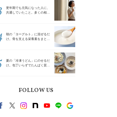
3
更年期でも元気になった人に、
共通していたこと。多くの相談
を受けてきた私が言える、たっ
たひとつのこと
4
朝の「ヨーグルト」に混ぜるだ
け。骨を支える栄養素をまとめ
て補える食材3選｜管理栄養士が
解説
5
夏の「冷凍うどん」にのせるだ
け。包丁いらずでたんぱく質を
補える組み合わせ3選｜管理栄養
士が解説
FOLLOW US
Facebook
X（旧twitter）
instagram
note
Youtube
line
Google