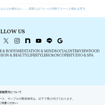
なんだか眠れない…」原因とは？たった30秒でスーッと眠れる耳ヨ
LLOW US
acebook
X（旧Twitter）
instagram
note
youtube
line
Google
E & BODY
MEDITATION & MIND
SOCIAL
INTERVIEW
FOOD
HION & BEAUTY
LIFESTYLE
HOROSCOPE
STUDIO & SPA
送物受付について
ース、サンプルの郵送物等は、以下で受け付けております。
ご注意ください。