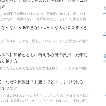
朝日が良い？40代に突入したら始めたいモーニン
るだけで、誰でも簡単に習慣化できますよ。
効果
な体調不良が現れやすいもの。更年期の始まりに感じやす
とれない・頑張れない・睡眠障害など、といった誰もが抱え
くれるのが「朝日を活用したモーニングルーティン」。今回
】なかなか入眠できない…そんな人が見直すべき
の対策として40代に突入したら取り入れたい、モーニングル
をご紹介します。
と午前3時、しかも一睡もしていない – そんな翌朝の対処法
ヘルス】加齢とともに増える心身の負担…更年期
乗り越え方
を手に入れるための最新情報を女性医療ジャーナリストの増田
眠…なぜ？原因は？】驚くほどぐっすり眠れる
セルフケア
」「また眠れなかったらどうしよう…と思うとますます目が
く現れる症状のひとつが、こうした「眠れない」不眠の症状
不眠になりやすいのでしょうか。今回はその原因とともに、