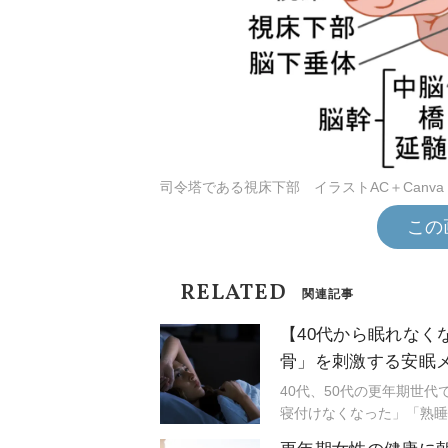
司令塔である視床下部 イラストAC＋Canva
この
RELATED
関連記事
【40代から眠れな
骨」を刺激する安眠
40代、50代の更年期世
寝付けなくなった」「熟睡
眠に関わる悩みを抱える人