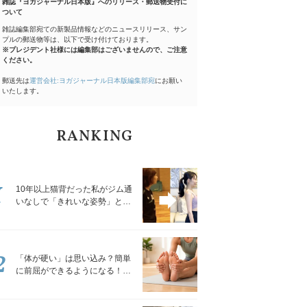
雑誌『ヨガジャーナル日本版』へのリリース・郵送物受付に
ついて
雑誌編集部宛ての新製品情報などのニュースリリース、サン
プルの郵送物等は、以下で受け付けております。
※プレジデント社様には編集部はございませんので、ご注意
ください。
郵送先は
運営会社:ヨガジャーナル日本版編集部宛
にお願い
いたします。
RANKING
1
10年以上猫背だった私がジム通
いなしで「きれいな姿勢」と褒
められるようになった秘密の習
慣
2
「体が硬い」は思い込み？簡単
に前屈ができるようになる！腿
裏を少しずつゆるめる「前屈ス
トレッチ」