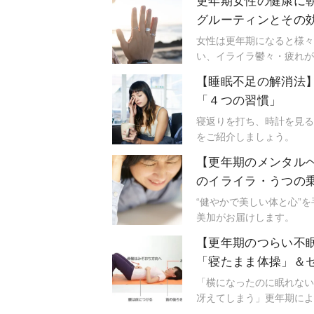
更年期女性の健康に
お尻の骨「仙骨」を刺激す
グルーティンとその
女性は更年期になると様々
い、イライラ鬱々・疲れが
がちな悩みをサポートして
【睡眠不足の解消法
は症状が起こる原因と、そ
「４つの習慣」
ーティンの効果とその方法
寝返りを打ち、時計を見る
をご紹介しましょう。
【更年期のメンタル
のイライラ・うつの
“健やかで美しい体と心”
美加がお届けします。
【更年期のつらい不
「寝たまま体操」＆
「横になったのに眠れない
冴えてしまう」更年期によ
です。なぜ更年期になると