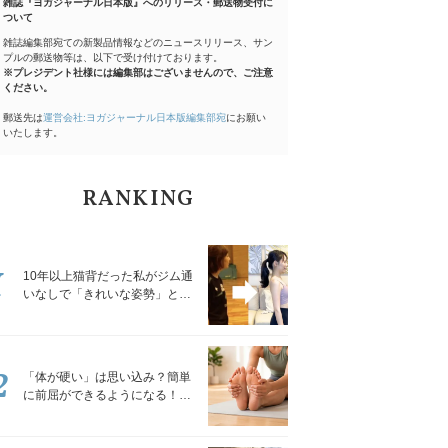
雑誌『ヨガジャーナル日本版』へのリリース・郵送物受付に
ついて
雑誌編集部宛ての新製品情報などのニュースリリース、サン
プルの郵送物等は、以下で受け付けております。
※プレジデント社様には編集部はございませんので、ご注意
ください。
郵送先は
運営会社:ヨガジャーナル日本版編集部宛
にお願い
いたします。
RANKING
1
10年以上猫背だった私がジム通
いなしで「きれいな姿勢」と褒
められるようになった秘密の習
慣
2
「体が硬い」は思い込み？簡単
に前屈ができるようになる！腿
裏を少しずつゆるめる「前屈ス
トレッチ」