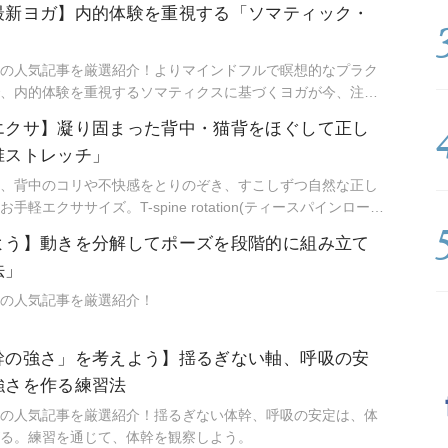
最新ヨガ】内的体験を重視する「ソマティック・
の人気記事を厳選紹介！よりマインドフルで瞑想的なプラク
、内的体験を重視するソマティクスに基づくヨガが今、注目
、力強さを生み出すその実践内容を紹介しよう。
エクサ】凝り固まった背中・猫背をほぐして正し
椎ストレッチ」
、背中のコリや不快感をとりのぞき、すこしずつ自然な正し
軽エクササイズ。T-spine rotation(ティースパインローテ
！！
よう】動きを分解してポーズを段階的に組み立て
法」
の人気記事を厳選紹介！
幹の強さ」を考えよう】揺るぎない軸、呼吸の安
強さを作る練習法
の人気記事を厳選紹介！揺るぎない体幹、呼吸の安定は、体
る。練習を通じて、体幹を観察しよう。