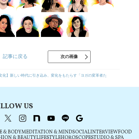
記事に戻る
次の画像
文化】新しい時代に引き込み、変化をもたらす「ヨガの変革者た
LLOW US
acebook
X（旧Twitter）
instagram
note
youtube
line
Google
E & BODY
MEDITATION & MIND
SOCIAL
INTERVIEW
FOOD
HION & BEAUTY
LIFESTYLE
HOROSCOPE
STUDIO & SPA