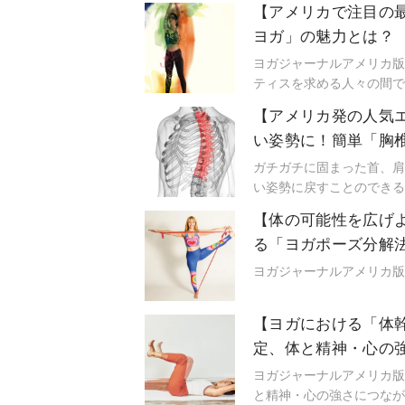
【アメリカで注目の
ヨガ」の魅力とは？
ヨガジャーナルアメリカ版
ティスを求める人々の間で
を集めている。感情を整え
【アメリカ発の人気
い姿勢に！簡単「胸
ガチガチに固まった首、肩
い姿勢に戻すことのできるお手
ーション)をご紹介します
【体の可能性を広げ
る「ヨガポーズ分解
ヨガジャーナルアメリカ版
【ヨガにおける「体
定、体と精神・心の
ヨガジャーナルアメリカ版
と精神・心の強さにつなが