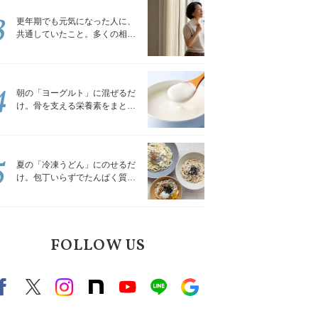
3
更年期でも元気になった人に、
共通していたこと。多くの相談
を受けてきた私が言える、たっ
たひとつのこと
4
朝の「ヨーグルト」に混ぜるだ
け。骨を支える栄養素をまとめ
て補える食材3選｜管理栄養士が
解説
5
夏の「冷凍うどん」にのせるだ
け。包丁いらずでたんぱく質を
補える組み合わせ3選｜管理栄養
士が解説
FOLLOW US
Facebook
X（旧twitter）
instagram
note
Youtube
line
Google