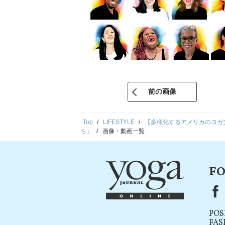
前の画像
Top
LIFESTYLE
【多様化するアメリカのヨガ
ち」
画像・動画一覧
FO
F
POS
FAS