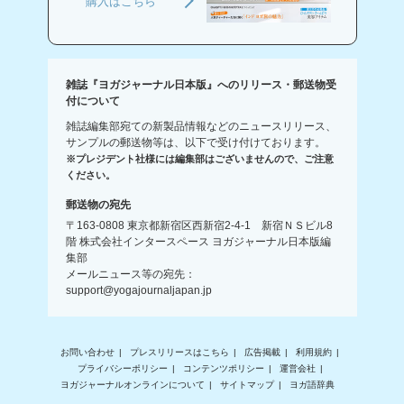
購入はこちら
雑誌『ヨガジャーナル日本版』へのリリース・郵送物受
付について
雑誌編集部宛ての新製品情報などのニュースリリース、
サンプルの郵送物等は、以下で受け付けております。
※プレジデント社様には編集部はございませんので、ご注意
ください。
郵送物の宛先
〒163-0808 東京都新宿区西新宿2-4-1 新宿ＮＳビル8
階 株式会社インタースペース ヨガジャーナル日本版編
集部
メールニュース等の宛先：
support@yogajournaljapan.jp
お問い合わせ
プレスリリースはこちら
広告掲載
利用規約
プライバシーポリシー
コンテンツポリシー
運営会社
ヨガジャーナルオンラインについて
サイトマップ
ヨガ語辞典