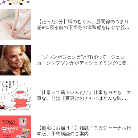
【たった1分】脚のむくみ、股関節のつまり
感etc.寝る前の下半身の違和感をほぐす股関
節ほぐし
「"ジャンボジェシカ"と呼ばれて」ジェシ
カ・シンプソンがボディシェイミングに苦し
んだ過去を告白
「仕事って筋トレみたい」仕事もヨガも、大
事なことは【夜更けのチャイはどんな味
vol.12】
【自宅にお届け！】雑誌『ヨガジャーナル日
本版』予約購読のご案内