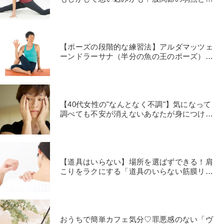
しい動かし方
【ポーズの段階的な練習法】アルダマッツェ
ーンドラーサナ（半分の魚の王のポーズ）を
深めよう
【40代女性の"なんとなく不調"】気になって
調べても不安が消えないあなたが身につける
べき知識は
【道具はいらない】場所を選ばずできる！肩
こりをラクにする「道具のいらない筋膜リリ
ース」のやり方
おうちで簡単カフェ気分♡罪悪感のない「ヴ