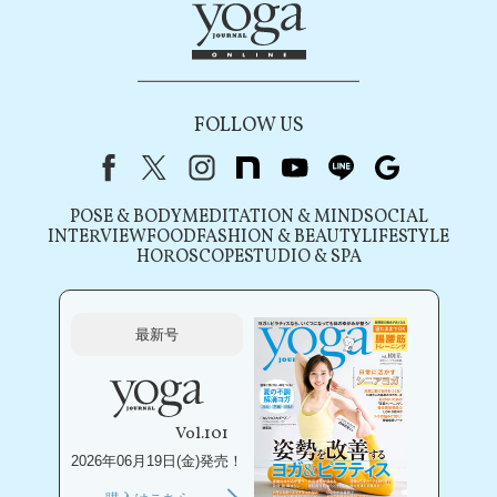
FOLLOW US
Facebook
X（旧Twitter）
instagram
note
youtube
line
Google
POSE & BODY
MEDITATION & MIND
SOCIAL
INTERVIEW
FOOD
FASHION & BEAUTY
LIFESTYLE
HOROSCOPE
STUDIO & SPA
最新号
Vol.101
2026年06月19日(金)発売！