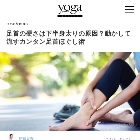
POSE & BODY
足首の硬さは下半身太りの原因？動かして
流すカンタン足首ほぐし術
Adobe Stock
2020-09-24
伊藤香奈