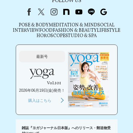
FOLLOW US
Facebook
X（旧Twitter）
instagram
note
youtube
line
Google
POSE & BODY
MEDITATION & MIND
SOCIAL
INTERVIEW
FOOD
FASHION & BEAUTY
LIFESTYLE
HOROSCOPE
STUDIO & SPA
最新号
Vol.101
2026年06月19日(金)発売！
購入はこちら
雑誌『ヨガジャーナル日本版』へのリリース・郵送物受