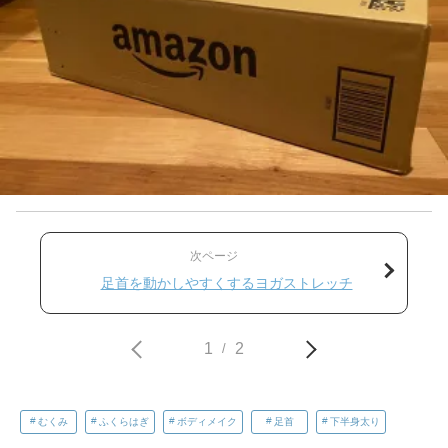
次ページ
足首を動かしやすくするヨガストレッチ
1
2
/
むくみ
ふくらはぎ
ボディメイク
足首
下半身太り