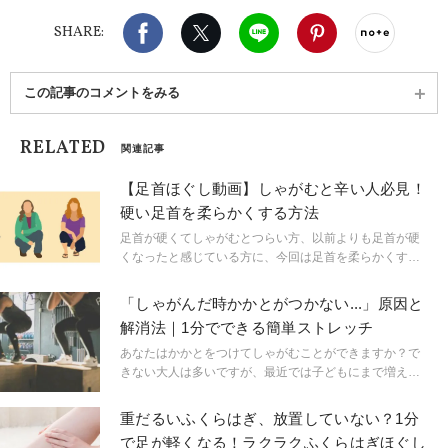
Facebook
X（旧twitter）
LINE
Pinterest
noteで
SHARE:
この記事のコメントをみる
RELATED
関連記事
【足首ほぐし動画】しゃがむと辛い人必見！
硬い足首を柔らかくする方法
足首が硬くてしゃがむとつらい方、以前よりも足首が硬
くなったと感じている方に、今回は足首を柔らかくする
方法をお伝えします。
「しゃがんだ時かかとがつかない...」原因と
解消法｜1分でできる簡単ストレッチ
あなたはかかとをつけてしゃがむことができますか？で
きない大人は多いですが、最近では子どもにまで増えて
います。今はそこまで不便を感じていなかったとして
も、そのまま放置しておくのは転倒やケガのリスクが高
重だるいふくらはぎ、放置していない？1分
く、運動機能も低下するなど、体にとっていいことでは
で足が軽くなる！ラクラクふくらはぎほぐし
ありません。「かかとをつけてしゃがめない」の原因は