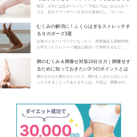
様々ありますが、「硬さ」を解消すればしゃがめられる
毎日、夕方には足がパンパン！で悩んではいませんか？
ようになる場合もあります。そのためのかんたんなスト
でも、自分でマッサージするのも面倒だし、ついつい放
レッチ方法について紹介します。
置しがちのあなたに、楽らく簡単にできる1分マッサージ
をご紹介します。
むくみの解消に！ふくらはぎをストレッチす
るヨガポーズ3選
仕事がリモートワークになったり、商業施設も閉館時間
が早まったりレジャー施設は相次いで休館するなど、新
型ウイルスの影響で家にこもる機会が増えた人も少なく
ないはず。「ずーっと家にいて退屈...」そんなときこ
脚のむくみ＆脚痩せ対策10分ヨガ｜脚痩せす
そ、おうちヨガ！今回はむくみの解消に効果が期待でき
るために知っておきたい3つのポイントとは
るポーズを3つピックアップ。
脚がなかなか痩せなかったり、脚のむくみがとれにくか
ったりすることってありますよね。今回は、脚痩せのた
めのポイントをお伝えします。