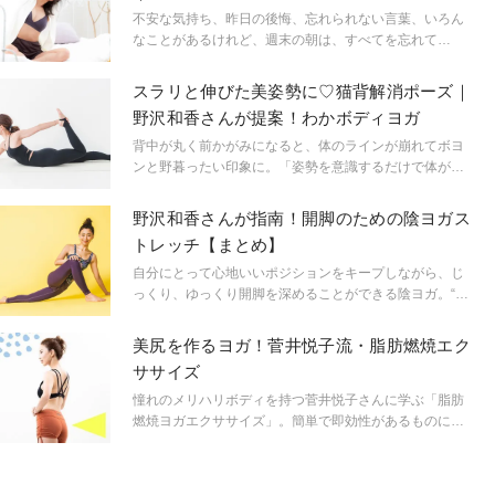
YOGA】
に、呼吸といっしょにネガティブな気持ちも、新しいエ
不安な気持ち、昨日の後悔、忘れられない言葉、いろん
ネルギーに切り替わる。 …そんなヨガを取り入れた週末
なことがあるけれど、週末の朝は、すべてを忘れて
ライフスタイルの提案「パジャマdeYOGA」の連載がス
「今」に集中したい……。私に必要なのは、肌触りのよ
タート。モデルと監修を務めるのは、相楽のりこさん。
い部屋着やアンダーウェア、お気に入りのアロマやアイ
スラリと伸びた美姿勢に♡猫背解消ポーズ｜
リンパの流れと血流を良くして下半身をすっきりさせる
テム。そうだ、着替えるのは面倒だから、このままゆる
野沢和香さんが提案！わかボディヨガ
ヨガポーズを教えてくれました。
っとヨガでもしよう。背筋も伸びれば気持ちもまっすぐ
に、呼吸といっしょにネガティブな気持ちも、新しいエ
背中が丸く前かがみになると、体のラインが崩れてボヨ
ネルギーに切り替わる。 …そんなヨガを取り入れた週末
ンと野暮ったい印象に。「姿勢を意識するだけで体がす
ライフスタイルの提案「パジャマdeYOGA」連載。モデ
ごく引き締まった」という経験を持つモデルでヨガイン
ルと監修を務めるのは、相楽のりこさん。上半身の巡り
ストラクターの野沢和香さんに、スラリと伸びた美姿勢
野沢和香さんが指南！開脚のための陰ヨガス
を良くし贅肉のないバックスタイルを作る、ヨガポーズ
をつくる秘訣を教わりました！
トレッチ【まとめ】
を教えてくれました。
自分にとって心地いいポジションをキープしながら、じ
っくり、ゆっくり開脚を深めることができる陰ヨガ。“開
脚は苦手だった”という和香さん自身が実践する、おうち
ヨガにも最適な開脚メソッドを教わりました！
美尻を作るヨガ！菅井悦子流・脂肪燃焼エク
ササイズ
憧れのメリハリボディを持つ菅井悦子さんに学ぶ「脂肪
燃焼ヨガエクササイズ」。簡単で即効性があるものに絞
ってご紹介いただきます！今年の夏までに効率的に体を
動かし魅惑ボディを目指しましょう。