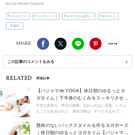
text by Minako Noguchi
インタビュー
コンプレックス
ヨガする人は美しい
自分らしい
個性
Facebook
X（旧twitter）
LINE
Pinterest
noteで
SHARE:
この記事のコメントをみる
RELATED
関連記事
【パジャマde YOGA】休日朝のゆるっとヨ
ガタイム｜下半身のむくみをスッキリさせ
る！橋のポーズ
不安な気持ち、昨日の後悔、忘れられない言葉、いろん
なことがあるけれど、週末の朝は、すべてを忘れて
「今」に集中したい……。私に必要なのは、肌触りのよ
い部屋着やアンダーウェア、お気に入りのアロマやアイ
贅肉のないバックスタイルを作るヨガポーズ
テム。そうだ、着替えるのは面倒だから、このままゆる
｜休日朝のゆるっとヨガタイム【パジャマde
っとヨガでもしよう。背筋も伸びれば気持ちもまっすぐ