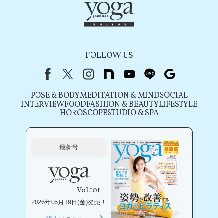
FOLLOW US
Facebook
X（旧Twitter）
instagram
note
youtube
line
Google
POSE & BODY
MEDITATION & MIND
SOCIAL
INTERVIEW
FOOD
FASHION & BEAUTY
LIFESTYLE
HOROSCOPE
STUDIO & SPA
最新号
Vol.101
2026年06月19日(金)発売！