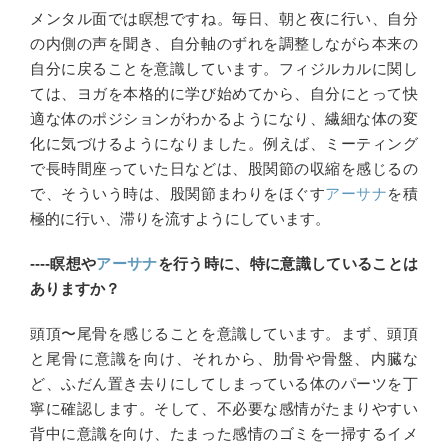
メンタル面では瞑想ですね。毎日、朝と夜に行い、自分
の内側の声を聞き、自分軸のずれを調整しながら本来の
自分に戻ることを意識しています。フィジルカルに関し
ては、ヨガを本格的に学び始めてから、自分にとって快
適な体のポジションがわかるようになり、繊細な体の変
化に気づけるようになりました。例えば、ミーティング
で長時間座っていた日などは、股関節の収縮を感じるの
で、そういう時は、股関節まわりをほぐす
アーサナ
を積
極的に行い、滞りを流すようにしています。
----瞑想や
アーサナ
を行う時に、特に意識していることは
ありますか？
頭頂〜尾骨を感じることを意識しています。まず、頭頂
と尾骨に意識を向け、それから、肋骨や骨盤、内臓な
ど、ふだん置き去りにしてしまっている体のパーツを丁
寧に確認します。そして、不必要な感情がたまりやすい
背中に意識を向け、たまった感情のゴミを一掃するイメ