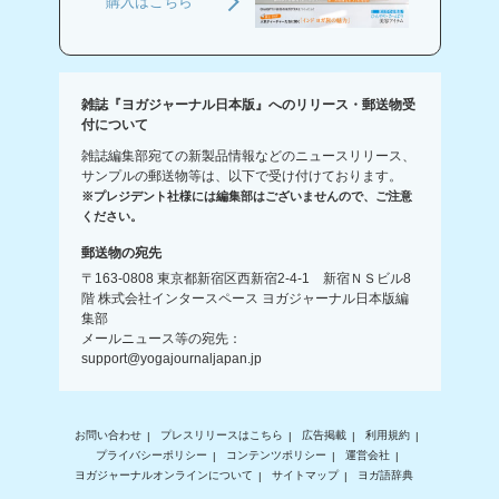
購入はこちら
雑誌『ヨガジャーナル日本版』へのリリース・郵送物受
付について
雑誌編集部宛ての新製品情報などのニュースリリース、
サンプルの郵送物等は、以下で受け付けております。
※プレジデント社様には編集部はございませんので、ご注意
ください。
郵送物の宛先
〒163-0808 東京都新宿区西新宿2-4-1 新宿ＮＳビル8
階 株式会社インタースペース ヨガジャーナル日本版編
集部
メールニュース等の宛先：
support@yogajournaljapan.jp
お問い合わせ
プレスリリースはこちら
広告掲載
利用規約
プライバシーポリシー
コンテンツポリシー
運営会社
ヨガジャーナルオンラインについて
サイトマップ
ヨガ語辞典