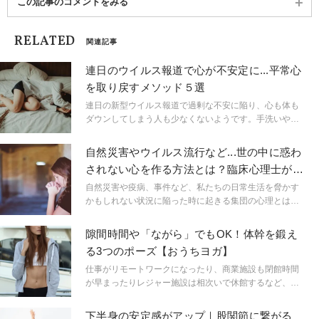
この記事のコメントをみる
RELATED
関連記事
連日のウイルス報道で心が不安定に...平常心
を取り戻すメソッド５選
連日の新型ウイルス報道で過剰な不安に陥り、心も体も
ダウンしてしまう人も少なくないようです。手洗いやう
がいなど予防や対策は大事ですが、必要以上に不安に駆
られてしまう人は、まず平常心を保つ努力を。すぐにで
自然災害やウイルス流行など...世の中に惑わ
きる「心を落ち着かせるメソッド」をまとめました。
されない心を作る方法とは？臨床心理士が解
説
自然災害や疫病、事件など、私たちの日常生活を脅かす
かもしれない状況に陥った時に起きる集団の心理とは？
臨床心理士である筆者がお答えします。
隙間時間や「ながら」でもOK！体幹を鍛え
る3つのポーズ【おうちヨガ】
仕事がリモートワークになったり、商業施設も閉館時間
が早まったりレジャー施設は相次いで休館するなど、新
型ウイルスの影響で家にこもる機会が増えた人も少なく
ないはず。「ずーっと家にいて退屈...」そんなときこ
下半身の安定感がアップ｜股関節に繋がる