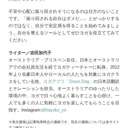
不安や心配に振り回されそうになるのは仕方のないこと
です。「振り回される自分はダメだ…」とがっかりする
のではなく、自分で安定感を得ることを始めてみましょ
う。自分を整えるツールとしてぜひヨガを役立ててみて
ください。
ライター／吉田加代子
オーストラリア・ブリスベン在住。日本とオーストラリ
アでの会社員生活を経てヨガティーチャーに転身。2012
年より在豪日本人やローカルの人たちを対象にヨガクラ
スをしている他、
ヨガアプリ「Down Dog」
の日本語翻訳
とナレーションを担当。オーストラリアのゆったりした
環境の中、ヨガで日々心地よく暮らすことを心掛け、一
人でも多くの人に気軽にヨガを楽しんでもらうことを目
指す。Instagram:
@kayoko_yo
※表示価格は記事執筆時点の価格です。現在の価格については各サイト
でご確認ください。