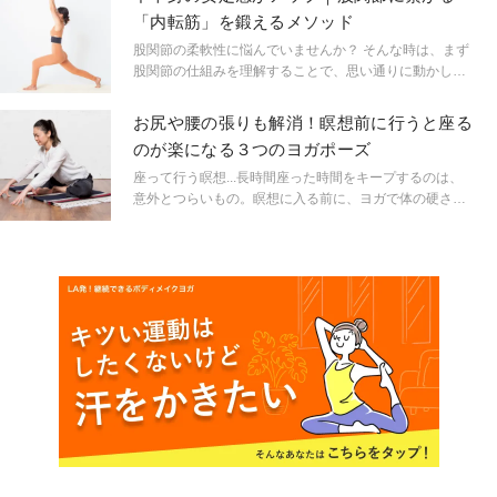
そ、おうちヨガ！今回は体幹を鍛えるポーズを３つピッ
「内転筋」を鍛えるメソッド
クアップ。隙間時間にも行えるポーズです。
股関節の柔軟性に悩んでいませんか？ そんな時は、まず
股関節の仕組みを理解することで、思い通りに動かしや
すくなりますよ。股関節の正しい情報を頭にインプット
し、無理のない動きで筋肉を養っていきましょう。今回
お尻や腰の張りも解消！瞑想前に行うと座る
は「ハイランジ」が安定しない原因となる筋肉と、その
のが楽になる３つのヨガポーズ
アプローチ法をご紹介します！
座って行う瞑想...長時間座った時間をキープするのは、
意外とつらいもの。瞑想に入る前に、ヨガで体の硬さや
こわばりをほぐし、快適な状態を作りましょう！ 教えて
くれたのは、全米ヨガアライアンスTT認定講師で瞑想の
指導も行う鈴木まゆみ先生。