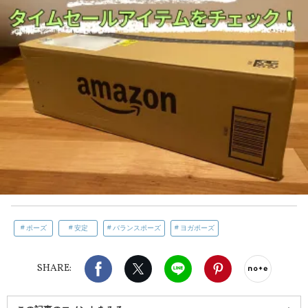
ポーズ
安定
バランスポーズ
ヨガポーズ
Facebook
X（旧twitter）
LINE
Pinterest
noteで
SHARE: