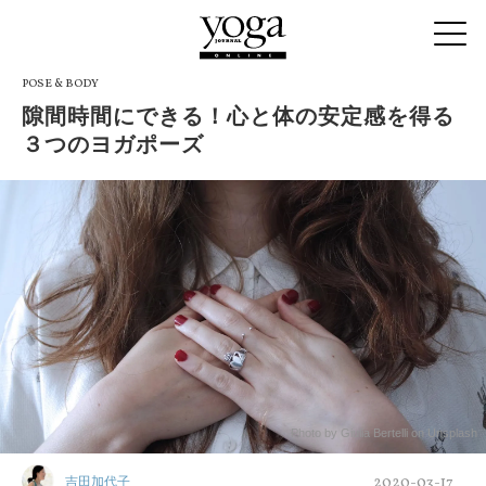
POSE & BODY
隙間時間にできる！心と体の安定感を得る
３つのヨガポーズ
Photo by Giulia Bertelli on Unsplash
2020-03-17
吉田加代子