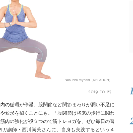
Nobuhiro Miyoshi（RELATION）
2019-10-27
体内の循環が停滞。股関節など関節まわりが潤い不足に
みや変形を招くことにも。「股関節は将来の歩行に関わ
は筋肉の強化が役立つので筋トレヨガを、ぜひ毎日の習
ヨガ講師・西川尚美さんに、自身も実践するという４