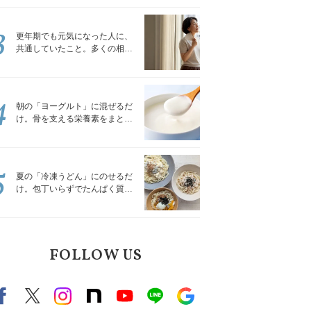
トレッチ」
3
更年期でも元気になった人に、
共通していたこと。多くの相談
を受けてきた私が言える、たっ
たひとつのこと
4
朝の「ヨーグルト」に混ぜるだ
け。骨を支える栄養素をまとめ
て補える食材3選｜管理栄養士が
解説
5
夏の「冷凍うどん」にのせるだ
け。包丁いらずでたんぱく質を
補える組み合わせ3選｜管理栄養
士が解説
FOLLOW US
Facebook
X（旧twitter）
instagram
note
Youtube
line
Google