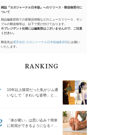
雑誌『ヨガジャーナル日本版』へのリリース・郵送物受付に
ついて
雑誌編集部宛ての新製品情報などのニュースリリース、サン
プルの郵送物等は、以下で受け付けております。
※プレジデント社様には編集部はございませんので、ご注意
ください。
郵送先は
運営会社:ヨガジャーナル日本版編集部宛
にお願い
いたします。
RANKING
1
10年以上猫背だった私がジム通
いなしで「きれいな姿勢」と褒
められるようになった秘密の習
慣
2
「体が硬い」は思い込み？簡単
に前屈ができるようになる！腿
裏を少しずつゆるめる「前屈ス