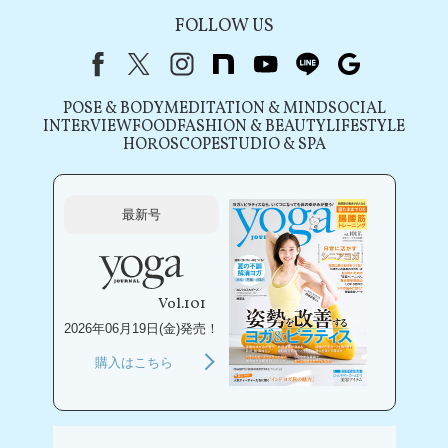
FOLLOW US
Facebook
X（旧Twitter）
instagram
note
youtube
line
Google
POSE & BODY
MEDITATION & MIND
SOCIAL
INTERVIEW
FOOD
FASHION & BEAUTY
LIFESTYLE
HOROSCOPE
STUDIO & SPA
最新号
Vol.101
2026年06月19日(金)発売！
購入はこちら