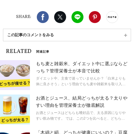
発信にも取り組んでいます。
Facebook
X（旧twitter）
LINE
Pinterest
noteで
SHARE:
この記事のコメントをみる
RELATED
関連記事
もち麦と雑穀米、ダイエット中に選ぶならど
っち？管理栄養士が本音で比較
ダイエット中、主食で迷っていませんか？「白米よりも
体に良さそう」という理由でもち麦や雑穀米を取り入れ
ている方も多いかもしれません。 どちらも食物繊維を含
み、白米に比べて血糖値が上がりにくい主食として知ら
お酒とジュース、結局どっちが太る？太りや
れていますが、「ダイエット中に選ぶならどちらが向い
すい理由を管理栄養士が徹底解説
ているの？」と悩む方も多いでしょう。 今回は管理栄養
士の視点から、もち麦と雑穀米をダイエット中の主食選
お酒とジュースはどちらも嗜好品で、太る原因になりや
びという観点で比較し、それぞれの特徴と選び方を解説
すい飲み物です。 では、この2つを比べると、どちらの
します。
方が太りやすいのでしょうか。 本記事では、お酒やジュ
ースで太りやすい理由と、どちらが太りやすいのかを解
「木綿と絹、どっちが健康にいいの？」豆腐