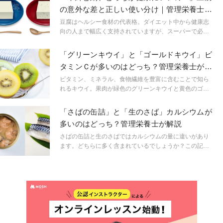
説します。
の意外な差と正しい使い分け｜管理栄養士が
解説
豆腐はヘルシー食材の代表格。ダイエット中から健康志
向の人まで幅広く支持されていますが、スーパーで必ず
目にする 「木綿豆腐」と「絹ごし豆腐」。「どっちがよ
り健康にいいの？」と迷ったことはありませんか？実は
「グリーンキウイ」と「ゴールドキウイ」ビ
この2つ、栄養や食感だけでなく作り方や食感、調理法に
タミンＣが多いのはどっち？管理栄養士が解
よって適した用途が異なります。今回は、木綿と絹の意
説
外な差と、正しい使い分けを解説します。
ビタミン、ミネラル、食物繊維を豊富に含むことで知ら
れるキウイ。果肉が緑色のグリーンキウイと黄色のゴー
ルドキウイではビタミンＣの含有量に大きな差がありま
す。どちらのキウイがビタミンＣが豊富に含まれている
「さばの缶詰」と「生のさば」カルシウムが
でしょうか？この記事ではキウイのビタミンＣ量の比較
多いのはどっち？管理栄養士が解説
とそれぞれのキウイの特徴を管理栄養士が解説します。
さばの缶詰と生のさばではカルシウムの量に違いがあり
ます。どちらに多く含まれているでしょうか？この記事
ではさばの缶詰と生のさばの栄養の違いについて管理栄
養士が解説します。