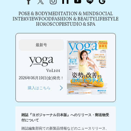
POSE & BODY
MEDITATION & MIND
SOCIAL
INTERVIEW
FOOD
FASHION & BEAUTY
LIFESTYLE
HOROSCOPE
STUDIO & SPA
最新号
Vol.101
2026年06月19日(金)発売！
購入はこちら
雑誌『ヨガジャーナル日本版』へのリリース・郵送物受
付について
雑誌編集部宛ての新製品情報などのニュースリリース、