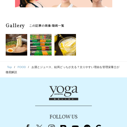
Gallery
この記事の画像/動画一覧
Top
FOOD
お酒とジュース、結局どっちが太る？太りやすい理由を管理栄養士が
徹底解説
FOLLOW US
Facebook
X（旧Twitter）
instagram
note
youtube
line
Google