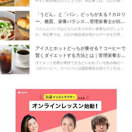
やすい飲み物なのでしょうか。本記事では、八訂の食品
成分表からデータを引用し、カロリーや糖質を解説しま
す。あわせて、果物ジュースなどを飲む際の注意点も紹
「うどん」と「パン」どっちが太る？カロリ
介するため、ダイエット中や健康に気を配っている方
ー、糖質、栄養バランス…管理栄養士が比較
は、ぜひ参考にしてみてください。
して解説
うどんとパンではどちらが太りやすい食事なのでしょう
か。本記事では、八訂の食品成分表からデータを引用
し、カロリーや糖質などを解説します。ぜひ日々の食生
活の参考にしてみてください。
アイスとホットどっちが痩せる？コーヒーで
賢くダイエットする方法とは｜管理栄養士が
解説
ダイエット効果が期待できるといわれている飲み物の一
つがコーヒー。コーヒーには脂肪燃焼を助けてくれるポ
リフェノールやクロロゲン酸が含まれています。 この記
事では、コーヒーのダイエット効果に関するよくある疑
問「アイスとホット、どっちが痩せる？」についてわか
りやすく解説します。ダイエットを成功に導くカギとな
ってくれるコーヒー、その効果的な飲み方についてチェ
ックしていきましょう！