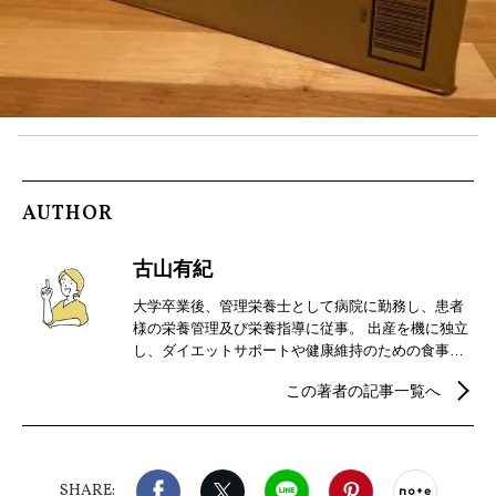
AUTHOR
古山有紀
大学卒業後、管理栄養士として病院に勤務し、患者
様の栄養管理及び栄養指導に従事。 出産を機に独立
し、ダイエットサポートや健康維持のための食事カ
ウンセリングを行う。また、食事と健康、美容、ダ
この著者の記事一覧へ
イエットに関する記事を中心にライターとしても活
動中。
Facebook
X（旧twitter）
LINE
Pinterest
noteで
SHARE: