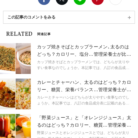
この記事のコメントをみる
RELATED
関連記事
カップ焼きそばとカップラーメン､太るのは
どっち？カロリー、塩分…管理栄養士が比較
して解説
カップ焼きそばとカップラーメンでは、どちらが太りや
すい食事なのでしょうか。本記事では、八訂の食品成分
表に記載のある「即席めん類」からデータを引用し、カ
ロリーや糖質を解説します。また、忙しい生活の中で手
カレーとチャーハン、太るのはどっち？カロ
軽に栄養補給をするためのポイントも解説するため、ぜ
リー、糖質、栄養バランス…管理栄養士が比
ひ参考にしてみてください。
較して解説
カレーとチャーハンはどちらが太りやすい食事なのでし
ょうか。本記事では、八訂の食品成分表に記載のある
「調理済み流通食品」からデータを引用し、カロリーや
糖質を解説します。また、忙しい生活の中でレトルト・
「野菜ジュース」と「オレンジジュース」太
冷凍食品を活用している方も多いのではないでしょう
るのはどっち？カロリー、糖質…管理栄養士
か。これらを食べる際の栄養面のワンポイントアドバイ
が比較して解説
スもあるため、ぜひ参考にしてみてください。
野菜ジュースとオレンジジュースとでは、どちらが太り