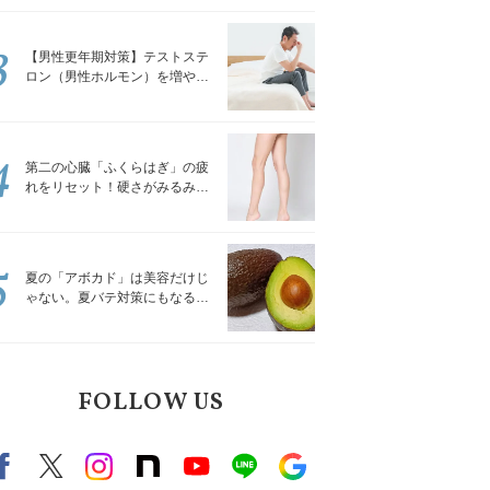
解説
3
【男性更年期対策】テストステ
ロン（男性ホルモン）を増やす
「５つの食品」
4
第二の心臓「ふくらはぎ」の疲
れをリセット！硬さがみるみる
ほぐれる「壁を使ってできる簡
単ストレッチ」
5
夏の「アボカド」は美容だけじ
ゃない。夏バテ対策にもなる意
外な食べ方｜管理栄養士が解説
FOLLOW US
Facebook
X（旧twitter）
instagram
note
Youtube
line
Google