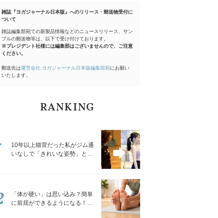
雑誌『ヨガジャーナル日本版』へのリリース・郵送物受付に
ついて
雑誌編集部宛ての新製品情報などのニュースリリース、サン
プルの郵送物等は、以下で受け付けております。
※プレジデント社様には編集部はございませんので、ご注意
ください。
郵送先は
運営会社:ヨガジャーナル日本版編集部宛
にお願い
いたします。
RANKING
1
10年以上猫背だった私がジム通
いなしで「きれいな姿勢」と褒
められるようになった秘密の習
慣
2
「体が硬い」は思い込み？簡単
に前屈ができるようになる！腿
裏を少しずつゆるめる「前屈ス