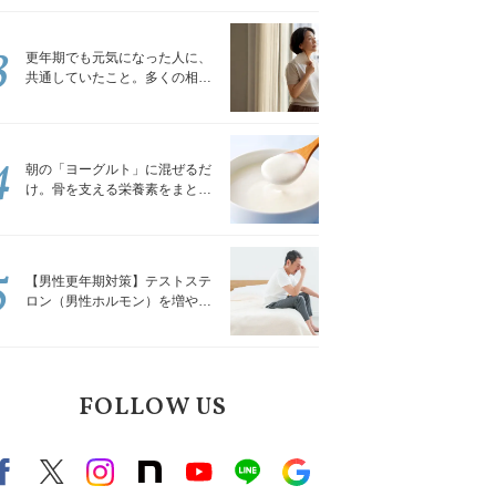
トレッチ」
3
更年期でも元気になった人に、
共通していたこと。多くの相談
を受けてきた私が言える、たっ
たひとつのこと
4
朝の「ヨーグルト」に混ぜるだ
け。骨を支える栄養素をまとめ
て補える食材3選｜管理栄養士が
解説
5
【男性更年期対策】テストステ
ロン（男性ホルモン）を増やす
「５つの食品」
FOLLOW US
Facebook
X（旧twitter）
instagram
note
Youtube
line
Google